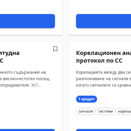
итудна
Корелационен ана
СС
протокол по СС
онното съдържание на
Корелацията между два си
на високочестотен носещ
разпознаване на сигнали 
опредавателя. Ус?...
когато сигналите са срав
израз...
1 кредит
сигнали
системи
корела