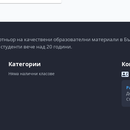
тньор на качествени образователни материали в Б
 студенти вече над 20 години.
Категории
Ко
Няма налични класове
Р
Д
С