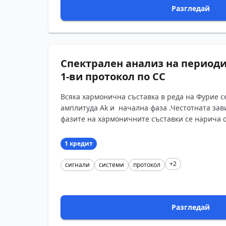
Разгледай
Спектрален анализ на периоди
1-ви протокол по СС
Всяка хармонична съставка в реда на Фурие с
амплитуда Ak и начална фаза .Честотната зав
фазите на хармоничните съставки се нарича съ
1 кредит
+2
сигнали
системи
протокол
Разгледай