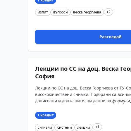
1 кредит
+2
изпит
въпроси
веска георгиева
Разгледай
Лекции по СС на доц. Веска Гео
София
Лекции по СС на доц. Веска Георгиева от ТУ-С
висококачествени снимки. Подбрани са всички
дописвани и допълнителни данни за формули, с
1 кредит
+1
сигнали
системи
лекции