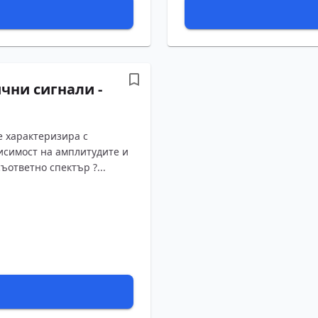
чни сигнали -
е характеризира с
исимост на амплитудите и
ответно спектър ?...