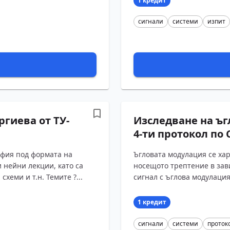
1 кредит
сигнали
системи
изпит
ргиева от ТУ-
Изследване на ъг
4-ти протокол по 
офия под формата на
Ъгловата модулация се ха
 нейни лекции, като са
носещото трептение в зав
хеми и т.н. Темите ?...
сигнал с ъглова модулация и
1 кредит
сигнали
системи
проток