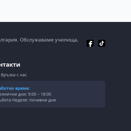
ългария. Обслужаваме училища,
нтакти
Връзка с нас
аботно време:
елнични дни: 9:00 – 18:00
ъбота-Неделя: почивни дни