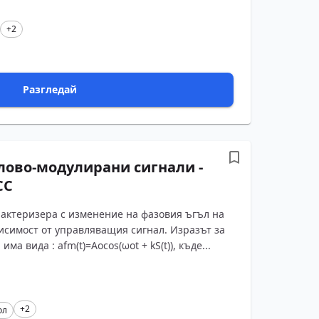
+2
Разгледай
лово-модулирани сигнали -
СС
рактеризера с изменение на фазовия ъгъл на
исимост от управляващия сигнал. Изразът за
ма вида : afm(t)=Aocos(ωot + kS(t)), къде...
+2
ол