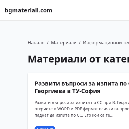
bgmateriali.com
Начало
/
Материали
/
Информационни те
Материали от кате
Развити въпроси за изпита по 
Георгиева в ТУ-София
Развити въпроси за изпита по СС при В. Георг
откриете в WORD и PDF формат всички въпроси
паднат да изпита по СС. Ето кои са те....