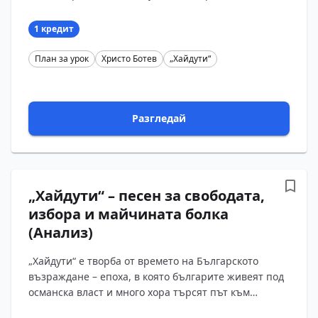
него има кавал, песен за юнаци и една много важна
среща – межд?...
1 кредит
План за урок
Христо Ботев
„Хайдути“
Разгледай
„Хайдути“ – песен за свободата,
избора и майчината болка
(Анализ)
„Хайдути“ е творба от времето на Българското
възраждане – епоха, в която българите живеят под
османска власт и много хора търсят път към
свобода и справедливост. Тогава народът пази