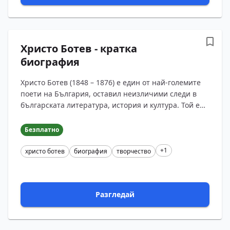
Христо Ботев - кратка
биография
Христо Ботев (1848 – 1876) е един от най-големите
поети на България, оставил неизличими следи в
българската литература, история и култура. Той е
роден на 6 януари 1848 г. (по стар стил 25 декември
1847 г.) ...
Безплатно
+1
христо ботев
биография
творчество
Разгледай