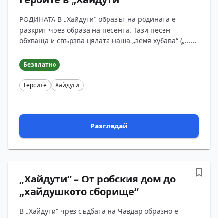
РОДИНАТА В „Хайдути“ образът на родината е
разкрит чрез образа на песента. Тази песен
обхваща и свързва цялата наша „земя хубава“ („...
от Цариграда до Сръбско.../от Бяло море до
Дунав...“). Еп?...
Безплатно
Героите
Хайдути
Разгледай
„Хайдути“ – От робския дом до
„хайдушкото сборище“
В „Хайдути“ чрез съдбата на Чавдар образно е