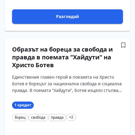
Разгледай
Oбразът на бореца за свобода и
правда в поемата "Хайдути" на
Христо Ботев
Единствения главен герой в поезията на Христо
Ботев е борецът за национална свобода и социална
правда. В поемата “Хайдути”, Ботев изцяло стъпва
върху традицията на българската народна песе...
1 кредит
+2
борец
свобода
правда