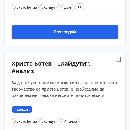
+1
Христо Ботев
„Хайдути“
Дълг
Разгледай
Христо Ботев – „Хайдути“.
Анализ
За да почувстваме истински силата на поетическото
творчество на Христо Ботев, е необходимо да
разберем не толкова неговите политически и
социални убеждения, колкото основната същност
на бог...
1 кредит
Христо Ботев
„Хайдути“
Анализ