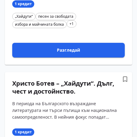
спомени...
1 кредит
„Хайдути“
песен за свободата
+1
избора и майчината болка
Разгледай
Христо Ботев – „Хайдути“. Дълг,
чест и достойнство.
В периода на Българското възраждане
литературата ни търси пътища към национална
самоопределеност. В нейния фокус попадат
проблемите, свързани с робството и свободата,
живота и смъртта. Дава?...
1 кредит