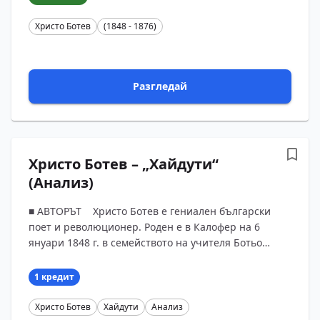
Христо Ботев
(1848 - 1876)
Разгледай
Христо Ботев – „Хайдути“
(Анализ)
■ АВТОРЪТ Христо Ботев е гениален български
поет и революционер. Роден е в Калофер на 6
януари 1848 г. в семейството на учителя Ботьо
Петков и Иванка Ботева. Начално училище
завършва в родния...
1 кредит
Христо Ботев
Хайдути
Анализ