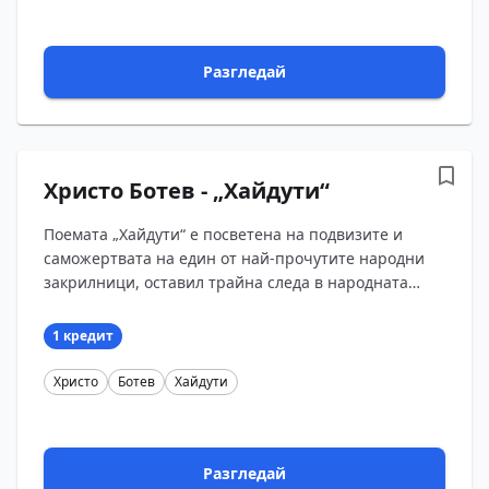
Разгледай
Христо Ботев - „Хайдути“
Поемата „Хайдути“ е посветена на подвизите и
саможертвата на един от най-прочутите народни
закрилници, оставил трайна следа в народната
памет през вековете на чуждото владичество -
Чавдар в...
1 кредит
Христо
Ботев
Хайдути
Разгледай