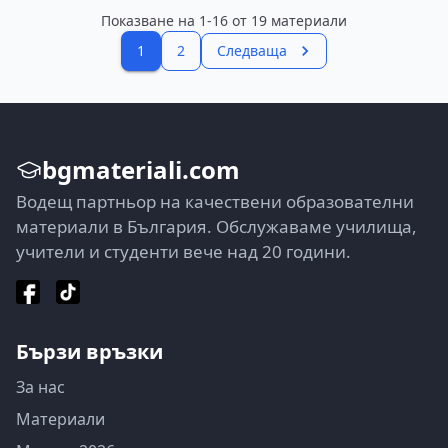
Показване на
1
-
16
от
19
материали
1
2
Следваща
bgmateriali.com
Водещ партньор на качествени образователни
материали в България. Обслужаваме училища,
учители и студенти вече над 20 години.
Бързи връзки
За нас
Материали