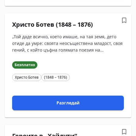
Христо Ботев (1848 – 1876)
„Той даде всичко, което имаше, на тая земя, дето
отиде да умре: своята неосъществена младост, своя
гений, с който цъфна голямата поезия на
българския народ, остави ни един език, на който
ние още...
Безплатно
Христо Ботев
(1848 – 1876)
Разгледай
Героите в „Хайдути“