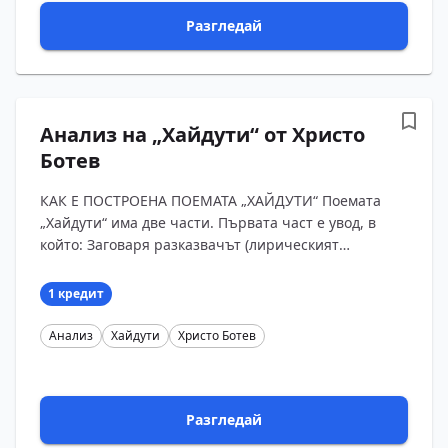
Разгледай
Анализ на „Хайдути“ от Христо
Ботев
КАК Е ПОСТРОЕНА ПОЕМАТА „ХАЙДУТИ“ Поемата
„Хайдути“ има две части. Първата част е увод, в
който: Заговаря разказвачът (лирическият
говорител). Той иска да запее песента за Чавдар
войвода и с?...
1 кредит
Анализ
Хайдути
Христо Ботев
Разгледай