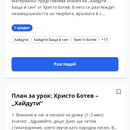
Материалът представлява анализ на „Хайдути.
Баща и син“ от Христо Ботев. В него се разглеждат
незавършеността на творбата, връзката ѝ с
фолклора и хайдушките песни, ролята на песента
като па?...
1 кредит
+13
Хайдути
Хайдути Баща и син
Христо Ботев
Разгледай
План за урок: Христо Ботев –
„Хайдути“
1. Влизане в час и начало на урока: (1–2 мин)
Учител: „Здравейте, деца! Днес ще четем
стихотворение, което звучи като народна песен. В