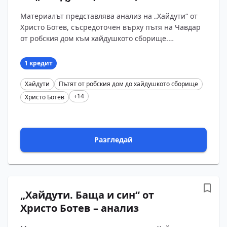
Материалът представлява анализ на „Хайдути“ от
Христо Ботев, съсредоточен върху пътя на Чавдар
от робския дом към хайдушкото сборище.
Разгледани са образите на Чавдар, майката и
бащата войв...
1 кредит
Хайдути
Пътят от робския дом до хайдушкото сборище
+14
Христо Ботев
Разгледай
„Хайдути. Баща и син“ от
Христо Ботев – анализ