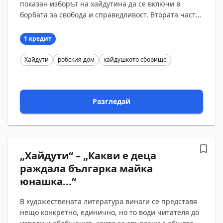
показан изборът на хайдутина да се включи в
борбата за свобода и справедливост. Втората част
на художествения текст е всъщност песента, която
про...
1 кредит
Хайдути
робския дом
хайдушкото сборище
Разгледай
„Хайдути“ – „Какви е деца
раждала българка майка
юнашка...“
В художествената литература винаги се представя
нещо конкретно, единично, но то води читателя до