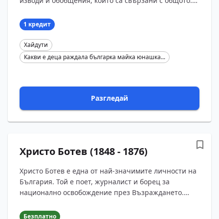
изводи и обобщения, които са свързани с общото.
Това обяснява защо творбата е озаглавена „Хай?...
1 кредит
Хайдути
Какви е деца раждала българка майка юнашка...
Разгледай
Христо Ботев (1848 - 1876)
Христо Ботев е една от най-значимите личности на
България. Той е поет, журналист и борец за
национално освобождение през Възраждането.
Роден е в Калофер. Учи в Карлово, Калофер и в
Одеса. Завръщ...
Безплатно