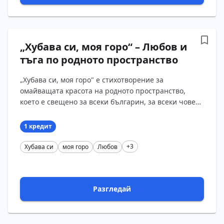
„Хубава си, моя горо“ – Любов и
тъга по родното пространство
„Хубава си, моя горо" е стихотворение за
омайващата красота на родното пространство,
което е свещено за всеки българин, за всеки човек.
Особено когато е далече от него и душата му копнее
да се ...
1 кредит
+3
Хубава си
моя горо
Любов
Разгледай