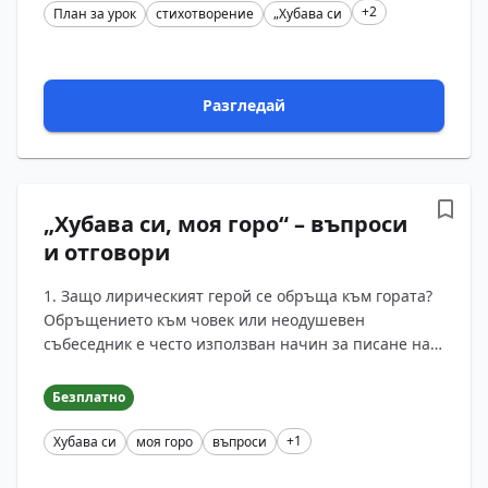
+2
План за урок
стихотворение
„Хубава си
Разгледай
„Хубава си, моя горо“ – въпроси
и отговори
1. Защо лирическият герой се обръща към гората?
Обръщението към човек или неодушевен
събеседник е често използван начин за писане на
лирическите стихотворения. Така се придава по-
голяма непос...
Безплатно
+1
Хубава си
моя горо
въпроси