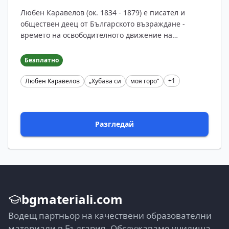
Любен Каравелов (ок. 1834 - 1879) е писател и
обществен деец от Българското възраждане -
времето на освободителното движение на
българите срещу Османската империя. Роден е в
Копривщица, където полу...
Безплатно
+1
Любен Каравелов
„Хубава си
моя горо“
Разгледай
bgmateriali.com
Водещ партньор на качествени образователни
материали в България. Обслужаваме училища,