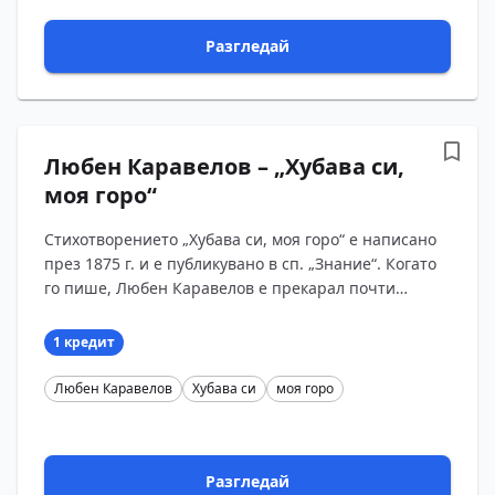
Разгледай
Любен Каравелов – „Хубава си,
моя горо“
Стихотворението „Хубава си, моя горо“ е написано
през 1875 г. и е публикувано в сп. „Знание“. Когато
го пише, Любен Каравелов е прекарал почти
двайсет години в емиграция и основното чувство в
п?...
1 кредит
Любен Каравелов
Хубава си
моя горо
Разгледай