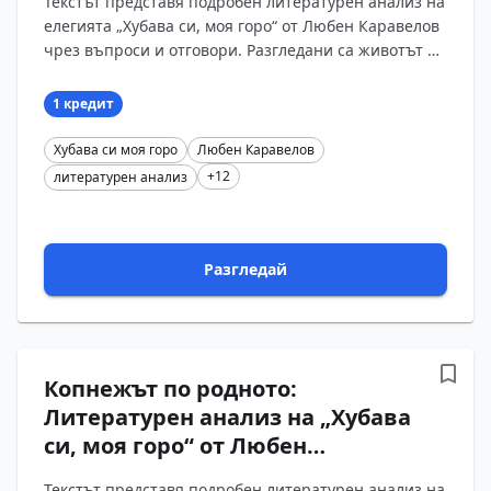
Текстът представя подробен литературен анализ на
отговори
елегията „Хубава си, моя горо“ от Любен Каравелов
чрез въпроси и отговори. Разгледани са животът на
автора, историческият контекст, жанрът, ?...
1 кредит
Хубава си моя горо
Любен Каравелов
+12
литературен анализ
Разгледай
Копнежът по родното:
Литературен анализ на „Хубава
си, моя горо“ от Любен
Каравелов. Въпроси и отговори
Текстът представя подробен литературен анализ на