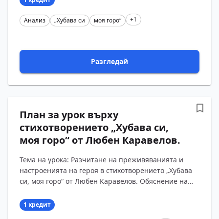
+1
Анализ
„Хубава си
моя горо“
Разгледай
План за урок върху
стихотворението „Хубава си,
моя горо“ от Любен Каравелов.
Тема на урока: Разчитане на преживяванията и
настроенията на героя в стихотворението „Хубава
си, моя горо“ от Любен Каравелов. Обяснение на
образността в художествения текст. Цели на урока:
?...
1 кредит