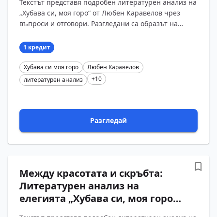
Текстът представя подробен литературен анализ на
Каравелов. Въпроси и отговори
„Хубава си, моя горо“ от Любен Каравелов чрез
въпроси и отговори. Разгледани са образът на
родната гора, основното чувство на скръб и
жалост,...
1 кредит
Хубава си моя горо
Любен Каравелов
+10
литературен анализ
Разгледай
Между красотата и скръбта:
Литературен анализ на
елегията „Хубава си, моя горо“
от Любен Каравелов. Въпроси и