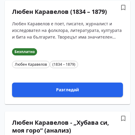
Любен Каравелов (1834 – 1879)
Любен Каравелов е поет, писател, журналист и
изследовател на фолклора, литературата, културата
и бита на българите. Творецът има значителен
принос за развитието на обществената мисъл в
Бълга?...
Безплатно
Любен Каравелов
(1834 – 1879)
Разгледай
Любен Каравелов - „Хубава си,
моя горо“ (анализ)