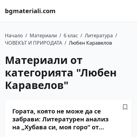
bgmateriali.com
Начало
/
Материали
/
6 клас
/
Литература
/
ЧОВЕКЪТ И ПРИРОДАТА
/
Любен Каравелов
Материали от
категорията "
Любен
Каравелов
"
Гората, която не може да се
забрави: Литературен анализ
на „Хубава си, моя горо“ от
Любен Каравелов. Въпроси и