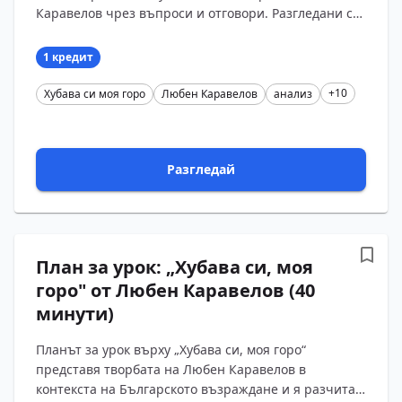
Каравелов чрез въпроси и отговори. Разгледани са
образът на гората като символ на родината, ч...
1 кредит
+10
Хубава си моя горо
Любен Каравелов
анализ
Разгледай
План за урок: „Хубава си, моя
горо" от Любен Каравелов (40
минути)
Планът за урок върху „Хубава си, моя горо“
представя творбата на Любен Каравелов в
контекста на Българското възраждане и я разчита