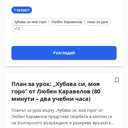
като изповед за любовта към родината. В 40 минути
учениците ?...
1 кредит
Хубава си моя горо
Любен Каравелов
план за урок
+12
Разгледай
План за урок: „Хубава си, моя
горо" от Любен Каравелов (80
минути – два учебни часа)
Планът за урок върху „Хубава си, моя горо“ от
Любен Каравелов представя творбата в контекста
на Българското възраждане и разкрива връзката