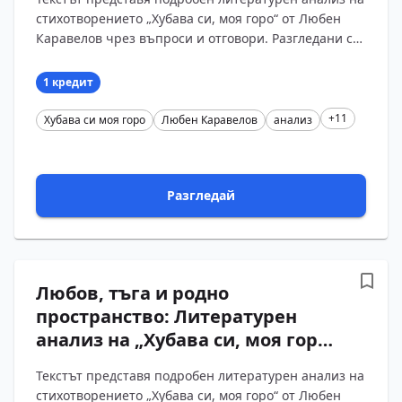
стихотворението „Хубава си, моя горо“ от Любен
Каравелов чрез въпроси и отговори. Разгледани са
образът на гората като символ на родната пр?...
1 кредит
+11
Хубава си моя горо
Любен Каравелов
анализ
Разгледай
Любов, тъга и родно
пространство: Литературен
анализ на „Хубава си, моя горо“
от Любен Каравелов. Въпроси и
Текстът представя подробен литературен анализ на
отговори
стихотворението „Хубава си, моя горо“ от Любен