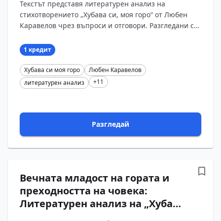
Текстът представя литературен анализ на
отговори
стихотворението „Хубава си, моя горо“ от Любен
Каравелов чрез въпроси и отговори. Разгледани са
авторът и историческият контекст, въздействието
на т...
1 кредит
Хубава си моя горо
Любен Каравелов
+11
литературен анализ
Разгледай
Вечната младост на гората и
преходността на човека:
Литературен анализ на „Хубава
си, моя горо“ от Любен