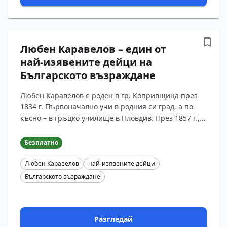
Любен Каравелов – един от
най-изявените дейци на
Българското възраждане
Любен Каравелов е роден в гр. Копривщица през
1834 г. Първоначално учи в родния си град, а по-
късно – в гръцко училище в Пловдив. През 1857 г.,
воден от желание да продължи своето
образование, замина...
Безплатно
Любен Каравелов
най-изявените дейци
Българското възраждане
Разгледай