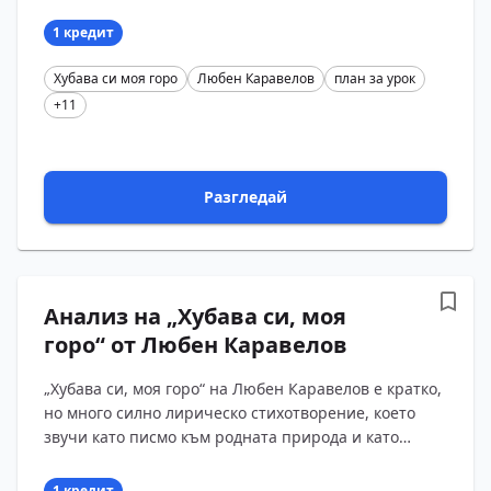
между красотата на родната природа и тъгата по
род...
1 кредит
Хубава си моя горо
Любен Каравелов
план за урок
+11
Разгледай
Анализ на „Хубава си, моя
горо“ от Любен Каравелов
„Хубава си, моя горо“ на Любен Каравелов е кратко,
но много силно лирическо стихотворение, което
звучи като писмо към родната природа и като
изповед на човек в чужбина. Текстът е написан в
кра...
1 кредит