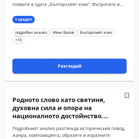
Вазов с въпроси и отговори
похвати в одата „Българският език“. Въпросите и
отговорите проследяват сблъсъка между несп?...
1 кредит
подробен анализ
Иван Вазов
Българският език
+10
Разгледай
Родното слово като светиня,
духовна сила и опора на
националното достойнство.
Подробен анализ на
Подробният анализ разглежда историческия повод,
стихотворението „Българският
жанра, композицията, образите и изразните