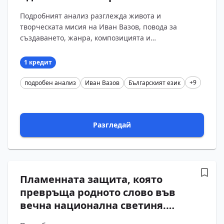
Подробен анализ на одата
Подробният анализ разглежда живота и
„Българският език“ от Иван
творческата мисия на Иван Вазов, повода за
Вазов с въпроси и отговори
създаването, жанра, композицията и
художествените средства в одата „Българският
език“. Въпросите и отговорит...
1 кредит
+9
подробен анализ
Иван Вазов
Българският език
Разгледай
Пламенната защита, която
превръща родното слово във
вечна национална светиня.
Подробен анализ на одата