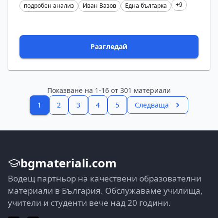
+9
подробен анализ
Иван Вазов
Една българка
Разгледай
Показване на
1
-
16
от
301
материали
1
2
3
4
5
Следваща
bgmateriali.com
Водещ партньор на качествени образователни
материали в България. Обслужаваме училища,
учители и студенти вече над 20 години.