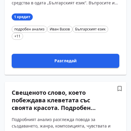
език“ от Иван Вазов с въпроси
средства в одата „Българският език“. Въпросите и
и отговори
отговорите проследяват противопоставянето
между...
1 кредит
подробен анализ
Иван Вазов
Българският език
+11
Разгледай
Свещеното слово, което
побеждава клеветата със
своята красота. Подробен
анализ на стихотворението
Подробният анализ разглежда повода за
„Българският език“ от Иван
създаването, жанра, композицията, чувствата и
Вазов с въпроси и отговори