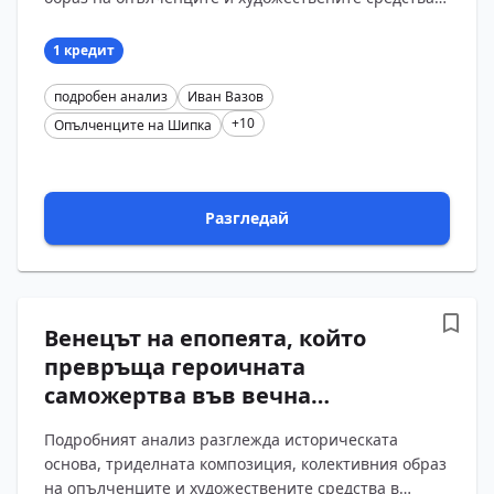
одата „Опълченците на Шипка“. Въпросите и
отговорите...
1 кредит
подробен анализ
Иван Вазов
+10
Опълченците на Шипка
Разгледай
Венецът на епопеята, който
превръща героичната
саможертва във вечна
национална памет. Подробен
Подробният анализ разглежда историческата
анализ на „Опълченците на
основа, триделната композиция, колективния образ
Шипка“ от Иван Вазов с
на опълченците и художествените средства в