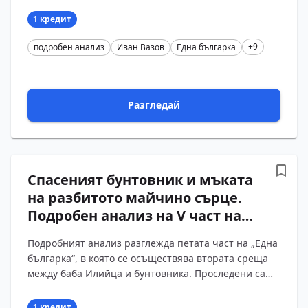
появата на потерята, образът и смъртта на
Джамбалаза, са...
1 кредит
+9
подробен анализ
Иван Вазов
Една българка
Разгледай
Спасеният бунтовник и мъката
на разбитото майчино сърце.
Подробен анализ на V част на
„Една българка“ от Иван Вазов
Подробният анализ разглежда петата част на „Една
с въпроси и отговори
българка“, в която се осъществява втората среща
между баба Илийца и бунтовника. Проследени са
грижите ѝ за гладния момък, намерението да го с...
1 кредит