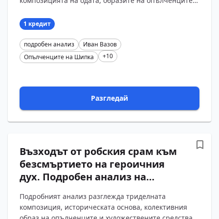
композицията на одата, образите на опълченците и
врага и богатството на изразните средства.
Въпроси...
1 кредит
подробен анализ
Иван Вазов
+10
Опълченците на Шипка
Разгледай
Възходът от робския срам към
безсмъртието на героичния
дух. Подробен анализ на
„Опълченците на Шипка“ от
Подробният анализ разглежда триделната
Иван Вазов с въпроси и
композиция, историческата основа, колективния
отговори
образ на опълченците и художествените средства в