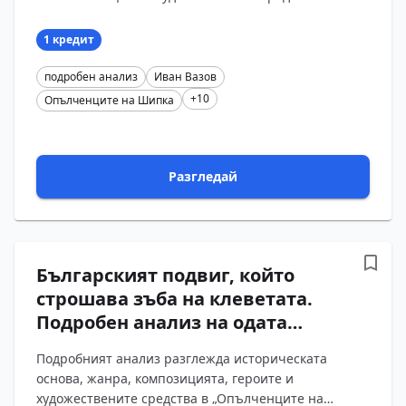
въпроси и отговори
„Опълченците на Шипка“. Въпросите и отговорите
просл...
1 кредит
подробен анализ
Иван Вазов
+10
Опълченците на Шипка
Разгледай
Българският подвиг, който
строшава зъба на клеветата.
Подробен анализ на одата
„Опълченците на Шипка“ от
Подробният анализ разглежда историческата
Иван Вазов с въпроси и
основа, жанра, композицията, героите и
отговори
художествените средства в „Опълченците на