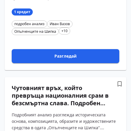
Шипка“. Въпросите и отговорите проследяват
противопоставянето м...
1 кредит
подробен анализ
Иван Вазов
+10
Опълченците на Шипка
Разгледай
Чутовният връх, който
превръща националния срам в
безсмъртна слава. Подробен
анализ на „Опълченците на
Подробният анализ разглежда историческата
Шипка“ от Иван Вазов с
основа, композицията, образите и художествените
въпроси и отговори
средства в одата „Опълченците на Шипка“.