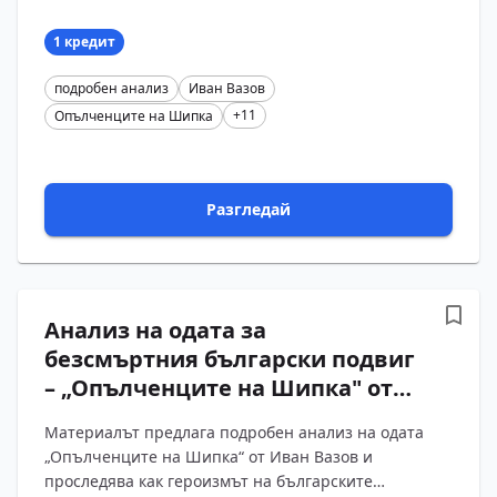
Въпросите и отговорите проследяват движението
от срама ?...
1 кредит
подробен анализ
Иван Вазов
+11
Опълченците на Шипка
Разгледай
Анализ на одата за
безсмъртния български подвиг
– „Опълченците на Шипка" от
Иван Вазов с въпроси и
Материалът предлага подробен анализ на одата
отговори
„Опълченците на Шипка“ от Иван Вазов и
проследява как героизмът на българските