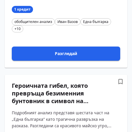
българка“. Проследени са подвигът на баба Илийца,
саможер?...
1 кредит
обобщителен анализ
Иван Вазов
Една българка
+10
Разгледай
Героичната гибел, която
превръща безименния
бунтовник в символ на
свободата. Подробен анализ на
Подробният анализ представя шестата част на
VI част на „Една българка“ от
„Една българка“ като трагична развръзка на
Иван Вазов с въпроси и
разказа. Разгледани са красивото майско утро,
отговори