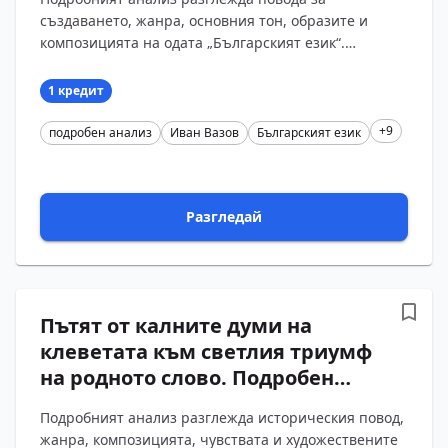
„Българският език“ от Иван
създаването, жанра, основния тон, образите и
Вазов с въпроси и отговори
композицията на одата „Българският език“.
Въпросите и отговорите проследяват възхвалата на
родната реч, о?...
1 кредит
+9
подробен анализ
Иван Вазов
Българският език
Разгледай
Пътят от калните думи на
клеветата към светлия триумф
на родното слово. Подробен
анализ на стихотворението
Подробният анализ разглежда историческия повод,
„Българският език“ от Иван
жанра, композицията, чувствата и художествените