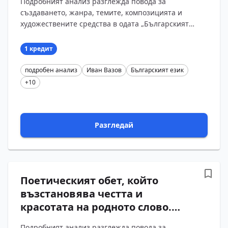
Подробният анализ разглежда повода за
„Българският език“ от Иван
създаването, жанра, темите, композицията и
Вазов с въпроси и отговори
художествените средства в одата „Българският
език“. Въпросите и отговорите проследяват
сблъсъка между възх...
1 кредит
подробен анализ
Иван Вазов
Българският език
+10
Разгледай
Поетическият обет, който
възстановява честта и
красотата на родното слово.
Подробен анализ на одата
Подробният анализ разглежда повода за