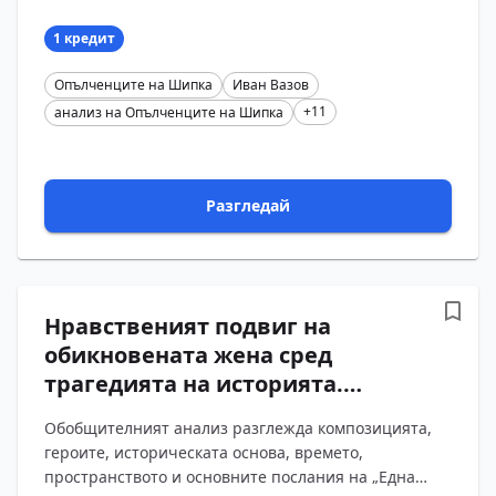
опълченци опровергава клеветата за народа.
Разгледани са композ...
1 кредит
Опълченците на Шипка
Иван Вазов
+11
анализ на Опълченците на Шипка
Разгледай
Нравственият подвиг на
обикновената жена сред
трагедията на историята.
Обобщителен анализ на „Една
Обобщителният анализ разглежда композицията,
българка“ от Иван Вазов с
героите, историческата основа, времето,
въпроси и отговори
пространството и основните послания на „Една