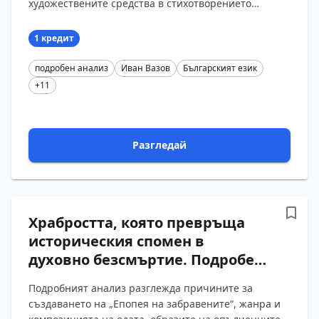
художествените средства в стихотворението
„Българският език“. Въпросите и отговорите
проследяват обвин...
1 кредит
подробен анализ
Иван Вазов
Българският език
+11
Разгледай
Храбростта, която превръща
историческия спомен в
духовно безсмъртие. Подробен
анализ на „Опълченците на
Подробният анализ разглежда причините за
Шипка“ от Иван Вазов с
създаването на „Епопея на забравените“, жанра и
въпроси и отговори