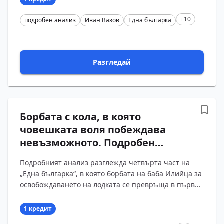
+10
подробен анализ
Иван Вазов
Една българка
Разгледай
Борбата с кола, в която
човешката воля побеждава
невъзможното. Подробен
анализ на IV част на „Една
Подробният анализ разглежда четвърта част на
българка“ от Иван Вазов с
„Една българка“, в която борбата на баба Илийца за
въпроси и отговори
освобождаването на лодката се превръща в първа
кулминация на разказа. Проследени са ролята на...
1 кредит