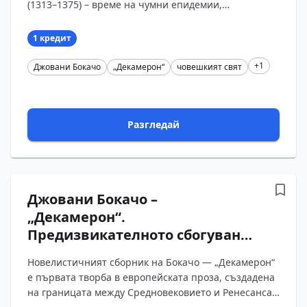
(1313–1375) – време на чумни епидемии,
религиозни конфликти и силно развитие на
италианските градове. Той е о...
1 кредит
+1
Джовани Бокачо
„Декамерон“
човешкият свят
Разгледай
Джовани Бокачо –
„Декамерон“.
Предизвикателното сбогуване
със света на Средновековието.
Новелистичният сборник на Бокачо — „Декамерон“
е първата творба в европейската проза, създадена
на границата между Средновековието и Ренесанса.