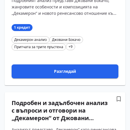
Подробният анализ представя Джовани Бокачо,
„Декамерон“ от Джовани
жанровите особености и композицията на
Бокачо и „Притчата за трите
„Декамерон“ и новото ренесансово отношение към
пръстена“ с въпроси и
човека. Специално внимание е отделено на
отговори
„Притчата за тр?...
1 кредит
Декамерон анализ
Джовани Бокачо
+9
Притчата за трите пръстена
Разгледай
Подробен и задълбочен анализ
с въпроси и отговори на
„Декамерон“ от Джовани
Бокачо – „Притчата за трите
Анализът представя „Декамерон“ като ренесансова