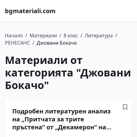
bgmateriali.com
Начало
/
Материали
/
8 клас
/
Литература
/
РЕНЕСАНС
/
Джовани Бокачо
Материали от
категорията "
Джовани
Бокачо
"
Подробен литературен анализ
на „Притчата за трите
пръстена“ от „Декамерон“ на
Джовани Бокачо с въпроси и