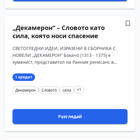
„Декамерон“ – Словото като
сила, която носи спасение
СВЕТОГЛЕДНИ ИДЕИ, ИЗРАЗЕНИ В СБОРНИКА С
НОВЕЛИ „ДЕКАМЕРОН“ Бокачо (1313 - 1375) е
хуманист, представител на Ранния ренесанс в
Италия. Той владее латински и старогръцки език,
ценител е на творчеств...
1 кредит
+1
Декамерон
Словото
сила
Разгледай