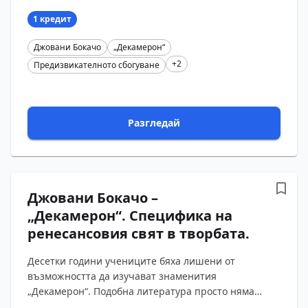
В нея безапелационно се налага една нова пр?...
1 кредит
Джовани Бокачо
„Декамерон“
+2
Предизвикателното сбогуване
Разгледай
Джовани Бокачо –
„Декамерон“. Специфика на
ренесансовия свят в творбата.
Десетки години учениците бяха лишени от
възможността да изучават знаменития
„Декамерон“. Подобна литература просто няма
място сред схоластичните и догматични постановки