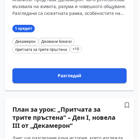
пръстена“ като победа на
възхвала на живота, разума и човешкото общуване.
разума и религиозната
Разгледани са сюжетната рамка, особеностите на
толерантност (Ден първи,
новелата и притчата, героите Саладин и Мелхи...
новела трета)
1 кредит
Декамерон
Джовани Бокачо
+10
притчата за трите пръстена
Разгледай
План за урок: „Притчата за
трите пръстена“ – Ден I, новела
III от „Декамерон“
Днес ще разгледаме една история, която изглежда