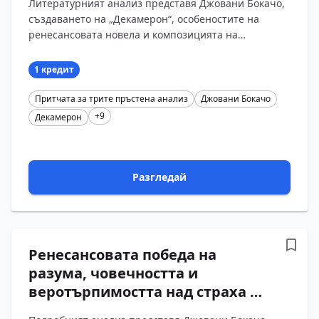
Литературният анализ представя Джовани Бокачо,
пръстена“ (ден първи, новела
създаването на „Декамерон“, особеностите на
трета) от сборника
ренесансовата новела и композицията на
„Декамерон“ на Джовани
„Притчата за трите пръстена“. Проследена е
Бокачо с въпроси и отговори
словесната б?...
1 кредит
Притчата за трите пръстена анализ
Джовани Бокачо
+9
Декамерон
Разгледай
Ренесансовата победа на
разума, човечността и
веротърпимостта над страха и
насилието. Подробен анализ на