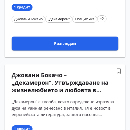
в недемократични?...
1 кредит
+2
Джовани Бокачо
„Декамерон“
Специфика
Разгледай
Джовани Бокачо –
„Декамерон“. Утвърждаване на
жизнелюбието и любовта в
духа на Ренесанса.
„Декамерон“ е творба, която определено изразява
духа на Ранния ренесанс в Италия. Тя е новост в
европейската литература, защото насочва
вниманието към човешките взаимоотношения, към
идеята ...
1 кредит