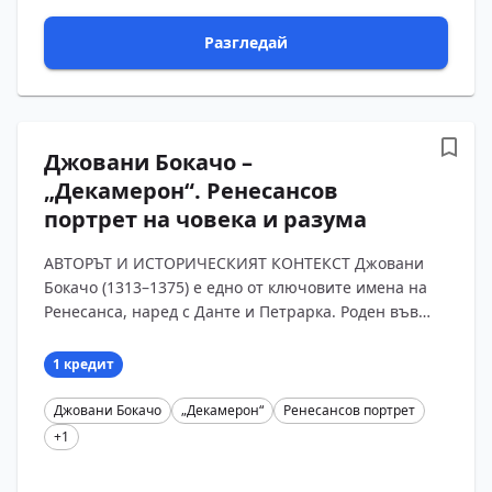
Разгледай
Джовани Бокачо –
„Декамерон“. Ренесансов
портрет на човека и разума
АВТОРЪТ И ИСТОРИЧЕСКИЯТ КОНТЕКСТ Джовани
Бокачо (1313–1375) е едно от ключовите имена на
Ренесанса, наред с Данте и Петрарка. Роден във
Флоренция, син на богат банкер, той от ранна
възраст се проти...
1 кредит
Джовани Бокачо
„Декамерон“
Ренесансов портрет
+1