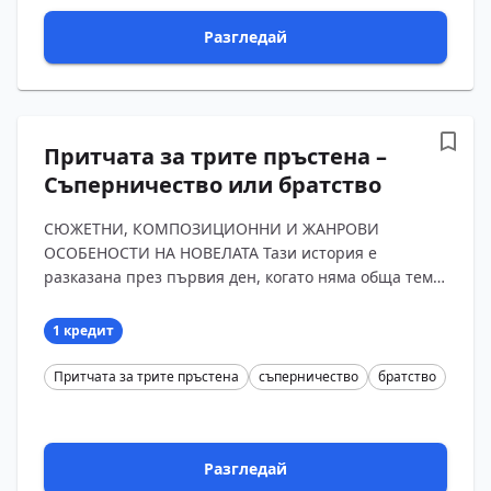
Разгледай
Притчата за трите пръстена –
Съперничество или братство
СЮЖЕТНИ, КОМПОЗИЦИОННИ И ЖАНРОВИ
ОСОБЕНОСТИ НА НОВЕЛАТА Тази история е
разказана през първия ден, когато няма обща тема.
Задачата, поставена от кралицата Пампинеа, е
всеки да „размишлява сво?...
1 кредит
Притчата за трите пръстена
съперничество
братство
Разгледай