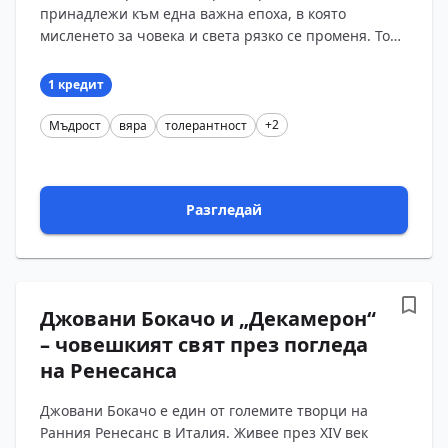
принадлежи към една важна епоха, в която
мисленето за човека и света рязко се променя. Това
е Ренесансът – време, когато хората започват да
поставят в ц?...
1 кредит
+2
Мъдрост
вяра
толерантност
Разгледай
Джовани Бокачо и „Декамерон“
– човешкият свят през погледа
на Ренесанса
Джовани Бокачо е един от големите творци на
Ранния Ренесанс в Италия. Живее през XIV век