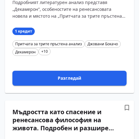
Подробният литературен анализ представя
отговори: Вярата между
„Декамерон“, особеностите на ренесансовата
догмата, мъдростта и
новела и мястото на „Притчата за трите пръстена“
ренесансовата религиозна
в сборника. Проследени са словесният двубой
търпимост
между Сал?...
1 кредит
Притчата за трите пръстена анализ
Джовани Бокачо
+10
Декамерон
Разгледай
Мъдростта като спасение и
ренесансова философия на
живота. Подробен и разширен
анализ на „Притчата за трите