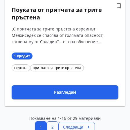
Поуката от притчата за трите
пръстена
„С притчата за трите пръстена евреинът
Мелхиседек се спасява от голямата опасност,
готвена му от Саладин“ – с това обяснение,
изглеждащо дори като заглавие или подзаглавие,
започва третат?...
1 кредит
поуката
притчата за трите пръстена
Разгледай
Показване на
1
-
16
от
29
материали
1
2
Следваща