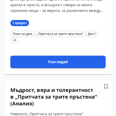
кратка и проста, а всъщност говори за много
сериозни неща – за вярата, за различията между
хората и за това как умът и думите могат да спасят
чов...
1 кредит
План за урок
„Притчата за трите пръстена“
Ден I
+2
Разгледай
Мъдрост, вяра и толерантност
в „Притчата за трите пръстена“
(Анализ)
Новелата „Притчата за трите пръстена“