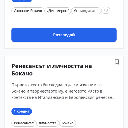
+3
Джовани Бокачо
„Декамерон“
Утвърждаване
Разгледай
Ренесансът и личността на
Бокачо
Първото, което би следвало да си изясним за
Бокачо и творчеството му, е неговото място в
контекста на Италианския и Европейския ренесанс.
Ако направим макар и бегла съпоставка между
среднове?...
1 кредит
Ренесансът
личността
Бокачо