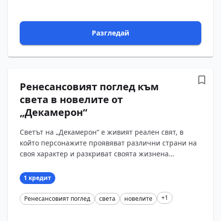
Разгледай
Ренесансовият поглед към
света в новелите от
„Декамерон“
Светът на „Декамерон“ е живият реален свят, в
който персонажите проявяват различни страни на
своя характер и разкриват своята жизнена
философия. Чрез разказаното в новелите читателят
се до...
1 кредит
+1
Ренесансовият поглед
света
новелите