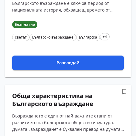
Българското възраждане е ключов период от
националната история, обхващащ времето от
средата на XVIII век до Освобождението през 1878 г.
Този период бележи нача?...
Безплатно
+4
светът
Българско възраждане
Българска
Разгледай
Обща характеристика на
Българското възраждане
Възраждането е един от най-важните етапи от
развитието на българското общество и култура.
Думата „възраждане“ е буквален превод на думата
„ренесанс“. Затова често се казва, че