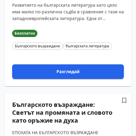
Развитието на българската литература като цяло
има малко по-различна съдба в сравнение с тази на
западноевропейската литература. Една от
положителните предпоставки за появяването
изобщо на...
Безплатно
Българското възраждане
българската литература
Разгледай
Българското възраждане:
Светът на промяната и словото
като оръжие на духа
ЕПОХАТА НА БЪЛГАРСКОТО ВЪЗРАЖДАНЕ