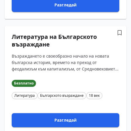
Разгледай
Литература на Българското
възраждане
Възраждането е своеобразно начало на новата
българска история, времето на преход от
феодализъм към капитализъм, от Средновековието
към Новото време. Преходът в българските земи
през XVIII и XIX ?...
Безплатно
Литература
Българското възраждане
18 век
Разгледай