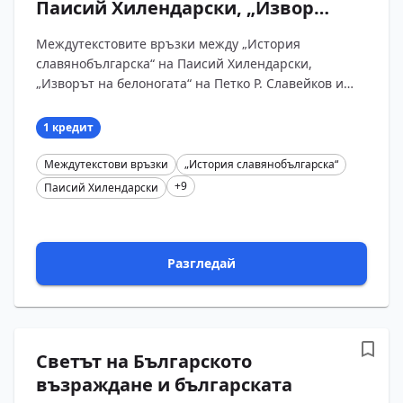
Паисий Хилендарски, „Изворът
на белоногата“ на Петко Р.
Междутекстовите връзки между „История
Славейков и стихотворенията
славянобългарска“ на Паисий Хилендарски,
на Христо Ботев „Майце си“,
„Изворът на белоногата“ на Петко Р. Славейков и
„Хаджи Димитър“, „Обесването
стихотворенията на Христо Ботев „Майце си“,
на Васил Левски“, „Моята
„Хаджи Димитъ?...
1 кредит
молитва“ и „Странник“
Междутекстови връзки
„История славянобългарска“
+9
Паисий Хилендарски
Разгледай
Светът на Българското
възраждане и българската