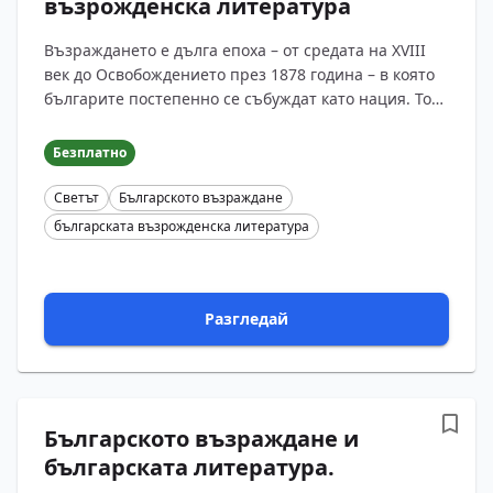
възрожденска литература
Възраждането е дълга епоха – от средата на XVIII
век до Освобождението през 1878 година – в която
българите постепенно се събуждат като нация. Това
не е внезапен взрив, а нарастващо осъзнаване,
че...
Безплатно
Светът
Българското възраждане
българската възрожденска литература
Разгледай
Българското възраждане и
българската литература.