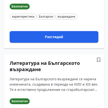
Възраждането...
Безплатно
характеристика
Българско
възраждане
Разгледай
Литература на Българското
възраждане
Литература на Българското възраждане се нарича
книжнината, създавана в периода на XVIII и XIX век.
Тя е естествено продължение на старобългарската
литература, но за разлика от нея не е обременена...
Безплатно