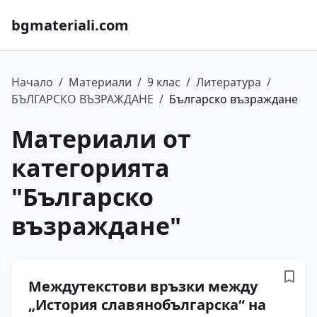
bgmateriali.com
Начало
/
Материали
/
9 клас
/
Литература
/
БЪЛГАРСКО ВЪЗРАЖДАНЕ
/
Българско възраждане
Материали от
категорията
"
Българско
възраждане
"
Междутекстови връзки между
„История славянобългарска“ на