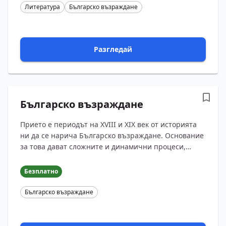
Литература
Българско възраждане
Разгледай
Българско възраждане
Прието е периодът на XVIII и XIX век от историята
ни да се нарича Българско възраждане. Основание
за това дават сложните и динамични процеси,
които могат да се проследят както в материалния,
така и...
Безплатно
Българско възраждане