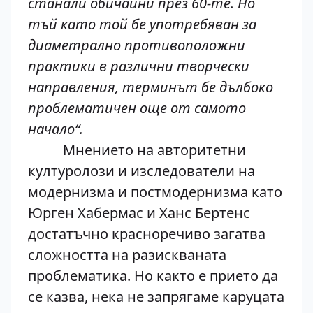
станали обичайни през 60-те. Но
тъй като той бе употребяван за
диаметрално противоположни
практики в различни творчески
направления, терминът бе дълбоко
проблематичен още от самото
начало“.
Мнението на авторитетни
културолози и изследователи на
модернизма и постмодернизма като
Юрген Хабермас и Ханс Бертенс
достатъчно красноречиво загатва
сложността на разискваната
проблематика. Но както е прието да
се казва, нека не запрягаме каруцата