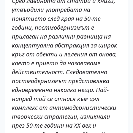
Сред лавината от статии и книги,
утвърдили употребата на
понятието след края на 50-те
години, постмодернизмът е
прилаган на различни равнища на
концептуална абстракция за широк
кръг от обекти и явления от онова,
което е прието да назоваваме
действителност. Следователно
постмодернизмът представлява
едновременно няколко неща. Най-
напред той се отнася към цял
комплекс от антимодернистически
творчески стратегии, изникнали
през 50-те години на XX век и