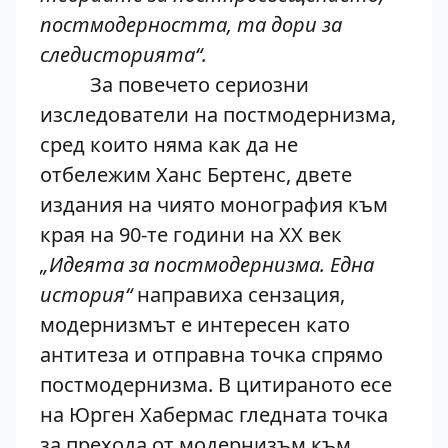
постмодерността, та дори за
следисторията“.
За повечето сериозни
изследователи на постмодернизма,
сред които няма как да не
отбележим Ханс Бертенс, двете
издания на чиято монография към
края на 90-те години на XX век
„Идеята за постмодернизма. Една
история“
направиха сензация,
модернизмът е интересен като
антитеза и отправна точка спрямо
постмодернизма. В цитираното есе
на Юрген Хабермас гледната точка
за прехода от модернизъм към