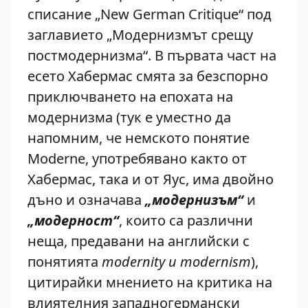
списание „New German Critique“ под
заглавието „Модернизмът срещу
постмодернизма“. В първата част на
есето Хабермас смята за безспорно
приключването на епохата на
модернизма (тук е уместно да
напомним, че немското понятие
Moderne, употребявано както от
Хабермас, така и от Яус, има двойно
дъно и означава
„модернизъм“
и
„модерност“
, които са различни
неща, предавани на английски с
понятията
modernity и modernism
),
цитирайки мнението на критика на
влиятелния западногермански