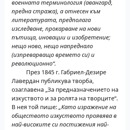
военната терминология (авангард,
предна стража), а отнесен към
литературата, предполага
изследване, прокарване на нови
пътища, иновации и изобретение;
нещо ново, нещо напреднало
(изпреварващо времето си) и
революционно“.
През 1845 г. Габриел-Дезире
Лавердан публикува творба,
озаглавена „За предназначението на
изкуството и за ролята на творците“.
В нея той пише:
„Като изражение на
обществото изкуството проявява в
най-високите си постижения най-