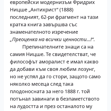
европейски модернизъм Фридрих
Ницше „Антихрист“ (1888)
последният, 62-ри фрагмент на тази
кратка книга завършва със
знаменателното изречение
„Преоценка на всички ценности...!“
.
Препинателните знаци са на
самия Ницше. Те свидетелстват, че
философът аморалист е имал какво
да добави към своя любим лозунг,
но не успял да го стори, защото само
няколко месеца след така
плодоносната за него 1888 г. той
потънал завинаги в безпаметството
на лудостта и през останалото му