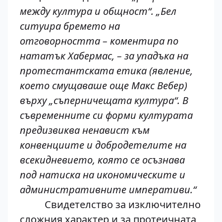
между култура и общност“. „Бел
ситуира бремето на
отговорността – коментира по
нататък Хабермас, – за упадъка на
протестантската етика (явление,
което смущаваше още Макс Вебер)
върху „съперничещата култура“. В
съвременните си форми културата
предизвиква ненавист към
конвенциите и добродетелите на
всекидневието, която се осъзнава
под натиска на икономическите и
административните императиви.“
Свидетелство за изключително
сложния характер и за протеичната