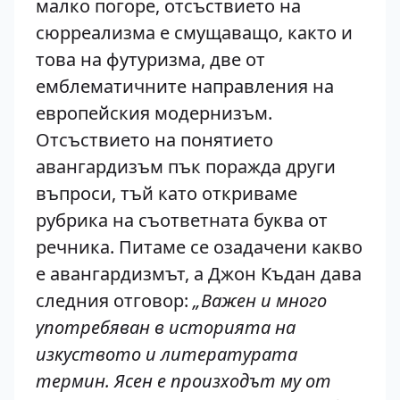
малко погоре, отсъствието на
сюрреализма е смущаващо, както и
това на футуризма, две от
емблематичните направления на
европейския модернизъм.
Отсъствието на понятието
авангардизъм пък поражда други
въпроси, тъй като откриваме
рубрика на съответната буква от
речника. Питаме се озадачени какво
е авангардизмът, а Джон Къдан дава
следния отговор:
„Важен и много
употребяван в историята на
изкуството и литературата
термин. Ясен е произходът му от