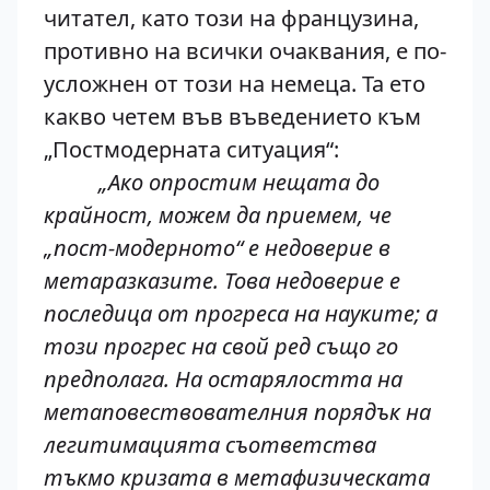
читател, като този на французина,
противно на всички очаквания, е по-
усложнен от този на немеца. Та ето
какво четем във въведението към
„Постмодерната ситуация“:
„Ако опростим нещата до
крайност, можем да приемем, че
„пост-модерното“ е недоверие в
метаразказите. Това недоверие е
последица от прогреса на науките; а
този прогрес на свой ред също го
предполага. На остарялостта на
метаповествователния порядък на
легитимацията съответства
тъкмо кризата в метафизическата