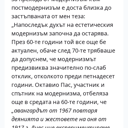
постмодернизъм е доста близка до
застъпваната от мен теза:
„Напоследък духът на естетическия
модернизъм започна да остарява.
През 60-те години той все още бе
актуален, обаче след 70-те трябваше
да допуснем, че модернизмът
предизвиква значително по-слаб
отклик, отколкото преди петнадесет
години. Октавио Пас, участник и
спътник на модернизма, отбеляза
още в средата на 60-те години, че
„авангардът от 1967 повтаря
деянията и жестовете на оня от
1917 г. Днес ние експериментираме