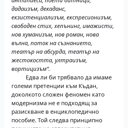
антипиеса, поети битници,
дадаизъм, декаданс,
екзистенциализъм, експресионизъм,
свободен стих, хепънинг, имажисти,
нов хуманизъм, нов роман, нова
вълна, поток на съзнанието,
театър на абсурда, театър на
жестокостта, ултраизъм,
вортицизъм“.
Едва ли би трябвало да имаме
големи претенции към Къдан,
доколкото сложен феномен като
модернизма не е подходящ за
разискване в енциклопедично
пособие. Той следва принципно