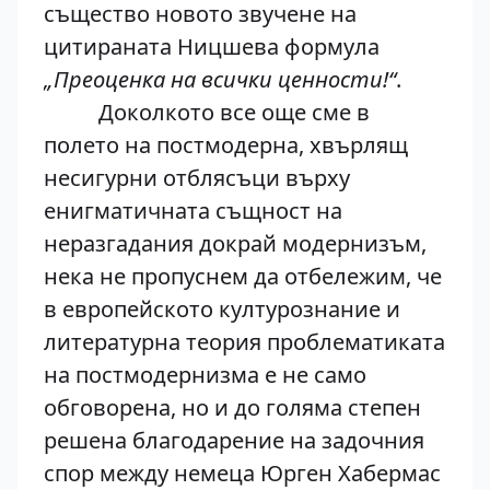
същество новото звучене на
цитираната Ницшева формула
„Преоценка на всички ценности!“
.
Доколкото все още сме в
полето на постмодерна, хвърлящ
несигурни отблясъци върху
енигматичната същност на
неразгадания докрай модернизъм,
нека не пропуснем да отбележим, че
в европейското културознание и
литературна теория проблематиката
на постмодернизма е не само
обговорена, но и до голяма степен
решена благодарение на задочния
спор между немеца Юрген Хабермас