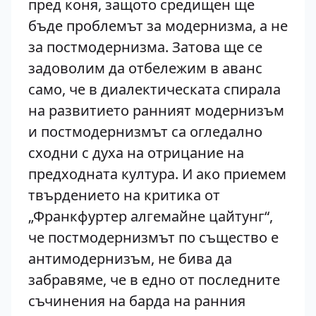
пред коня, защото средищен ще
бъде проблемът за модернизма, а не
за постмодернизма. Затова ще се
задоволим да отбележим в аванс
само, че в диалектическата спирала
на развитието ранният модернизъм
и постмодернизмът са огледално
сходни с духа на отрицание на
предходната култура. И ако приемем
твърдението на критика от
„Франкфуртер алгемайне цайтунг“,
че постмодернизмът по същество е
антимодернизъм, не бива да
забравяме, че в едно от последните
съчинения на барда на ранния