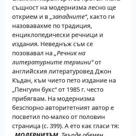
същност на модернизма лесно ще
открием и в
„западните“
, както ги
назовавахме по традиция,
енциклопедически речници и
издания. Неведнъж съм се
позовавал на
„Речник на
литературните термини“
от
английския литературовед Джон
Къдан, към чието пето издание на
„Пенгуин букс“ от 1985 г. често
прибягвам. На модернизма
безспорно авторитетният автор е
посветил по-малко от половин
страница (с. 399). А ето как гласи тя:
„
МОДЕРНИЗЪМ
. Твърде обемен