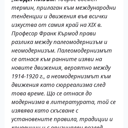
термин, прилаган към международни
тенденции и движения във всички
изкуства от самия край на XIX в.
Професор Франк Кърмод прави
разлика между палеомодернизъм и
неомодернизъм. Палеомодернизмът
се отнася към ранните изяви на
новите движения, вероятно между
1914-1920 г., а неомодернизмът към
движения като сюрреализма след
това време. Що се отнася до
модернизма в литературата, той се
изявява като скъсване с
установените правила, традиции и
конвенции и с оригинален поглед