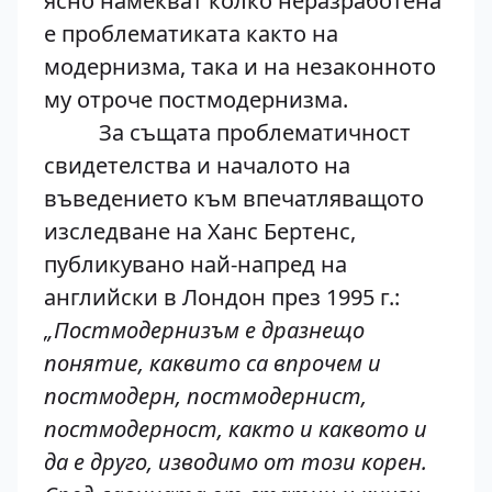
ясно намекват колко неразработена
е проблематиката както на
модернизма, така и на незаконното
му отроче постмодернизма.
За същата проблематичност
свидетелства и началото на
въведението към впечатляващото
изследване на Ханс Бертенс,
публикувано най-напред на
английски в Лондон през 1995 г.:
„Постмодернизъм е дразнещо
понятие, каквито са впрочем и
постмодерн, постмодернист,
постмодерност, както и каквото и
да е друго, изводимо от този корен.