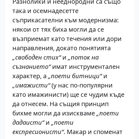
Разнолики и нееднородни са също
така и осемнадесетте
съприкасателни към модернизма:
някои от тях биха могли да се
възприемат като течения или дори
направления, докато понятията
„свободен стих“
и
„поток на
съзнанието“
имат инструментален
характер, а
„поети битници“
и
„имажисти“
(у нас по-популярни
като имажинисти) ще се чудим къде
да отнесем. На същия принцип
бихме могли да изискваме
„поети
дадаисти“
и
„поети
експресионисти“
. Макар и споменат