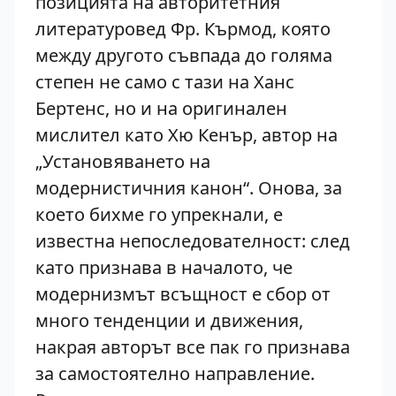
позицията на авторитетния
литературовед Фр. Кърмод, която
между другото съвпада до голяма
степен не само с тази на Ханс
Бертенс, но и на оригинален
мислител като Хю Кенър, автор на
„Установяването на
модернистичния канон“. Онова, за
което бихме го упрекнали, е
известна непоследователност: след
като признава в началото, че
модернизмът всъщност е сбор от
много тенденции и движения,
накрая авторът все пак го признава
за самостоятелно направление.