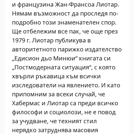
и французина Жан-Франсоа Лиотар.
Нямам възможност да проследя по-
подробно този знаменателен спор.
Ще отбележим все пак, че още през
1979 г. Лиотар публикува в
авторитетното парижко издателство
„Едисион дьо Минюи“ книгата си
„Постмодерната ситуация“, с която
хвърли ръкавица към всички
изследователи на явлението. И като
припомним за всеки случай, че
Хабермас и Лиотар са преди всичко
философи и социолози, не е повод
за учудване, че техният стил
нерядко затруднява масовия