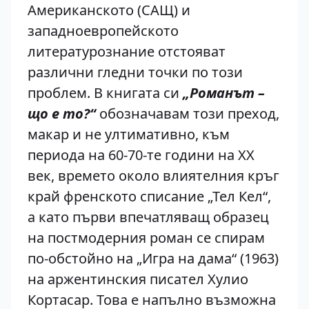
Американското (САЩ) и
западноевропейското
литературознание отстояват
различни гледни точки по този
проблем. В книгата си
„Романът –
що е то?“
обозначавам този преход,
макар и не ултимативно, към
периода на 60-70-те години на XX
век, времето около влиятелния кръг
край френското списание „Тел Кел“,
а като първи впечатляващ образец
на постмодерния роман се спирам
по-обстойно на „Игра на дама“ (1963)
на аржентинския писател Хулио
Кортасар. Това е напълно възможна