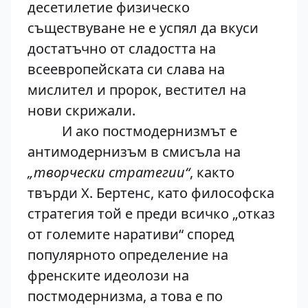
десетилетие физическо
съществуване не е успял да вкуси
достатъчно от сладостта на
всеевропейската си слава на
мислител и пророк, вестител на
нови скрижали.
И ако постмодернизмът е
антимодернизъм в смисъла на
„творчески стратегии“
, както
твърди X. Бертенс, като философска
стратегия той е преди всичко „отказ
от големите наративи“ според
популярното определение на
френските идеолози на
постмодернизма, а това е по