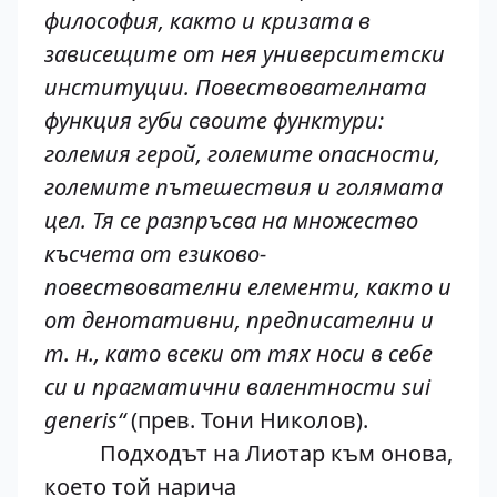
философия, както и кризата в
зависещите от нея университетски
институции. Повествователната
функция губи своите функтури:
големия герой, големите опасности,
големите пътешествия и голямата
цел. Тя се разпръсва на множество
късчета от езиково-
повествователни елементи, както и
от денотативни, предписателни и
т. н., като всеки от тях носи в себе
си и прагматични валентности sui
generis“
(прев. Тони Николов).
Подходът на Лиотар към онова,
което той нарича