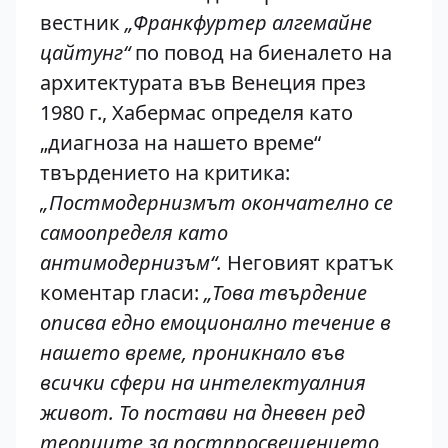
вестник
„Франкфуртер алгемайне
цайтунг“
по повод на биеналето на
архитектурата във Венеция през
1980 г., Хабермас определя като
„диагноза на нашето време“
твърдението на критика:
„Постмодернизмът окончателно се
самоопределя като
антимодернизъм“.
Неговият кратък
коментар гласи:
„Това твърдение
описва едно емоционално течение в
нашето време, проникнало във
всички сфери на интелектуалния
живот. То постави на дневен ред
теориите за постпросвещението,