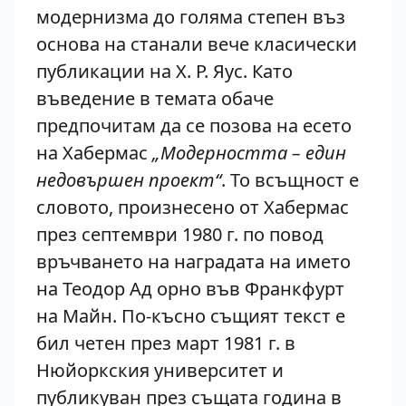
модернизма до голяма степен въз
основа на станали вече класически
публикации на X. Р. Яус. Като
въведение в темата обаче
предпочитам да се позова на есето
на Хабермас
„Модерността – един
недовършен проект“
. То всъщност е
словото, произнесено от Хабермас
през септември 1980 г. по повод
връчването на наградата на името
на Теодор Ад орно във Франкфурт
на Майн. По-късно същият текст е
бил четен през март 1981 г. в
Нюйоркския университет и
публикуван през същата година в