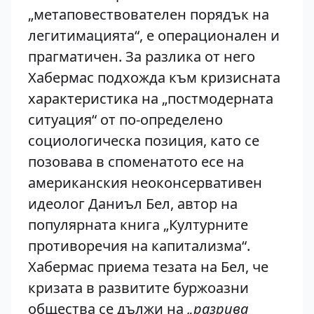
„метаповествователен порядък на
легитимацията“, е операционален и
прагматичен. За разлика от него
Хабермас подхожда към кризисната
характеристика на „постмодерната
ситуация“ от по-определено
социологическа позиция, като се
позовава в споменатото есе на
американския неоконсервативен
идеолог Даниъл Бел, автор на
популярната книга „Културните
противоречия на капитализма“.
Хабермас приема тезата на Бел, че
кризата в развитите буржоазни
общества се дължи на
„разрива