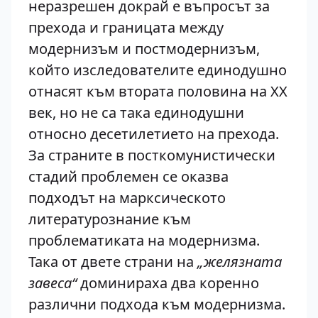
неразрешен докрай е въпросът за
прехода и границата между
модернизъм и постмодернизъм,
който изследователите единодушно
отнасят към втората половина на XX
век, но не са така единодушни
относно десетилетието на прехода.
За страните в посткомунистически
стадий проблемен се оказва
подходът на марксическото
литературознание към
проблематиката на модернизма.
Така от двете страни на
„желязната
завеса“
доминираха два коренно
различни подхода към модернизма.