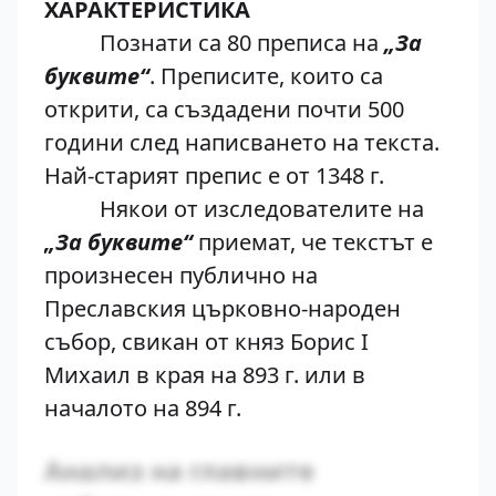
ХАРАКТЕРИСТИКА
Познати са 80 преписа на
„За
буквите“
. Преписите, които са
открити, са създадени почти 500
години след написването на текста.
Най-старият препис е от 1348 г.
Някои от изследователите на
„За буквите“
приемат, че текстът е
произнесен публично на
Преславския църковно-народен
събор, свикан от княз Борис I
Михаил в края на 893 г. или в
началото на 894 г.
Анализ на главните