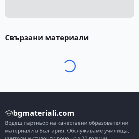
Свързани материали
bgmateriali.com
Водещ партньор на качествени образователни
материали в България. Обслужаваме училища,
учители и студенти вече над 20 години.