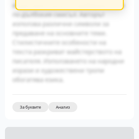
играе важна роля за разбирането на
по-дълбокия смисъл. Авторът
използва различни символи за
предаване на основните теми.
Стилистичните особености на
текста разкриват майстерството на
писателя. Използването на народни
изрази и художествени тропи
обогатява езика.
За буквите
Анализ