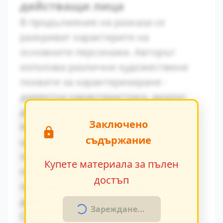
действащи лица
В продължение на разказа се
разкриват характерите на
основните персонажи. Авторът
използва различни художествени
похвати за характеризиране -
директна характеристика, диалог,
действия и вътрешен монолог.
Заключено
Конфликтът между традиционните
съдържание
ценности и модерните идеи се
проявява ярко в поведението на
Купете материала за пълен
персонажите. Това
достъп
противопоставяне създава
драматично напрежение.
Зареждане...
Символиката в произведението