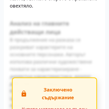
овехтяло.
Анализ на главните
действащи лица
В продължение на разказа се
разкриват характерите на
основните персонажи. Авторът
използва различни художествени
похвати за характеризиране -
директна характеристика, диалог,
действия и вътрешен монолог.
Заключено
Конфликтът между традиционните
съдържание
ценности и модерните идеи се
проявява ярко в поведението на