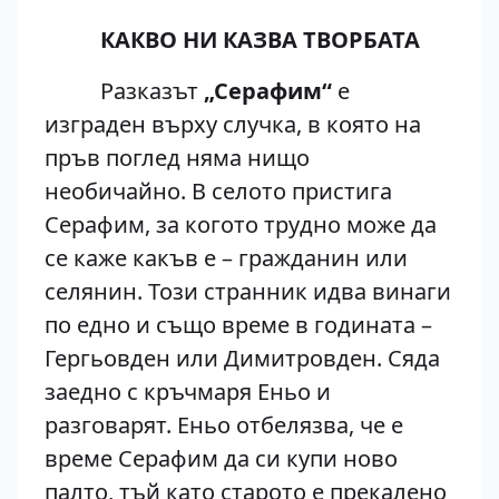
КАКВО НИ КАЗВА ТВОРБАТА
Разказът
„Серафим“
е
изграден върху случка, в която на
пръв поглед няма нищо
необичайно. В селото пристига
Серафим, за когото трудно може да
се каже какъв е – гражданин или
селянин. Този странник идва винаги
по едно и също време в годината –
Гергьовден или Димитровден. Сяда
заедно с кръчмаря Еньо и
разговарят. Еньо отбелязва, че е
време Серафим да си купи ново
палто, тъй като старото е прекалено