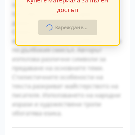
Купете материала за пълен
персонажите. Това
достъп
противопоставяне създава
драматично напрежение.
Зареждане...
Символиката в произведението
играе важна роля за разбирането на
по-дълбокия смисъл. Авторът
използва различни символи за
предаване на основните теми.
Стилистичните особености на
текста разкриват майстерството на
писателя. Използването на народни
изрази и художествени тропи
обогатява езика.