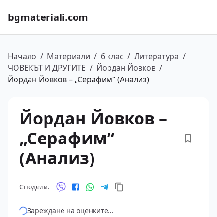
bgmateriali.com
Начало
/
Материали
/
6 клас
/
Литература
/
ЧОВЕКЪТ И ДРУГИТЕ
/
Йордан Йовков
/
Йордан Йовков – „Серафим“ (Анализ)
Йордан Йовков –
„Серафим“
(Анализ)
Сподели:
Зареждане на оценките…