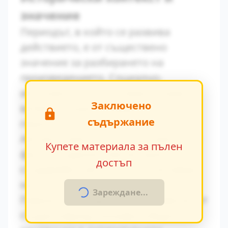
значение
Периодът, в който се развива
действието, е от съществено
значение за разбирането на
произведението. Социално-
икономическите условия оказват
Заключено
влияние върху поведението на
съдържание
героите.
Авторът умело вплита исторически
Купете материала за пълен
факти в художествения разказ,
достъп
създавайки автентична атмосфера
на епохата.
Зареждане...
Паралелите с други произведения от
същия период показват общите