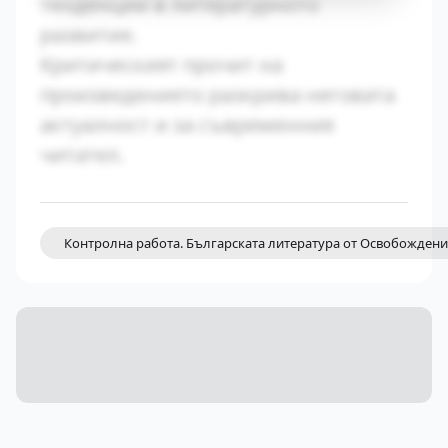
тенденции в литературното
развитие.
Критическият прочит на
произведението разкрива неговата
актуалност и за съвременния
читател.
Контролна работа. Българската литература от Освобождениет