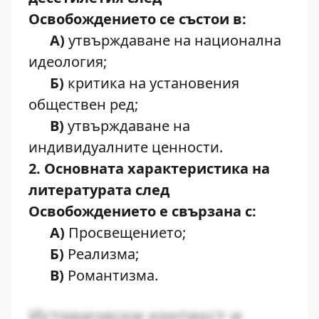
Освобождението се състои в:
A)
утвърждаване на национална
идеология;
Б)
критика на установения
обществен ред;
B)
утвърждаване на
индивидуалните ценности.
2. Основната характеристика на
литературата след
Освобождението е свързана с:
A)
Просвещението;
Б)
Реализма;
B)
Романтизма.
Исторически контекст и