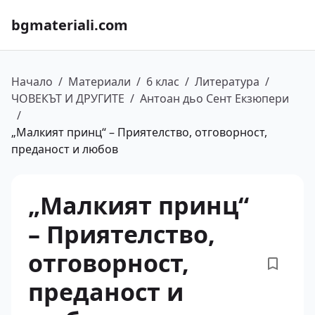
bgmateriali.com
Начало
/
Материали
/
6 клас
/
Литература
/
ЧОВЕКЪТ И ДРУГИТЕ
/
Антоан дьо Сент Екзюпери
/
„Малкият принц“ – Приятелство, отговорност,
преданост и любов
„Малкият принц“
– Приятелство,
отговорност,
преданост и