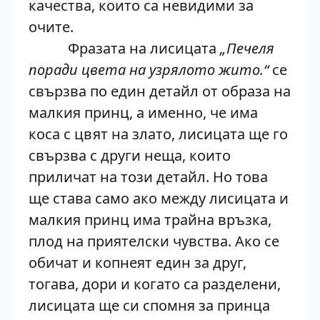
качества, които са невидими за
очите.
Фразата на лисицата
„Печеля
поради цвета на узрялото жито.“
се
свързва по един детайл от образа на
малкия принц, а именно, че има
коса с цвят на злато, лисицата ще го
свързва с други неща, които
приличат на този детайл. Но това
ще става само ако между лисицата и
малкия принц има трайна връзка,
плод на приятелски чувства. Ако се
обичат и копнеят един за друг,
тогава, дори и когато са разделени,
лисицата ще си спомня за принца