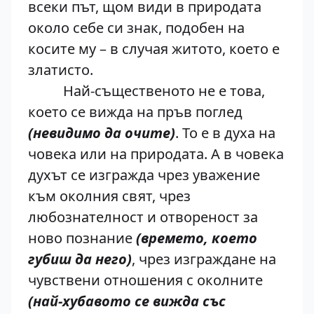
всеки път, щом види в природата
около себе си знак, подобен на
косите му – в случая житото, което е
златисто.
Най-същественото не е това,
което се вижда на пръв поглед
(невидимо да очите)
. То е в духа на
човека или на природата. А в човека
духът се изгражда чрез уважение
към околния свят, чрез
любознателност и отвореност за
ново познание
(времето, което
губиш да него)
, чрез изграждане на
чувствени отношения с околните
(най-хубавото се вижда със