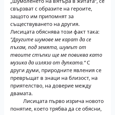
„шумоленето на вятъра в житата“, се
свързват с образите на героите,
защото им припомнят за
съществуването на другия.
Лисицата обяснява този факт така:
"Другите шумове ме карат да се
пъхам, под земята, шумът от
твоите стъпки ще ме повиква като
музика да изляза от дупката.“
С
други думи, природните явления се
превръщат в знаци на близост, на
приятелство, на доверие между
двамата.
Лисицата първо изрича новото
понятие, което трябва да се обясни,