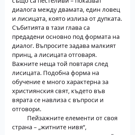
също са пестеливи – показват
диалога между двамата, един ловец
и лисицата, която излиза от дупката.
Събитията в тази глава са
предадени основно под формата на
диалог. Въпросите задава малкият
принц, а лисицата отговаря.
Важните неща той повтаря след
лисицата. Подобна форма на
обучение е много характерна за
християнския свят, където във
вярата се навлиза с въпроси и
отговори.
Пейзажните елементи от своя
страна – „житните нивя“,