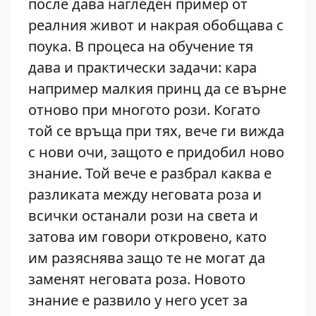
после дава нагледен пример от
реалния живот и накрая обобщава с
поука. В процеса на обучение тя
дава и практически задачи: кара
например малкия принц да се върне
отново при многото рози. Когато
той се връща при тях, вече ги вижда
с нови очи, защото е придобил ново
знание. Той вече е разбрал каква е
разликата между неговата роза и
всички останали рози на света и
затова им говори откровено, като
им разяснява защо те не могат да
заменят неговата роза. Новото
знание е развило у него усет за