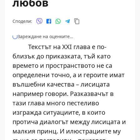
любов
Сподели:
Зареждане на оценките…
Текстът на XXI глава е по-
близък до приказката, тъй като
времето и пространството не са
определени точно, а и героите имат
вълшебни качества – лисицата
например говори. Разказвачът в
тази глава много пестеливо
изгражда ситуациите, в които
протича диалогът между лисицата и
малкия принц. И илюстрациите му