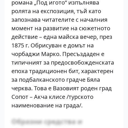
романа „Под игото“ изпълнява
ролята на експозиция, тъй като
запознава читателите с началния
момент на развитие на сюжетното
действие – една майска вечер, през
1875 г. Обрисуван е домът на
чорбаджи Марко. Пресъздаден е
типичният за предосвобожденската
епоха традиционен бит, характерен
за подбалканското градче Бяла
черква. Това е Вазовият роден град
Сопот – Акча клисе /турското
наименование на града/.
Образни средства и