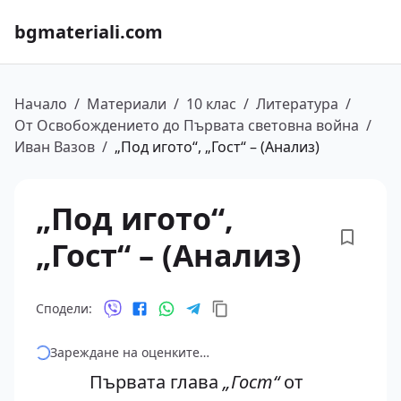
bgmateriali.com
Начало
/
Материали
/
10 клас
/
Литература
/
От Освобождението до Първата световна война
/
Иван Вазов
/
„Под игото“, „Гост“ – (Анализ)
„Под игото“,
„Гост“ – (Анализ)
Сподели:
Зареждане на оценките…
Първата глава
„Гост“
от