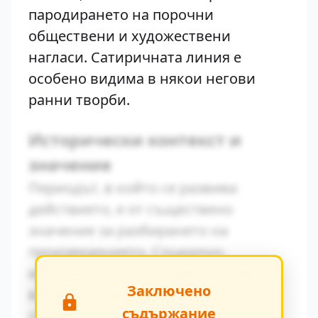
пародирането на порочни
обществени и художествени
нагласи. Сатиричната линия е
особено видима в някои негови
ранни творби.
Исторически контекст и
значение
Периодът, в който се развива
действието, е от съществено
значение за разбирането на
произведението. Социално-
икономическите условия оказват
Заключено
влияние върху поведението на
съдържание
героите.