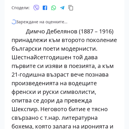
Сподели:
Зареждане на оценките…
Димчо Дебелянов (1887 – 1916)
принадлежи към второто поколение
български поети модернисти.
Шестнайсетгодишен той дава
първите си изяви в поезията, а към
21-годишна възраст вече познава
произведенията на водещите
френски и руски символисти,
опитва се дори да превежда
Шекспир. Неговото битие е тясно
свързано с т.нар. литературна
бохема, която залага на иронията и