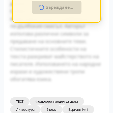
драматично напрежение.
Зареждане...
Символиката в произведението
играе важна роля за разбирането на
по-дълбокия смисъл. Авторът
използва различни символи за
предаване на основните теми.
Стилистичните особености на
текста разкриват майстерството на
писателя. Използването на народни
изрази и художествени тропи
обогатява езика.
ТЕСТ
Фолклорен модел за света
Литература
5 клас
Вариант № 1