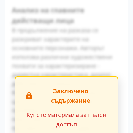
Анализ на главните
действащи лица
В продължение на разказа се
разкриват характерите на
основните персонажи. Авторът
използва различни художествени
похвати за характеризиране -
директна характеристика, диалог,
действия и вътрешен монолог.
Заключено
Конфликтът между традиционните
съдържание
ценности и модерните идеи се
проявява ярко в поведението на
Купете материала за пълен
персонажите. Това
достъп
противопоставяне създава