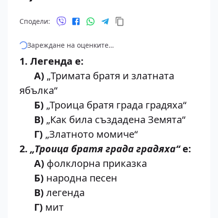
Сподели:
Зареждане на оценките…
1. Легенда е:
A)
„Тримата братя и златната
ябълка“
Б)
„Троица братя града градяха“
B)
„Как била създадена Земята“
Г)
„Златното момиче“
2.
„Троица братя града градяха“
е:
A)
фолклорна приказка
Б)
народна песен
B)
легенда
Г)
мит