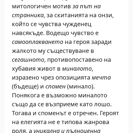
митологичен мотив
за път на
странника
, за скитанията на онзи,
който се чувства чужденец
навсякъде. Водещо чувство е
самооплакването
на героя заради
жалкото му съществуване в
сегашното
, противопоставено на
хубавия живот в
миналото
,
изразено чрез опозицията
мечта
(бъдеще) и
спомен
(минало).
Понякога е възможно миналото
също да се възприеме като лошо.
Тогава и споменът е отречен. Героят
на елегията не е типова жанрова
роля, а
уникална и пълноценна