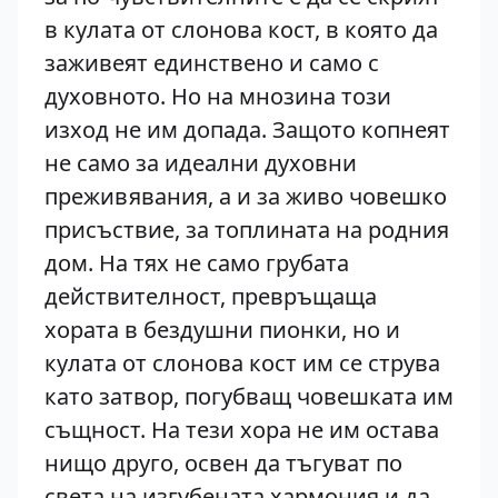
в кулата от слонова кост, в която да
заживеят единствено и само с
духовното. Но на мнозина този
изход не им допада. Защото копнеят
не само за идеални духовни
преживявания, а и за живо човешко
присъствие, за топлината на родния
дом. На тях не само грубата
действителност, превръщаща
хората в бездушни пионки, но и
кулата от слонова кост им се струва
като затвор, погубващ човешката им
същност. На тези хора не им остава
нищо друго, освен да тъгуват по
света на изгубената хармония и да