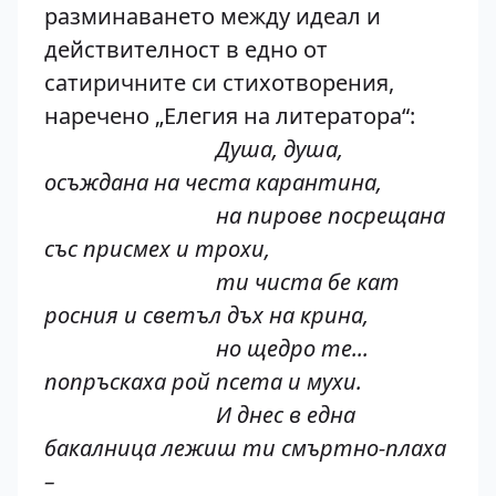
разминаването между идеал и
действителност в едно от
сатиричните си стихотворения,
наречено „Елегия на литератора“:
Душа, душа,
осъждана на честа карантина,
на пирове посрещана
със присмех и трохи,
ти чиста бе кат
росния и светъл дъх на крина,
но щедро те...
попръскаха рой псета и мухи.
И днес в една
бакалница лежиш ти смъртно-плаха
–