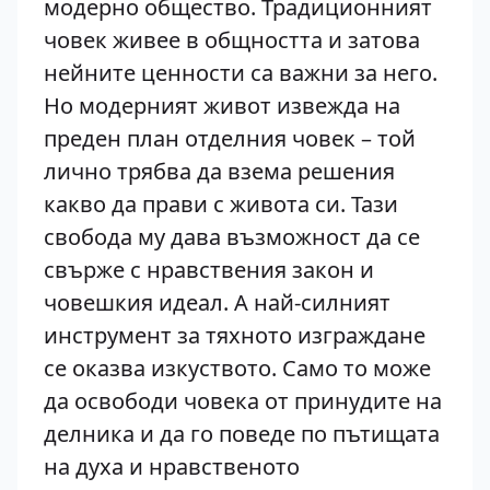
модерно общество. Традиционният
човек живее в общността и затова
нейните ценности са важни за него.
Но модерният живот извежда на
преден план отделния човек – той
лично трябва да взема решения
какво да прави с живота си. Тази
свобода му дава възможност да се
свърже с нравствения закон и
човешкия идеал. А най-силният
инструмент за тяхното изграждане
се оказва изкуството. Само то може
да освободи човека от принудите на
делника и да го поведе по пътищата
на духа и нравственото