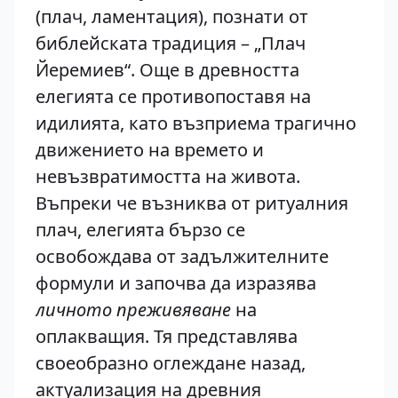
(плач, ламентация), познати от
библейската традиция – „Плач
Йеремиев“. Още в древността
елегията се противопоставя на
идилията, като възприема трагично
движението на времето и
невъзвратимостта на живота.
Въпреки че възниква от ритуалния
плач, елегията бързо се
освобождава от задължителните
формули и започва да изразява
личното преживяване
на
оплакващия. Тя представлява
своеобразно оглеждане назад,
актуализация на древния