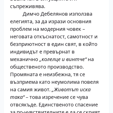
съпреживява.
Димчо Дебелянов използва
елегията, за да изрази основния
проблем на модерния човек –
неговата откъснатост, самотност и
безприютност в един свят, в който
индивидът е превърнат в
механично
„колелце и винтче“
на
общественото производство.
Промяната е неизбежна, тя се
възприема като неумолима повеля
на самия живот.
„Животът иска
така“
– това изречение се чува
отвсякъде. Единственото спасение
за по-чувствителните е да се скрият