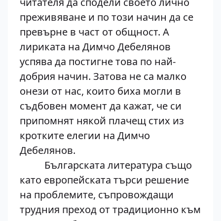
читателя да сподели своето лично
преживяване и по този начин да се
превърне в част от общност. А
лириката на Димчо Дебелянов
успява да постигне това по най-
добрия начин. Затова не са малко
онези от нас, които биха могли в
съдбовен момент да кажат, че си
припомнят някой плачещ стих из
кротките елегии на Димчо
Дебелянов.
Българската литература също
като европейската търси решение
на проблемите, съпровождащи
трудния преход от традиционно към