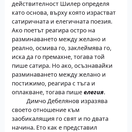
действителност Шилер определя
като основа, върху която израстват
сатиричната и елегичната поезия.
Ако поетът реагира остро на
разминаването между желано и
реално, осмива го, заклеймява го,
иска да го премахне, тогава той
пише сатира. Но ако, осъзнавайки
разминаването между желано и
постижимо, реагира с тъга и
оплакване, тогава пише
елегия
.
Димчо Дебелянов изразява
своето отношение към
заобикалящия го свят и по двата
начина. Ето как е представил