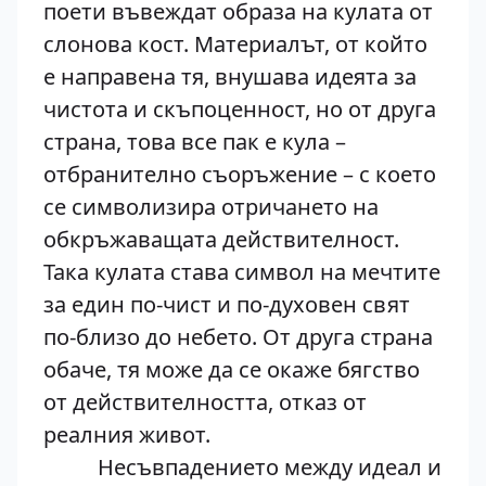
поети въвеждат образа на кулата от
слонова кост. Материалът, от който
е направена тя, внушава идеята за
чистота и скъпоценност, но от друга
страна, това все пак е кула –
отбранително съоръжение – с което
се символизира отричането на
обкръжаващата действителност.
Така кулата става символ на мечтите
за един по-чист и по-духовен свят
по-близо до небето. От друга страна
обаче, тя може да се окаже бягство
от действителността, отказ от
реалния живот.
Несъвпадението между идеал и