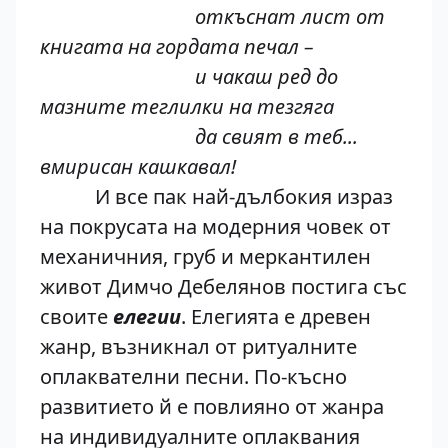
откъснат лист от
книгата на гордата печал –
и чакаш ред до
мазните теглилки на тезгяга
да свият в теб...
вмирисан кашкавал!
И все пак най-дълбокия израз
на покрусата на модерния човек от
механичния, груб и меркантилен
живот Димчо Дебелянов постига със
своите
елегии
. Елегията е древен
жанр, възникнал от ритуалните
оплаквателни песни. По-късно
развитието й е повлияно от жанра
на индивидуалните оплаквания