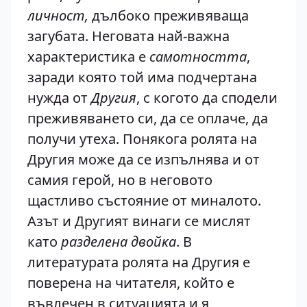
личност,
дълбоко преживяваща
загубата. Неговата най-важна
характеристика е
самотността
,
заради която той има подчертана
нужда от
Другия
, с когото да сподели
преживяването си, да се оплаче, да
получи утеха. Понякога ролята на
Другия може да се изпълнява и от
самия герой, но в неговото
щастливо състояние от миналото.
Азът и Другият винаги се мислят
като
разделена двойка
. В
литературата ролята на Другия е
поверена на читателя, който е
въвлечен в ситуацията и я