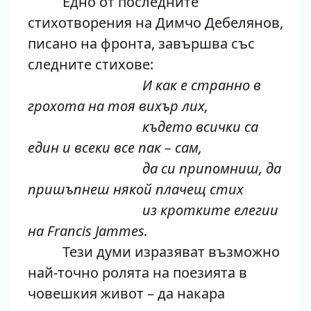
Едно от последните
стихотворения на Димчо Дебелянов,
писано на фронта, завършва със
следните стихове:
И как е странно в
грохота на тоя вихър лих,
където всички са
един и всеки все пак – сам,
да си припомниш, да
пришъпнеш някой плачещ стих
из кротките елегии
на Francis Jammes.
Тези думи изразяват възможно
най-точно ролята на поезията в
човешкия живот – да накара