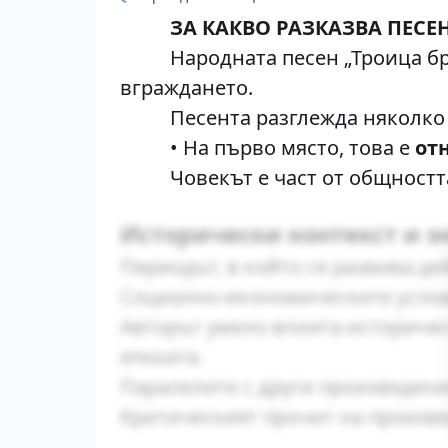
ЗА КАКВО РАЗКАЗВА ПЕСЕ
Народната песен „Троица братя
вграждането.
Песента разглежда няколко м
• На първо място, това е
от
Човекът е част от общността и
Исторически контекст и з
Периодът, в който се развива де
Социално-икономическите услов
Авторът умело вплита историчес
епохата.
Паралелите с други произведени
Критическият прочит на произве