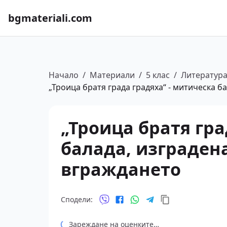
bgmateriali.com
Начало
/
Материали
/
5 клас
/
Литератур
„Троица братя града градяха“ - митическа б
„Троица братя гра
балада, изграден
вграждането
Сподели:
Зареждане на оценките…