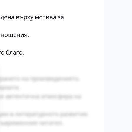
дена върху мотива за
тношения.
о благо.
ирането на произведението.
ероите.
ки автентична атмосфера на
ии в литературното развитие.
съвременния читател.