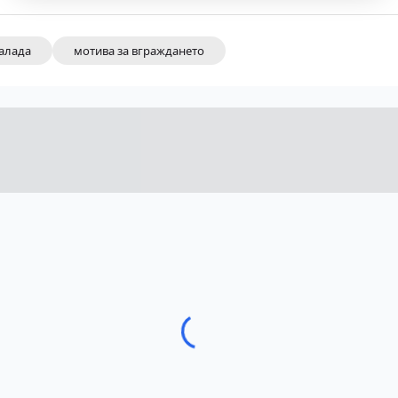
алада
мотива за вграждането