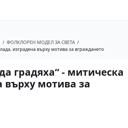
а
/
ФОЛКЛОРЕН МОДЕЛ ЗА СВЕТА
/
алада, изградена върху мотива за вграждането
да градяха“ - митическа
а върху мотива за