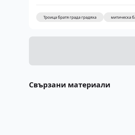
Троица братя града градяха
митическа б
Свързани материали