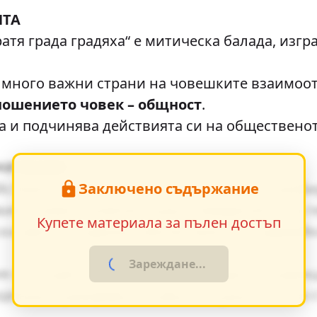
НТА
 града градяха“ е митическа балада, изгра
ного важни страни на човешките взаимоо
ношението човек – общност
.
 подчинява действията си на общественот
начение
Заключено съдържание
йствието, е от съществено значение за разб
ия оказват влияние върху поведението на г
Купете материала за пълен достъп
ки факти в художествения разказ, създавай
Зареждане...
я от същия период показват общите тенденц
дението разкрива неговата актуалност и за 