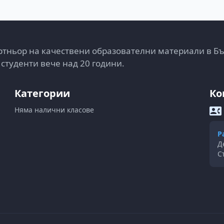
тньор на качествени образователни материали в Б
 студенти вече над 20 години.
Категории
Ко
Няма налични класове
Р
Д
С