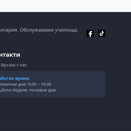
ългария. Обслужаваме училища,
нтакти
Връзка с нас
аботно време:
елнични дни: 9:00 – 18:00
ъбота-Неделя: почивни дни