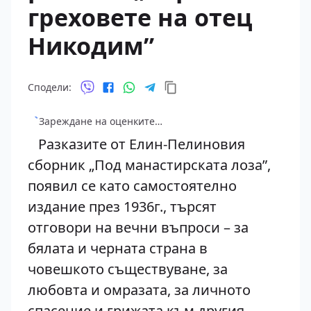
греховете на отец
Никодим”
Сподели:
Зареждане на оценките…
Разказите от Елин-Пелиновия
сборник „Под манастирската лоза”,
появил се като самостоятелно
издание през 1936г., търсят
отговори на вечни въпроси – за
бялата и черната страна в
човешкото съществуване, за
любовта и омразата, за личното
спасение и грижата към другия.