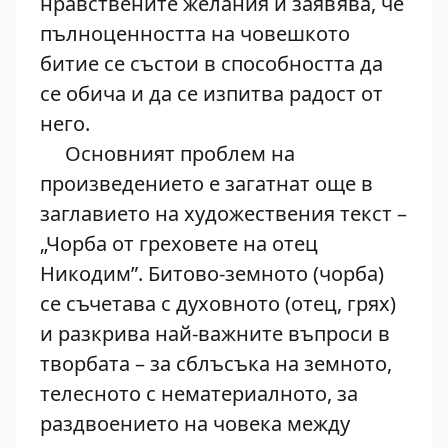
нравствените желания и заявява, че
пълноценността на човешкото
битие се състои в способността да
се обича и да се изпитва радост от
него.
Основният проблем на
произведението е загатнат още в
заглавието на художествения текст –
„Чорба от греховете на отец
Никодим”. Битово-земното (чорба)
се съчетава с духовното (отец, грях)
и разкрива най-важните въпроси в
творбата – за сблъсъка на земното,
телесното с нематериалното, за
раздвоението на човека между