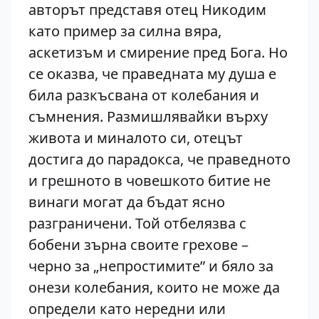
авторът представя отец Никодим
като пример за силна вяра,
аскетизъм и смирение пред Бога. Но
се оказва, че праведната му душа е
била разкъсвана от колебания и
съмнения. Размишлявайки върху
живота и миналото си, отецът
достига до парадокса, че праведното
и грешното в човешкото битие не
винаги могат да бъдат ясно
разграничени. Той отбелязва с
бобени зърна своите грехове –
черно за „непростимите” и бяло за
онези колебания, които не може да
определи като нередни или