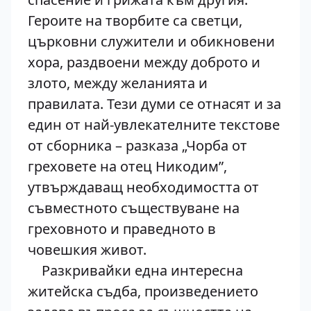
Героите на творбите са светци,
църковни служители и обикновени
хора, раздвоени между доброто и
злото, между желанията и
правилата. Тези думи се отнасят и за
един от най-увлекателните текстове
от сборника – разказа „Чорба от
греховете на отец Никодим”,
утвърждаващ необходимостта от
съвместното съществуване на
греховното и праведното в
човешкия живот.
Разкривайки една интересна
житейска съдба, произведението