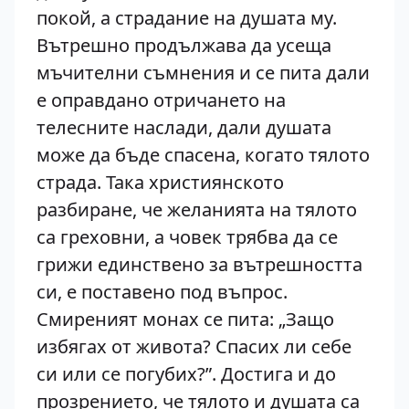
покой, а страдание на душата му.
Вътрешно продължава да усеща
мъчителни съмнения и се пита дали
е оправдано отричането на
телесните наслади, дали душата
може да бъде спасена, когато тялото
страда. Така християнското
разбиране, че желанията на тялото
са греховни, а човек трябва да се
грижи единствено за вътрешността
си, е поставено под въпрос.
Смиреният монах се пита: „Защо
избягах от живота? Спасих ли себе
си или се погубих?”. Достига и до
прозрението, че тялото и душата са