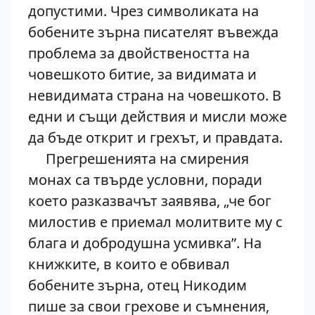
допустими. Чрез символиката на
бобените зърна писателят въвежда
проблема за двойствеността на
човешкото битие, за видимата и
невидимата страна на човешкото. В
едни и същи действия и мисли може
да бъде открит и грехът, и правдата.
Прегрешенията на смирения
монах са твърде условни, поради
което разказвачът заявява, „че бог
милостив е приемал молитвите му с
блага и добродушна усмивка”. На
книжките, в които е обвивал
бобените зърна, отец Никодим
пише за свои грехове и съмнения,