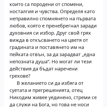
които са породени от спомени,
носталгия и чувства. Определя като
неправилно спомнянето на първата
любов, която е пренебрегнал заради
духовния си избор. Друг свой грях
вижда в откъсването на цветя от
градината и поставянето им на
пейката отвън, за да зарадват „една
непозната душа”. Но могат ли тези
действия да бъдат наречени
грехове?
В желанието си да избяга от
суетата и прегрешенията, отец
Никодим живее уединено, стреми се
да служи на Бога, но това не носи