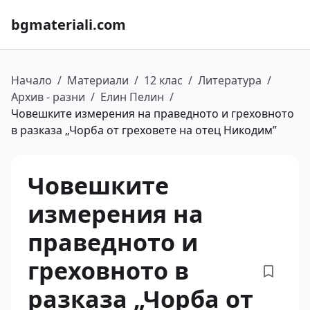
bgmateriali.com
Начало
/
Материали
/
12 клас
/
Литература
/
Архив - разни
/
Елин Пелин
/
Човешките измерения на праведното и греховното
в разказа „Чорба от греховете на отец Никодим”
Човешките
измерения на
праведното и
греховното в
разказа „Чорба от