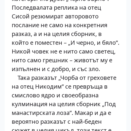
Последвалата реплика на отец
Сисой резюмират авторовото
послание не само на конкретния
разказ, а и на целия сборник, в
който е поместен – „И черно, и бяло”.
Никой човек не е нито само светец,
нито само грешник – животът му е
изпълнен и с добро, и със зло.
Така разказът „Чорба от греховете
на отец Никодим” се превръща в
смислово ядро и своеобразна
кулминация на целия сборник „Под
манастирската лоза”. Макар и да е
вероятно разказът с най-беден
сюжет в целия цикъл, този текст е