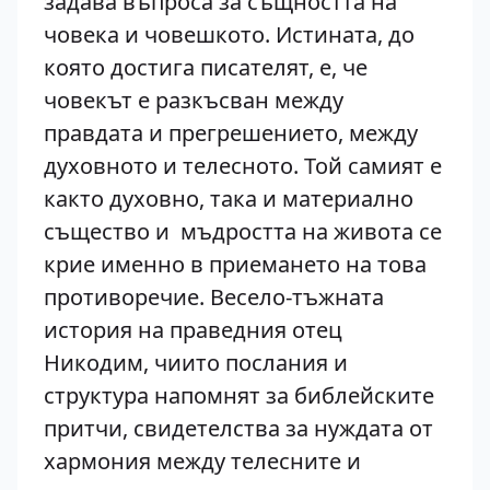
задава въпроса за същността на
човека и човешкото. Истината, до
която достига писателят, е, че
човекът е разкъсван между
правдата и прегрешението, между
духовното и телесното. Той самият е
както духовно, така и материално
същество и мъдростта на живота се
крие именно в приемането на това
противоречие. Весело-тъжната
история на праведния отец
Никодим, чиито послания и
структура напомнят за библейските
притчи, свидетелства за нуждата от
хармония между телесните и