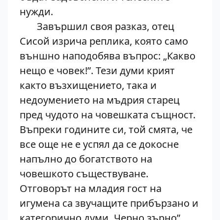
нужди.
Завършил своя разказ, отец
Сисой изрича реплика, която само
външно наподобява въпрос: „Какво
нещо е човек!”. Тези думи крият
както възхищението, така и
недоумението на мъдрия старец
пред чудото на човешката същност.
Въпреки годините си, той смята, че
все още не е успял да се докосне
напълно до богатството на
човешкото съществуване.
Отговорът на младия гост на
игумена са звучащите прибързано и
категорично думи „Черно зърно”.