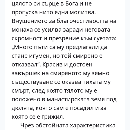
цялото си сърце в Бога и не
пропуска нито една молитва.
Внушението за благочестивостта на
монаха се усилва заради неговата
скромност и презрение към суетата:
„Много пъти са му предлагали да
стане игумен, но той смирено е
отказвал”. Красив и достоен
завършек на смиреното му земно
съществуване се оказва тихата му
смърт, след която тялото му е
положено в манастирската земя под
дюлята, която сам е посадил и за
която се е грижил.
Чрез обстойната характеристика