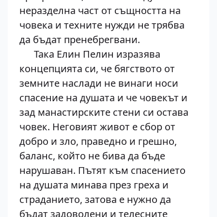
неразделна част от същността на
човека и техните нужди не трябва
да бъдат пренебрегвани.
Така Елин Пелин изразява
концепцията си, че бягството от
земните наслади не винаги носи
спасение на душата и че човекът и
зад манастирските стени си остава
човек. Неговият живот е сбор от
добро и зло, праведно и грешно,
баланс, който не бива да бъде
нарушаван. Пътят към спасението
на душата минава през греха и
страданието, затова е нужно да
бъдат задоволени и телесните