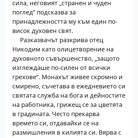
сила, неговият „странен и чуден
поглед” подсказва за
принадлежността му към един по-
висок духовен свят.
Разказвачът разкрива отец
Никодим като олицетворение на
духовното съвършенство, „защото
изглеждаше по-силен от всички
грехове”. Монахът живее скромно и
смирено, съчетава в ежедневието си
святата служба на бога и дейностите
на работника, грижещ се за цветята
в градината. Често прекарва
времето си, отдавайки се на
размишления в килията си. Вярва с