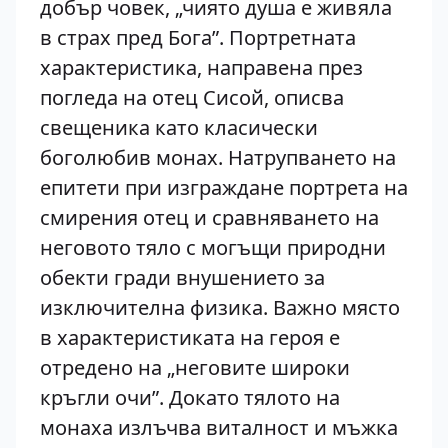
добър човек, „чиято душа е живяла
в страх пред Бога”. Портретната
характеристика, направена през
погледа на отец Сисой, описва
свещеника като класически
боголюбив монах. Натрупването на
епитети при изграждане портрета на
смирения отец и сравняването на
неговото тяло с могъщи природни
обекти гради внушението за
изключителна физика. Важно място
в характеристиката на героя е
отредено на „неговите широки
кръгли очи”. Докато тялото на
монаха излъчва виталност и мъжка