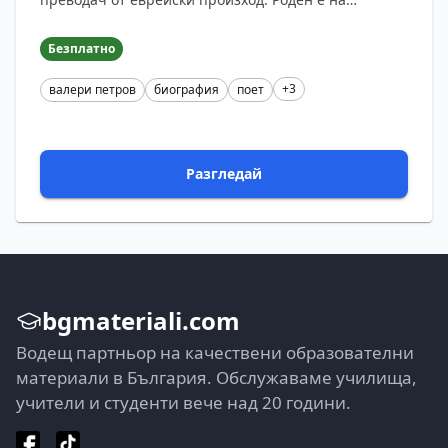
22.04.1920 г. в София. Баща му - д-р Нисим Меворах
е виден адвокат, ?...
Безплатно
+3
валери петров
биография
поет
Разгледай
bgmateriali.com
Водещ партньор на качествени образователни
материали в България. Обслужаваме училища,
учители и студенти вече над 20 години.