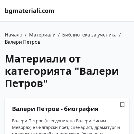
bgmateriali.com
Начало
/
Материали
/
Библиотека за ученика
/
Валери Петров
Материали от
категорията "
Валери
Петров
"
Валери Петров - биография
Валери Петров (псевдоним на Валери Нисим
Меворах) е български поет, сценарист, драматург и
преводач от еврейски произход. Роден е на