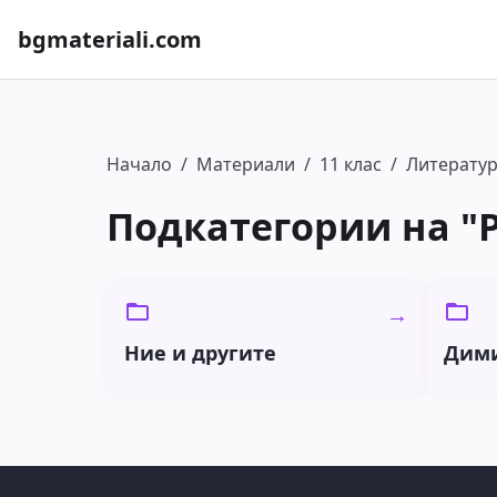
bgmateriali.com
Начало
/
Материали
/
11 клас
/
Литерату
Подкатегории на "
→
Ние и другите
Дими