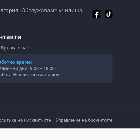
ългария. Обслужаваме училища,
нтакти
Връзка с нас
аботно време:
елнични дни: 9:00 – 18:00
ъбота-Неделя: почивни дни
олитика на бисквитките
Управление на бисквитките