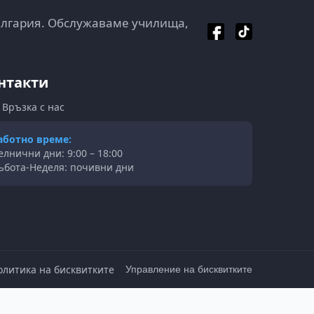
ългария. Обслужаваме училища,
нтакти
Връзка с нас
аботно време:
елнични дни: 9:00 – 18:00
ъбота-Неделя: почивни дни
олитика на бисквитките
Управление на бисквитките