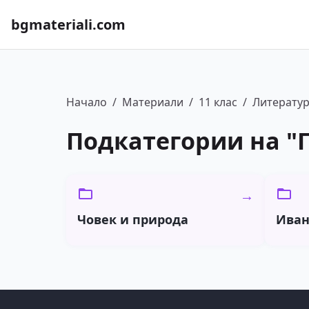
bgmateriali.com
Начало
/
Материали
/
11 клас
/
Литерату
Подкатегории на "
→
Човек и природа
Иван