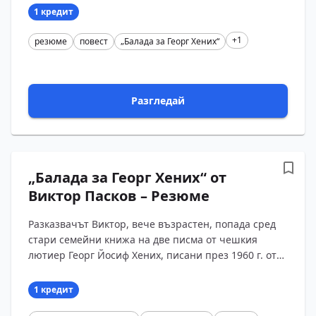
тях е п?...
1 кредит
+1
резюме
повест
„Балада за Георг Хених“
Разгледай
„Балада за Георг Хених“ от
Виктор Пасков – Резюме
Разказвачът Виктор, вече възрастен, попада сред
стари семейни книжа на две писма от чешкия
лютиер Георг Йосиф Хених, писани през 1960 г. от
старческия дом в Хайредин, и на кратко съобщение
за смъ?...
1 кредит