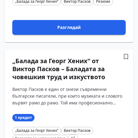
„Балада за Георг Хених“
Виктор Пасков
Резюме
Разгледай
„Балада за Георг Хених“ от
Виктор Пасков – Баладата за
човешкия труд и изкуството
Виктор Пасков е един от онези съвременни
български писатели, при които музиката и словото
вървят рамо до рамо. Той има професионално
музикално образование – завършва консерватория
в Лайпциг...
1 кредит
„Балада за Георг Хених“
Виктор Пасков
+1