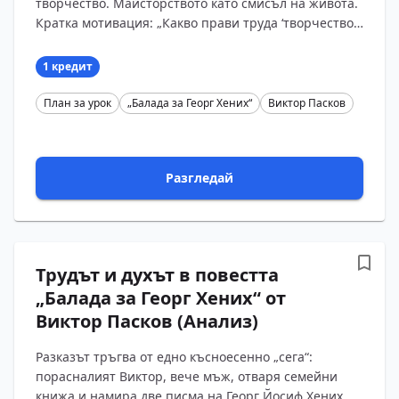
творчество. Майсторството като смисъл на живота.
Кратка мотивация: „Какво прави труда ‘творчество’
и кога една вещ е просто шкаф, а кога е дело??...
1 кредит
План за урок
„Балада за Георг Хених“
Виктор Пасков
Разгледай
Трудът и духът в повестта
„Балада за Георг Хених“ от
Виктор Пасков (Анализ)
Разказът тръгва от едно късноесенно „сега“:
порасналият Виктор, вече мъж, отваря семейни
книжа и намира две писма на Георг Йосиф Хених,