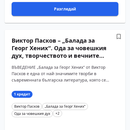
Разгледай
Виктор Пасков – „Балада за
Георг Хених“. Ода за човешкия
дух, творчеството и вечните
стойности
ВЪВЕДЕНИЕ „Балада за Георг Хених“ от Виктор
Пасков е една от най-значимите творби в
съвременната българска литература, която се
откроява със своята дълбока емоционалност и
хуманистично пос...
1 кредит
Виктор Пасков
„Балада за Георг Хених“
+2
Ода за човешкия дух