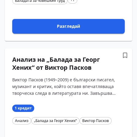
Баладата за човешкия труд
Разгледай
Анализ на „Балада за Георг
Хених“ от Виктор Пасков
Виктор Пасков (1949–2009) е български писател,
музикант и критик, който оставя впечатляваща
творческа следа в литературата ни. Завършва
Държавната музикална академия в София
(специалност „Оперн...
1 кредит
Анализ
„Балада за Георг Хених“
Виктор Пасков