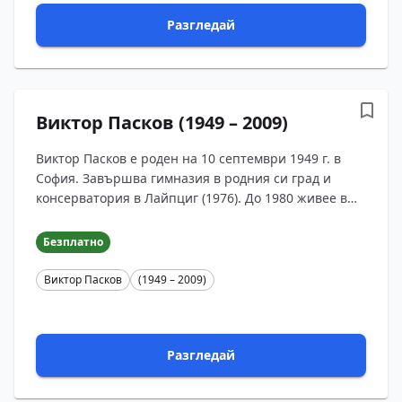
Разгледай
Виктор Пасков (1949 – 2009)
Виктор Пасков е роден на 10 септември 1949 г. в
София. Завършва гимназия в родния си град и
консерватория в Лайпциг (1976). До 1980 живее в
Германия, където работи като композитор, певец и
музикален кри...
Безплатно
Виктор Пасков
(1949 – 2009)
Разгледай