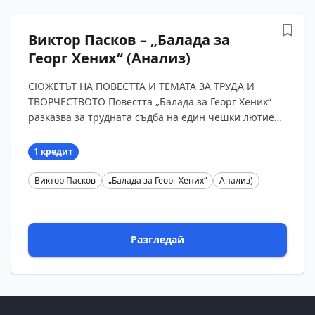
Виктор Пасков – „Балада за
Георг Хених“ (Анализ)
СЮЖЕТЪТ НА ПОВЕСТТА И ТЕМАТА ЗА ТРУДА И
ТВОРЧЕСТВОТО Повестта „Балада за Георг Хених“
разказва за трудната съдба на един чешки лютиер
в суровите години на установяване на тоталитарна
власт ...
1 кредит
Виктор Пасков
„Балада за Георг Хених“
Анализ)
Разгледай