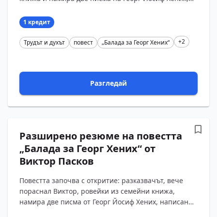
написани с химически молив върху ученически
листове. Д?...
1 кредит
+2
Трудът и духът
повест
„Балада за Георг Хених“
Разгледай
Разширено резюме на повестта
„Балада за Георг Хених“ от
Виктор Пасков
Повестта започва с откритие: разказвачът, вече
пораснал Виктор, ровейки из семейни книжа,
намира две писма от Георг Йосиф Хених, написани
с химически молив върху ученически листове. До