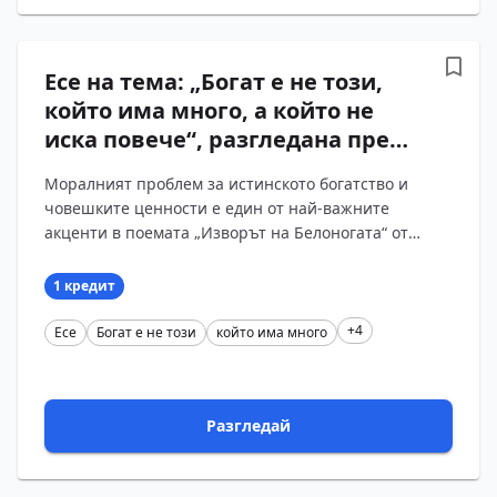
Есе на тема: „Богат е не този,
който има много, а който не
иска повече“, разгледана през
творбата „Изворът на
Моралният проблем за истинското богатство и
Белоногата“ от Петко
човешките ценности е един от най-важните
Славейков.
акценти в поемата „Изворът на Белоногата“ от
Петко Славейков. Творбата противопоставя два
свята – патр?...
1 кредит
+4
Есе
Богат е не този
който има много
Разгледай