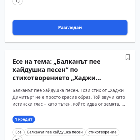
+3
Разгледай
Есе на тема: „Балканът пее
хайдушка песен“ по
стихотворението „Хаджи
Димитър“ на Христо Ботев
Балканът пее хайдушка песен. Този стих от „Хаджи
Димитър“ не е просто красив образ. Той звучи като
истински глас – като тътен, който идва от земята, но
стига до сърцето. Когато го чета, си пред?...
1 кредит
Есе
Балканът пее хайдушка песен
стихотворение
+2