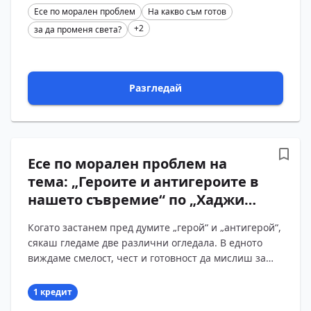
Есе по морален проблем
На какво съм готов
+2
за да променя света?
Разгледай
Есе по морален проблем на
тема: „Героите и антигероите в
нашето съвремие“ по „Хаджи
Димитър“, „Странник“ и „В
Когато застанем пред думите „герой“ и „антигерой“,
механата“ от Христо Ботев
сякаш гледаме две различни огледала. В едното
виждаме смелост, чест и готовност да мислиш за
другия. В другото – празни думи, удобни оправ?...
1 кредит