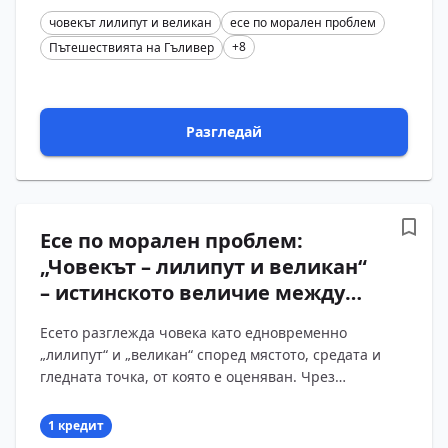
Суифт)
човекът лилипут и великан
есе по морален проблем
+8
Пътешествията на Гъливер
Разгледай
Есе по морален проблем:
„Човекът – лилипут и великан“
– истинското величие между
относителността на гледната
Есето разглежда човека като едновременно
точка и нравствената стойност
„лилипут“ и „великан“ според мястото, средата и
на постъпките
гледната точка, от която е оценяван. Чрез
(„Пътешествията на Гъливер“
преживяванията на Гъливер в Лилипутия се
от Джонатан Суифт)
разкрива относи?...
1 кредит