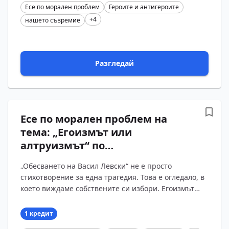
Есе по морален проблем
Героите и антигероите
+4
нашето съвремие
Разгледай
Есе по морален проблем на
тема: „Егоизмът или
алтруизмът“ по
стихотворението „Обесването
„Обесването на Васил Левски“ не е просто
на Васил Левски“ на Христо
стихотворение за една трагедия. Това е огледало, в
Ботев
което виждаме собствените си избори. Егоизмът
или алтруизмът – това не са чужди думи от
учебника, а...
1 кредит