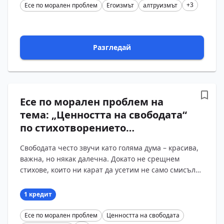
+3
Есе по морален проблем
Егоизмът
алтруизмът
Разгледай
Есе по морален проблем на
тема: „Ценността на свободата“
по стихотворението
„Обесването на Васил Левски“
Свободата често звучи като голяма дума – красива,
на Христо Ботев
важна, но някак далечна. Докато не срещнем
стихове, които ни карат да усетим не само смисъла
ѝ, а и цената ѝ. В „Обесването на Васил Левски“
Хр?...
1 кредит
Есе по морален проблем
Ценността на свободата