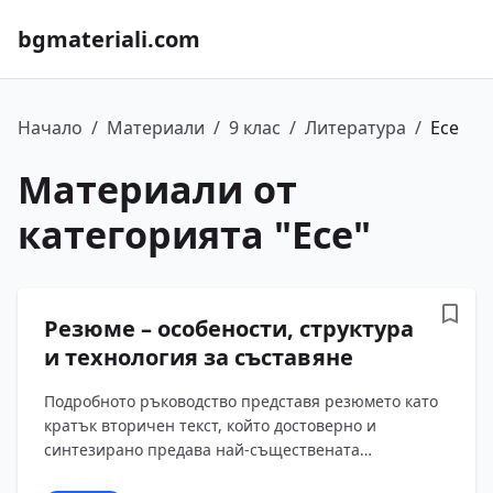
bgmateriali.com
Начало
/
Материали
/
9 клас
/
Литература
/
Есе
Материали от
категорията "
Есе
"
Резюме – особености, структура
и технология за съставяне
Подробното ръководство представя резюмето като
кратък вторичен текст, който достоверно и
синтезирано предава най-съществената
информация от оригинала. Разгледани са неговите