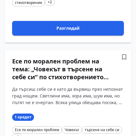
+2
стихотворение
Разгледай
Есе по морален проблем на
тема: „Човекът в търсене на
себе си“ по стихотворението
„Майце си“ на Христо Ботев
Да търсиш себе си е като да вървиш през непознат
град нощем. Светлини има, хора има, шум има, но
пътят не е очертан. Всяка улица обещава посока, а
ти не знаеш дали тя е „твоята“. В „Майце си“ Хри?...
1 кредит
Есе по морален проблем
Човекът
търсене на себе си