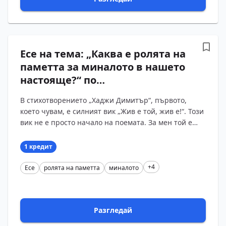
Есе на тема: „Каква е ролята на
паметта за миналото в нашето
настояще?“ по
стихотворението „Хаджи
В стихотворението „Хаджи Димитър“, първото,
Димитър“ на Христо Ботев
което чувам, е силният вик „Жив е той, жив е!“. Този
вик не е просто начало на поемата. За мен той е
начин да си кажем, че човекът, делото и смисълът
м?...
1 кредит
+4
Есе
ролята на паметта
миналото
Разгледай