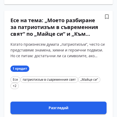
Есе на тема: „Моето разбиране
за патриотизъм в съвременния
свят“ по „Майце си“ и „Към
брата си“ на Христо Ботев
Когато произнесем думата „патриотизъм“, често си
представяме знамена, химни и героични подвизи.
Но се питам: достатъчни ли са символите, ако
останем без вътрешен смисъл? За мен
патриотизмът ?...
1 кредит
Есе
патриотизъм в съвременния свят
„Майце си“
+2
Разгледай