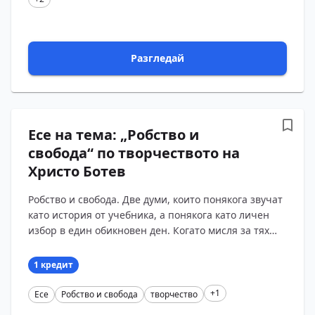
Разгледай
Есе на тема: „Робство и
свобода“ по творчеството на
Христо Ботев
Робство и свобода. Две думи, които понякога звучат
като история от учебника, а понякога като личен
избор в един обикновен ден. Когато мисля за тях
през творчеството на Христо Ботев, усещам, че т...
1 кредит
+1
Есе
Робство и свобода
творчество