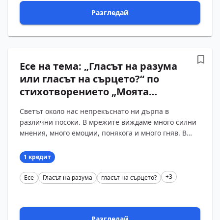
Разгледай
Есе на тема: „Гласът на разума
или гласът на сърцето?“ по
стихотворението „Моята
молитва“ на Христо Ботев
Светът около нас непрекъснато ни дърпа в
различни посоки. В мрежите виждаме много силни
мнения, много емоции, понякога и много гняв. В
същото време учителите и родителите ни напомнят
да мислим...
1 кредит
+3
Есе
Гласът на разума
гласът на сърцето?
Разгледай