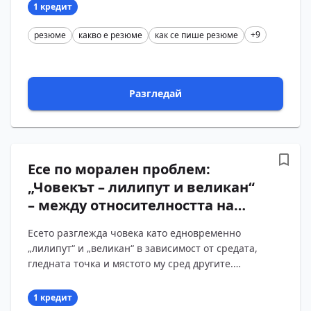
особености, п?...
1 кредит
+9
резюме
какво е резюме
как се пише резюме
Разгледай
Есе по морален проблем:
„Човекът – лилипут и великан“
– между относителността на
човешката значимост и
Есето разглежда човека като едновременно
истинското величие на духа
„лилипут“ и „великан“ в зависимост от средата,
(„Пътешествията на Гъливер“,
гледната точка и мястото му сред другите.
Част втора: „Пътуване до
Преживяванията на Гъливер в Бробдингнаг
Бробдингнаг“ от Джонатан
преобръщат предс?...
1 кредит