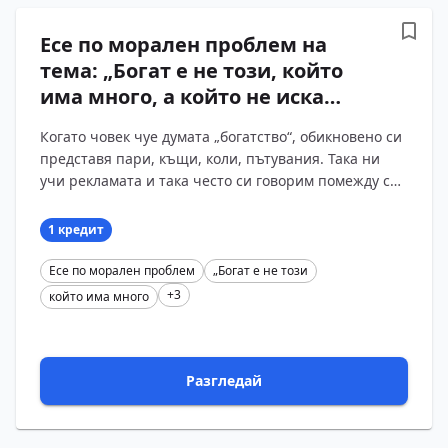
Есе по морален проблем на
тема: „Богат е не този, който
има много, а който не иска
повече.“ по „Изворът на
Когато човек чуе думата „богатство“, обикновено си
Белоногата“ на Петко
представя пари, къщи, коли, пътувания. Така ни
Славейков
учи рекламата и така често си говорим помежду си.
Но ако се заслушаме в тихия глас на сърцето, ?...
1 кредит
Есе по морален проблем
„Богат е не този
+3
който има много
Разгледай