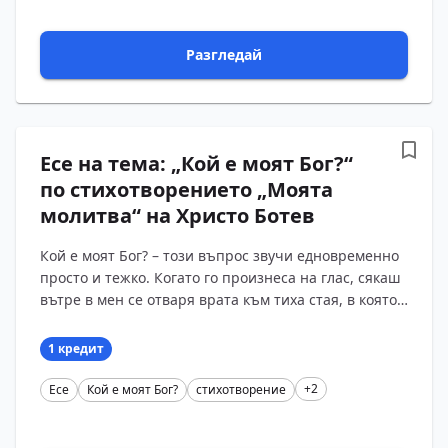
Разгледай
Есе на тема: „Кой е моят Бог?“
по стихотворението „Моята
молитва“ на Христо Ботев
Кой е моят Бог? – този въпрос звучи едновременно
просто и тежко. Когато го произнеса на глас, сякаш
вътре в мен се отваря врата към тиха стая, в която
стоят разумът и сърцето и ме гледат очакващ?...
1 кредит
+2
Есе
Кой е моят Бог?
стихотворение