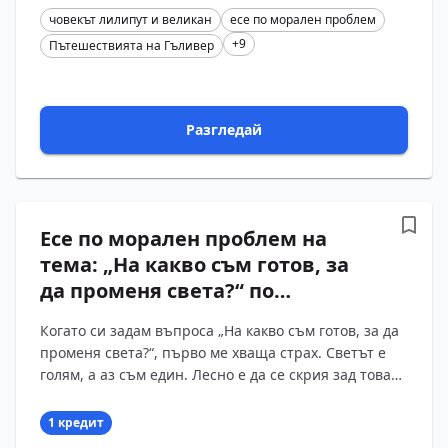
човекът лилипут и великан
есе по морален проблем
+9
Пътешествията на Гъливер
Разгледай
Есе по морален проблем на
тема: „На какво съм готов, за
да променя света?“ по
творчеството на Христо Ботев
Когато си задам въпроса „На какво съм готов, за да
променя света?“, първо ме хваща страх. Светът е
голям, а аз съм един. Лесно е да се скрия зад това
изречение и да кажа: „Не зависи от мен.“ После...
1 кредит