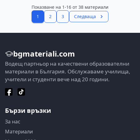
Показване на
1
-
16
от
38
материали
1
2
3
Следваща
bgmateriali.com
Водещ партньор на качествени образователни
материали в България. Обслужаваме училища,
учители и студенти вече над 20 години.
Бързи връзки
За нас
Материали