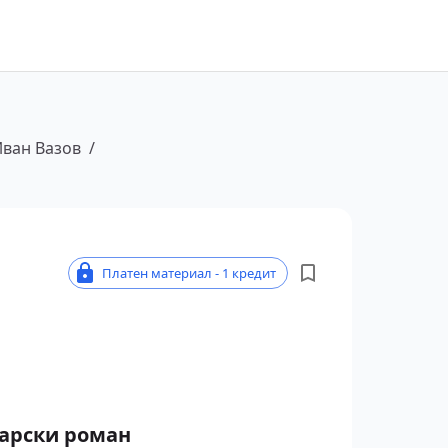
ван Вазов
/
Платен материал - 1 кредит
гарски роман