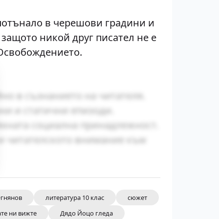
 потънало в черешови градини и
, защото никой друг писател не е
 Освобождението.
йно в съзнанието на читателя.
ни и статични епизоди.
яхната социална принадлежност.
ки читателското внимание към
Огнянов
литература 10 клас
сюжет
ате ни вижте
Дядо Йоцо гледа