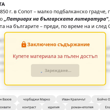
ТА
50 г. в Сопот – малко подбалканско градче,
го
„Патриарх на българската литература"
та на българите – преди, по време на и след
истика
Заключено съдържание
та създават ярки образи, които остават тра
изгражда чрез умелото редуване на динамич
Купете материала за пълен достъп
ивидуалните особености на персонажите и т
 ненатрапчиво в повествованието, насочвай
Зареждане...
н Вазов
чорбаджи Марко
Иван Краличът
Бойчо 
похвати
контраст
идилия
роман-епопея
Ел