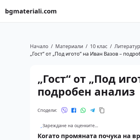
bgmateriali.com
Начало
/
Материали
/
10 клас
/
Литерату
„Гост“ от „Под игото“ на Иван Вазов – подр
„Гост“ от „Под иго
подробен анализ
Сподели:
Зареждане на оценките…
Когато промяната почука на в