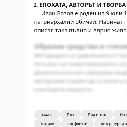
I. ЕПОХАТА, АВТОРЪТ И ТВОРБА
Иван Вазов е роден на 9 юли 18
патриархални обичаи. Наричат 
описал така пълно и вярно живо
Образни средства и стил
Метафорите и сравненията в текс
Ритъмът на повествованието се 
Диалогичната реч разкрива инд
Авторският коментар се вплита
ключовите моменти.
анализ
Гост
Под игото
Ива
мотиви
конфликти
литературни 