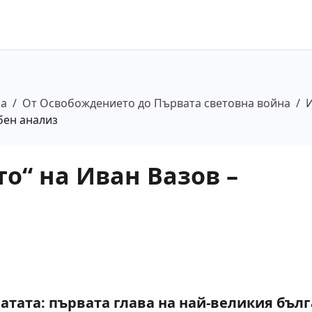
ра
/
От Освобождението до Първата световна война
/
И
обен анализ
то“ на Иван Вазов –
ратата: първата глава на най-великия бъл