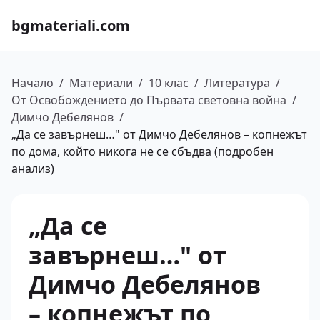
bgmateriali.com
Начало
/
Материали
/
10 клас
/
Литература
/
От Освобождението до Първата световна война
/
Димчо Дебелянов
/
„Да се завърнеш…" от Димчо Дебелянов – копнежът
по дома, който никога не се сбъдва (подробен
анализ)
„Да се
завърнеш…" от
Димчо Дебелянов
– копнежът по