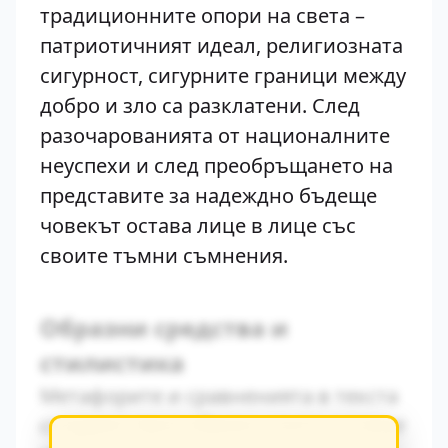
традиционните опори на света –
патриотичният идеал, религиозната
сигурност, сигурните граници между
добро и зло са разклатени. След
разочарованията от националните
неуспехи и след преобръщането на
представите за надеждно бъдеще
човекът остава лице в лице със
своите тъмни съмнения.
Образни средства и
стилистика
Метафорите и сравненията в текста
създават ярки образи, които остават