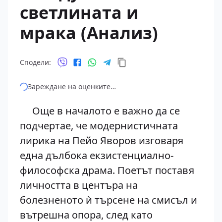
светлината и
мрака (Анализ)
Сподели:
Зареждане на оценките…
Още в началото е важно да се
подчертае, че модернистичната
лирика на Пейо Яворов изговаря
една дълбока екзистенциално-
философска драма. Поетът поставя
личността в центъра на
болезненото ѝ търсене на смисъл и
вътрешна опора, след като