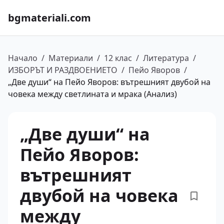
bgmateriali.com
Начало
/
Материали
/
12 клас
/
Литература
/
ИЗБОРЪТ И РАЗДВОЕНИЕТО
/
Пейо Яворов
/
„Две души“ на Пейо Яворов: вътрешният двубой на
човека между светлината и мрака (Анализ)
„Две души“ на
Пейо Яворов:
вътрешният
двубой на човека
между