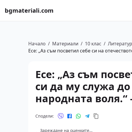
bgmateriali.com
Начало
/
Материали
/
10 клас
/
Литерату
Есе: „Аз съм посветил себе си на отечествот
Есе: „Аз съм посв
си да му служа до
народната воля.“ 
Сподели:
Зареждане на оценките…