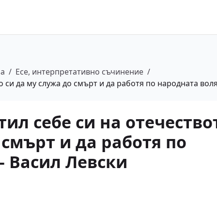
ра
/
Есе, интерпретативно съчинение
/
о си да му служа до смърт и да работя по народната воля
етил себе си на отечество
 смърт и да работя по
– Васил Левски