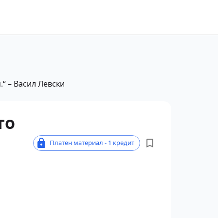
.“ – Васил Левски
то
Платен материал - 1 кредит