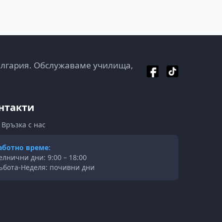
ългария. Обслужаваме училища,
нтакти
Връзка с нас
аботно време:
елнични дни: 9:00 – 18:00
ъбота-Неделя: почивни дни