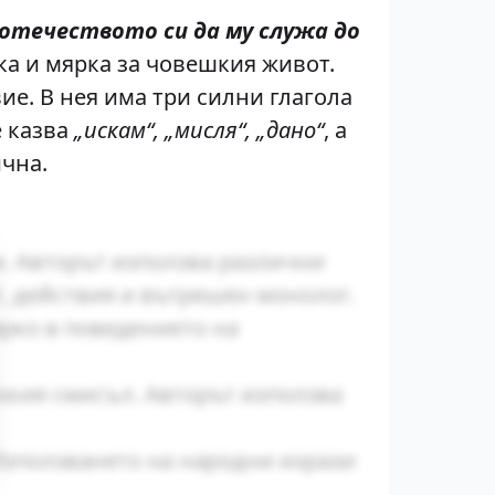
а отечеството си да му служа до
ка и мярка за човешкия живот.
ие. В нея има три силни глагола
е казва
„искам“, „мисля“, „дано“
, а
ична.
и. Авторът използва различни
г, действия и вътрешен монолог.
рко в поведението на
окия смисъл. Авторът използва
Използването на народни изрази