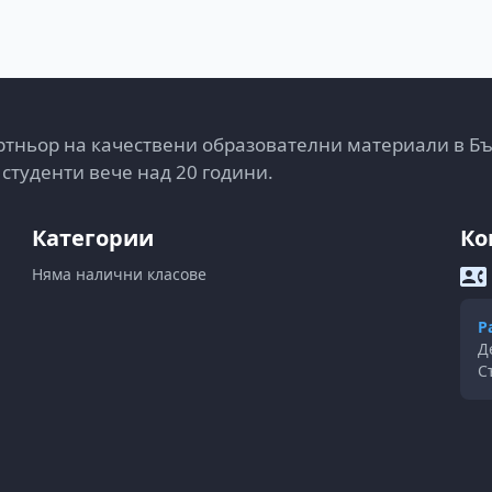
тньор на качествени образователни материали в Б
 студенти вече над 20 години.
Категории
Ко
Няма налични класове
Р
Д
С