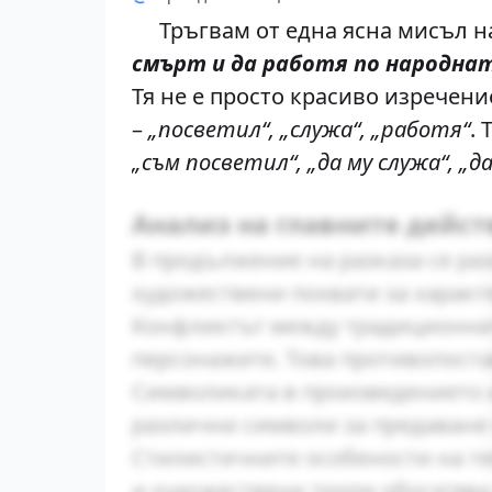
Тръгвам от една ясна мисъл на
смърт и да работя по народнат
Тя не е просто красиво изречени
–
„посветил“, „служа“, „работя“
.
„съм посветил“, „да му служа“, „д
Анализ на главните дейс
В продължение на разказа се ра
художествени похвати за характ
Конфликтът между традиционнит
персонажите. Това противопост
Символиката в произведението и
различни символи за предаване 
Стилистичните особености на те
и художествени тропи обогатява