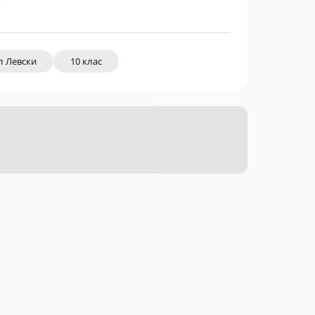
л Левски
10 клас