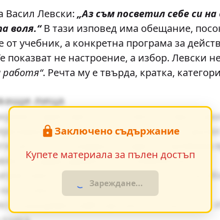
 Васил Левски:
„Аз съм посветил себе си н
а воля.“
В тази изповед има обещание, посо
е от учебник, а конкретна програма за действ
 Те показват не настроение, а избор. Левски н
а работя“
. Речта му е твърда, кратка, категор
тващи лица
зкриват характерите на основните персонаж
Заключено съдържание
еризиране - директна характеристика, диало
е ценности и модерните идеи се проявява я
Купете материала за пълен достъп
авяне създава драматично напрежение.
грае важна роля за разбирането на по-дълб
Зареждане...
на основните теми.
кста разкриват майстерството на писателя. 
 езика.