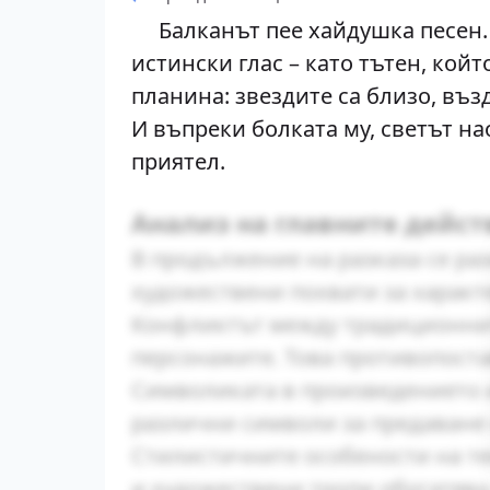
Балканът пее хайдушка песен. 
истински глас – като тътен, койт
планина: звездите са близо, възд
И въпреки болката му, светът на
приятел.
Анализ на главните дейс
В продължение на разказа се ра
художествени похвати за характ
Конфликтът между традиционнит
персонажите. Това противопост
Символиката в произведението и
различни символи за предаване 
Стилистичните особености на те
и художествени тропи обогатява