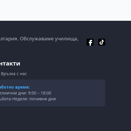
ългария. Обслужаваме училища,
нтакти
Връзка с нас
аботно време:
елнични дни: 9:00 – 18:00
ъбота-Неделя: почивни дни