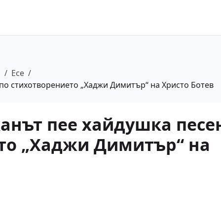
а
/
Есе
/
“ по стихотворението „Хаджи Димитър“ на Христо Ботев
канът пее хайдушка песе
то „Хаджи Димитър“ на