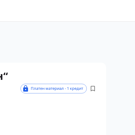
н“
Платен материал - 1 кредит