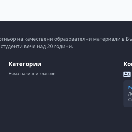
тньор на качествени образователни материали в Б
 студенти вече над 20 години.
Категории
Ко
Няма налични класове
Р
Д
С