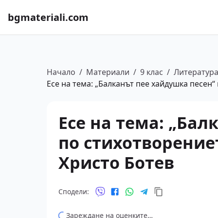
bgmateriali.com
Начало
/
Материали
/
9 клас
/
Литератур
Есе на тема: „Балканът пее хайдушка песен
Есе на тема: „Бал
по стихотворение
Христо Ботев
Сподели:
Зареждане на оценките…