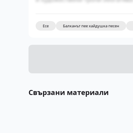
Есе
Балканът пее хайдушка песен
Свързани материали