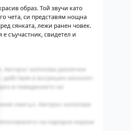
красив образ. Той звучи като
о го чета, си представям нощна
сред сянката, лежи ранен човек.
я е съучастник, свидетел и
и. Авторът използва различни
г, действия и вътрешен монолог.
рко в поведението на
окия смисъл. Авторът използва
Използването на народни изрази