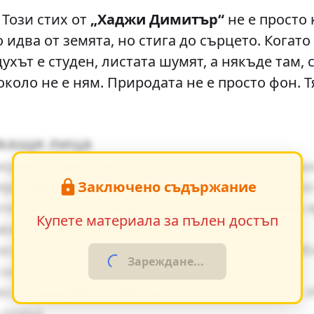
Този стих от
„Хаджи Димитър“
не е просто 
о идва от земята, но стига до сърцето. Когат
ухът е студен, листата шумят, а някъде там, 
около не е ням. Природата не е просто фон. Т
тващи лица
зкриват характерите на основните персонаж
Заключено съдържание
еризиране - директна характеристика, диало
е ценности и модерните идеи се проявява я
Купете материала за пълен достъп
авяне създава драматично напрежение.
грае важна роля за разбирането на по-дълб
Зареждане...
на основните теми.
кста разкриват майстерството на писателя. 
 езика.