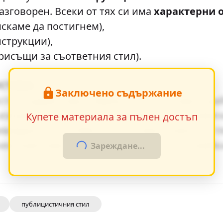
азговорен. Всеки от тях си има
характерни 
скаме да постигнем),
нструкции),
присъщи за съответния стил).
истика
Заключено съдържание
та създават ярки образи, които остават тра
изгражда чрез умелото редуване на динамич
Купете материала за пълен достъп
ивидуалните особености на персонажите и т
 ненатрапчиво в повествованието, насочвай
Зареждане...
публицистичния стил