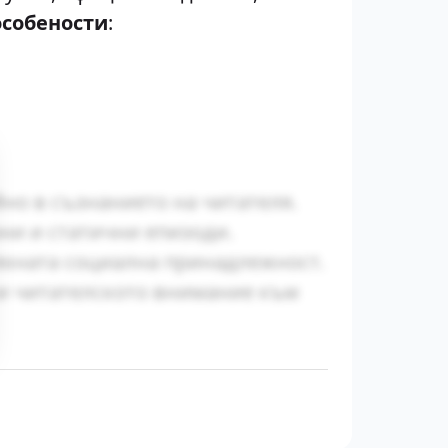
особености
:
йно в съзнанието на читателя.
ни и статични епизоди.
яхната социална принадлежност.
ки читателското внимание към