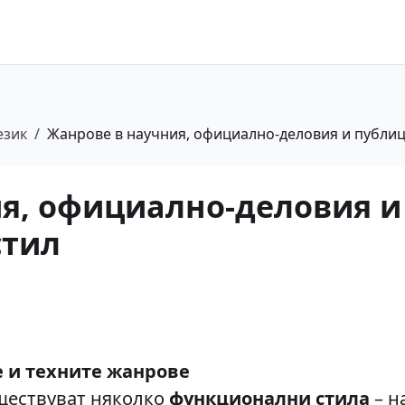
език
/
Жанрове в научния, официално-деловия и публи
я, официално-деловия и
стил
е и техните жанрове
ществуват няколко
функционални стила
– н