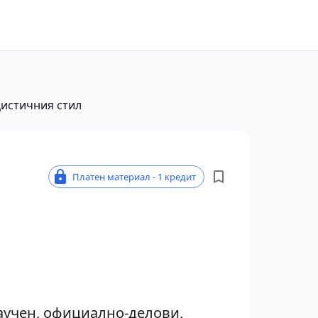
цистичния стил
Платен материал - 1 кредит
аучен, официално-делови,