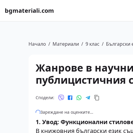
bgmateriali.com
Начало
/
Материали
/
9 клас
/
Български 
Жанрове в научни
публицистичния 
Сподели:
Зареждане на оценките…
1. Увод: Функционални стилов
В книжовния български език съ