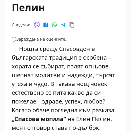
Пелин
Сподели:
Зареждане на оценките…
Нощта срещу Спасовден в
българската традиция е особена –
хората се събират, палят огньове,
шепнат молитви и надежди, търсят
утеха и чудо. В такава нощ човек
естествено се пита какво да си
пожелае – здраве, успех, любов?
Когато обаче погледна към разказа
„Спасова могила“
на Елин Пелин,
моят отговор става по-дълбок.