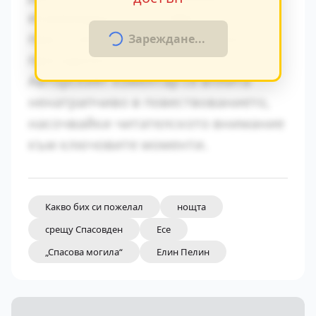
индивидуалните особености на
персонажите и тяхната социална
Зареждане...
принадлежност.
Авторският коментар се вплита
ненатрапчиво в повествованието,
насочвайки читателското внимание
към ключовите моменти.
Какво бих си пожелал
нощта
срещу Спасовден
Есе
„Спасова могила“
Елин Пелин