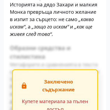
Историята на дядо Захари и малкия
Монка превръща личното желание
в изпит за сърцето: не само
„какво
искам“
, а
„защо го искам“
и
„как ще
живея след това“
.
Образни средства и
стилистика
Метафорите и сравненията в текста
създават ярки образи, които остават
трайно в съзнанието на читателя.
Заключено
Ритъмът на повествованието се
съдържание
изгражда чрез умелото редуване на
динамични и статични епизоди.
Купете материала за пълен
Диалогичната реч разкрива
достъп