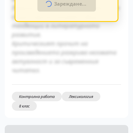
Зареждане...
Паралелите с други произведения от
същия период показват общите
тенденции в литературното
развитие.
Критическият прочит на
произведението разкрива неговата
актуалност и за съвременния
читател.
Контролна работа
Лексикология
8 клас