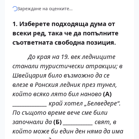
Зареждане на оценките…
1. Изберете подходяща дума от
всеки ред, така че да попълните
съответната свободна позиция.
До края на 19. век ледниците
станали туристически атракции; в
Швейцария било възможно да се
влезе в Ронския ледник през тунел,
който всяко лято бил наново
(А)
______________ край хотел „Белведере“.
По същото време вече сме били
започнали да
(Б)
____________ свят, в
който може би един ден няма да има