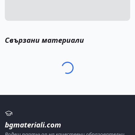
Свързани материали
bgmateriali.com
Водещ партньор на качествени образователни