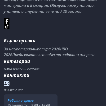
материали в България. Обслужаваме училища,
учители и студенти вече над 20 години.
Бързи връзки
За нас
Материали
Матура 2026
НВО
2026
Предизвикателства
Често задавани въпроси
Категории
Няма налични класове
Контакти
Връзка с нас
Работно време:
Делнични дни: 9:00 – 18:00