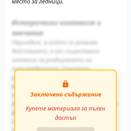
място за ледници.
Исторически контекст и
значение
Периодът, в който се развива
действието, е от съществено
значение за разбирането на
произведението. Социално-
икономическите условия оказват
влияние върху поведението на
Заключено съдържание
героите.
Авторът умело вплита исторически
Купете материала за пълен
факти в художествения разказ,
достъп
създавайки автентична атмосфера
на епохата.