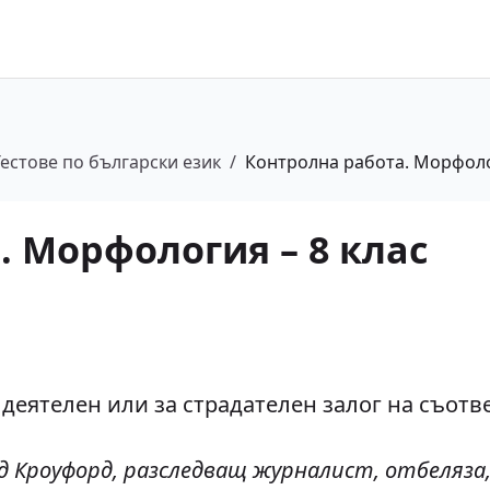
Тестове по български език
/
Контролна работа. Морфоло
. Морфология – 8 клас
деятелен или за страдателен залог на съотв
ид Кроуфорд, разследващ журналист, отбеляз