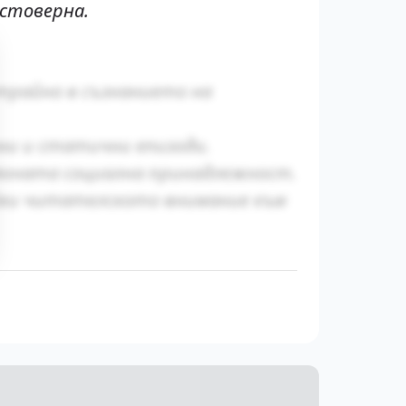
достоверна.
трайно в съзнанието на
ни и статични епизоди.
яхната социална принадлежност.
йки читателското внимание към