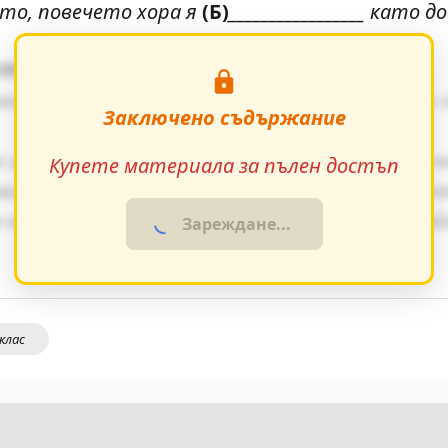
есто, повечето хора я
(Б)
_________________ като 
стика
кста създават ярки образи, които остават 
Заключено съдържание
изгражда чрез умелото редуване на динамич
Купете материала за пълен достъп
ивидуалните особености на персонажите и т
 ненатрапчиво в повествованието, насочва
Зареждане...
 клас