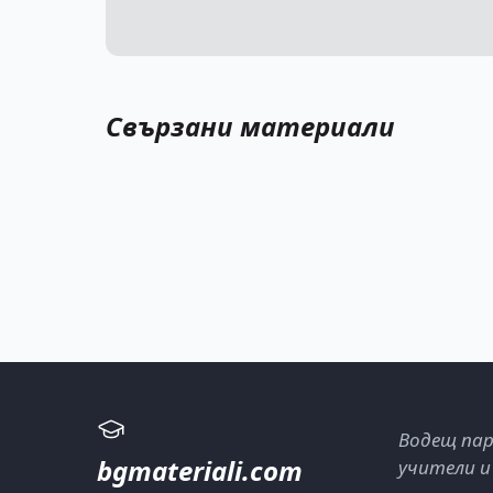
Свързани материали
Водещ пар
bgmateriali.com
учители и