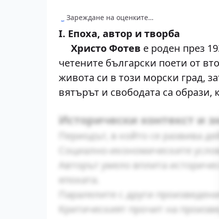
Зареждане на оценките…
I. Епоха, автор и творба
Христо Фотев
е роден през 19
четените български поети от вто
живота си в този морски град, з
вятърът и свободата са образи, 
Исторически контекст и з
Периодът, в който се развива де
Социално-икономическите услов
Авторът умело вплита историчес
епохата.
Паралелите с други произведени
Критическият прочит на произве