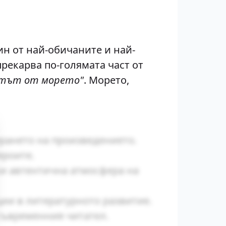
дин от най-обичаните и най-
прекарва по-голямата част от
етът от морето"
. Морето,
ирането на произведението.
ероите.
ки автентична атмосфера на
ии в литературното развитие.
съвременния читател.