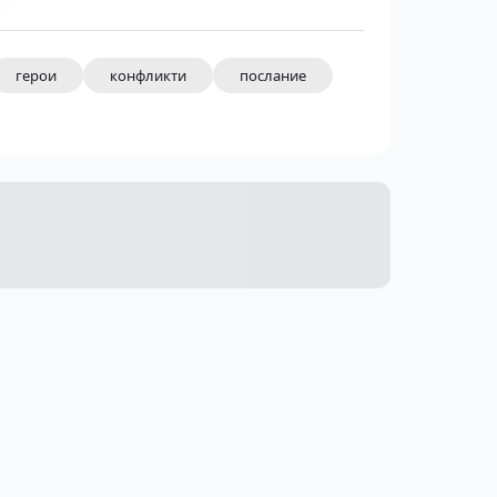
герои
конфликти
послание