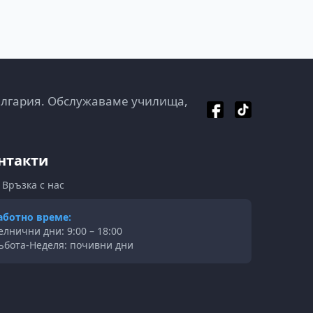
ългария. Обслужаваме училища,
нтакти
Връзка с нас
аботно време:
елнични дни: 9:00 – 18:00
ъбота-Неделя: почивни дни