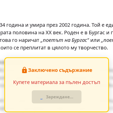
34 година и умира през 2002 година. Той е е
рата половина на XX век. Роден е в Бургас и 
атова го наричат
„поетът на Бургас"
или
„по
които се преплитат в цялото му творчество.
начение
Заключено съдържание
йствието, е от съществено значение за разб
ия оказват влияние върху поведението на г
Купете материала за пълен достъп
ки факти в художествения разказ, създавай
Зареждане...
я от същия период показват общите тенденц
дението разкрива неговата актуалност и за 