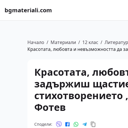
bgmateriali.com
Начало
/
Материали
/
12 клас
/
Литерату
Красотата, любовта и невъзможността да за
Красотата, любов
задържиш щастие
стихотворението „
Фотев
Сподели: