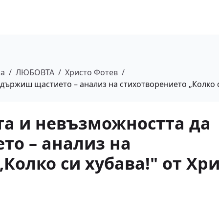
ра
/
ЛЮБОВТА
/
Христо Фотев
/
държиш щастието – анализ на стихотворението „Колко с
та и невъзможността да
то – анализ на
Колко си хубава!" от Хр