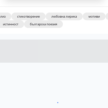
ализ
стихотворение
любовна лирика
мотиви
истинност
българска поезия