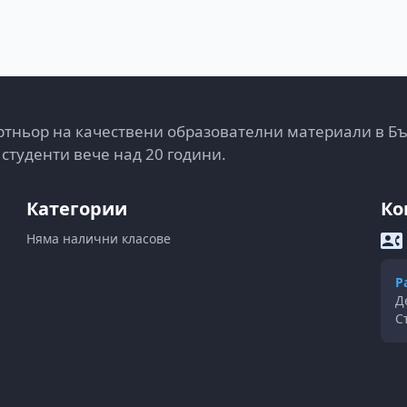
тньор на качествени образователни материали в Б
 студенти вече над 20 години.
Категории
Ко
Няма налични класове
Р
Д
С