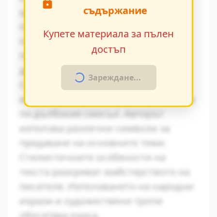
съдържание
ценности и модерните идеи се
проявява ярко в поведението на
Купете материала за пълен
персонажите. Това
достъп
противопоставяне създава
драматично напрежение.
Зареждане...
Символиката в произведението
играе важна роля за разбирането на
по-дълбокия смисъл. Авторът
използва различни символи за
предаване на основните теми.
Стилистичните особености на
текста разкриват майстерството на
писателя. Използването на народни
изрази и художествени тропи
обогатява езика.