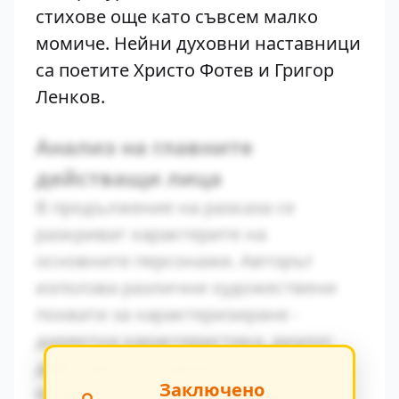
стихове още като съвсем малко
момиче. Нейни духовни наставници
са поетите Христо Фотев и Григор
Ленков.
Анализ на главните
действащи лица
В продължение на разказа се
разкриват характерите на
основните персонажи. Авторът
използва различни художествени
похвати за характеризиране -
директна характеристика, диалог,
действия и вътрешен монолог.
Заключено
Конфликтът между традиционните