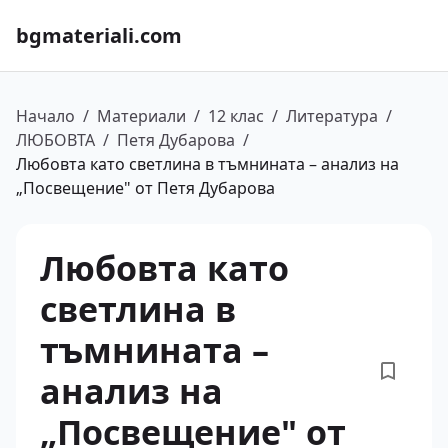
bgmateriali.com
Начало
/
Материали
/
12 клас
/
Литература
/
ЛЮБОВТА
/
Петя Дубарова
/
Любовта като светлина в тъмнината – анализ на
„Посвещение" от Петя Дубарова
Любовта като
светлина в
тъмнината –
анализ на
„Посвещение" от