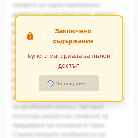
похвати за характеризиране -
директна характеристика, диалог,
действия и вътрешен монолог.
Заключено
Конфликтът между традиционните
съдържание
ценности и модерните идеи се
проявява ярко в поведението на
Купете материала за пълен
персонажите. Това
достъп
противопоставяне създава
драматично напрежение.
Зареждане...
Символиката в произведението
играе важна роля за разбирането на
по-дълбокия смисъл. Авторът
използва различни символи за
предаване на основните теми.
Стилистичните особености на