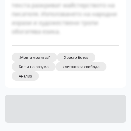
текста разкриват майстерството на
писателя. Използването на народни
изрази и художествени тропи
обогатява езика.
„Моята молитва“
Христо Ботев
Богът на разума
клетвата за свобода
Анализ