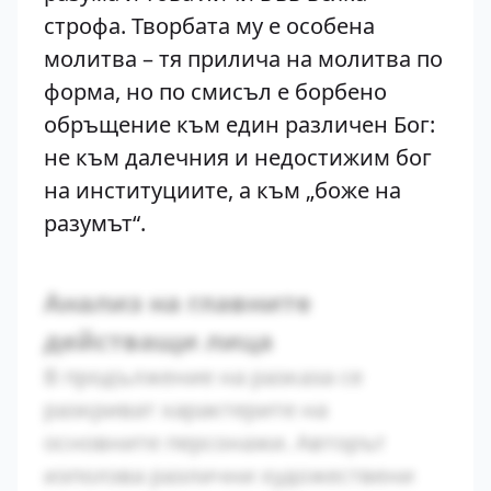
строфа. Творбата му е особена
молитва – тя прилича на молитва по
форма, но по смисъл е борбено
обръщение към един различен Бог:
не към далечния и недостижим бог
на институциите, а към „боже на
разумът“.
Анализ на главните
действащи лица
В продължение на разказа се
разкриват характерите на
основните персонажи. Авторът
използва различни художествени