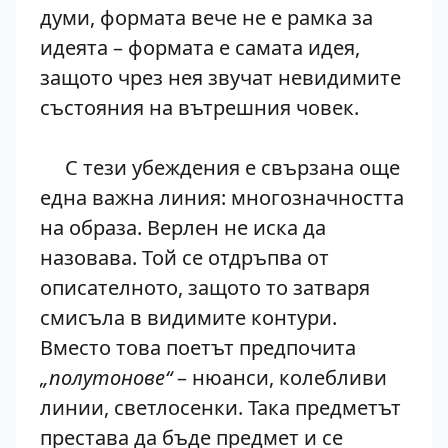
думи, формата вече не е рамка за
идеята – формата е самата идея,
защото чрез нея звучат невидимите
състояния на вътрешния човек.
С тези убеждения е свързана още
една важна линия: многозначността
на образа. Верлен не иска да
назовава. Той се отдръпва от
описателното, защото то затваря
смисъла в видимите контури.
Вместо това поетът предпочита
„полутонове“
– нюанси, колебливи
линии, светлосенки. Така предметът
престава да бъде предмет и се