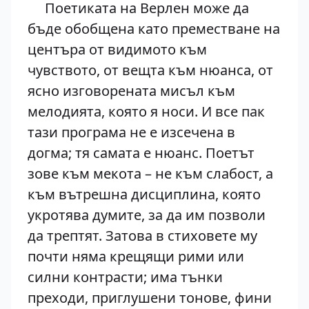
Поетиката на Верлен може да
бъде обобщена като преместване на
центъра от видимото към
чувството, от вещта към нюанса, от
ясно изговорената мисъл към
мелодията, която я носи. И все пак
тази програма не е изсечена в
догма; тя самата е нюанс. Поетът
зове към мекота – не към слабост, а
към вътрешна дисциплина, която
укротява думите, за да им позволи
да трептят. Затова в стиховете му
почти няма крещящи рими или
силни контрасти; има тънки
преходи, приглушени тонове, фини