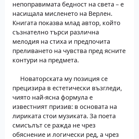
непоправимата бедност на света – е
насищала мисленето на Верлен.
Книгата показва млад автор, който
съзнателно търси различна
мелодия на стиха и предпочита
преливането на чувства пред ясните
контури на предмета.
Новаторската му позиция се
прецизира в естетически възгледи,
чиято най-ясна формула е
известният призив: в основата на
лириката стои музиката. За поета
смисълът се ражда не чрез
обяснение и логически ред, а чрез