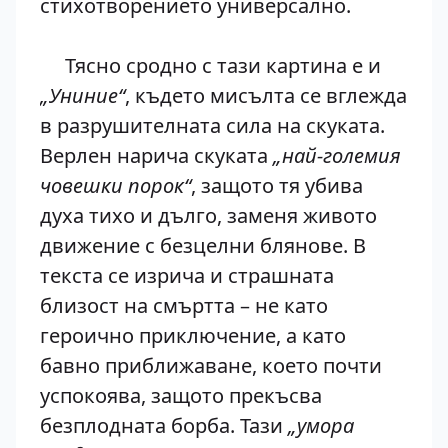
стихотворението универсално.
Тясно сродно с тази картина е и
„Униние“
, където мисълта се вглежда
в разрушителната сила на скуката.
Верлен нарича скуката
„най-големия
човешки порок“
, защото тя убива
духа тихо и дълго, заменя живото
движение с безцелни блянове. В
текста се изрича и страшната
близост на смъртта – не като
героично приключение, а като
бавно приближаване, което почти
успокоява, защото прекъсва
безплодната борба. Тази
„умора