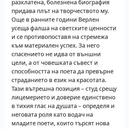
разклатена, болезнена биография
придава плът на творчеството му.
Още в ранните години Верлен
усеща фалша на светските ценности
и се противопоставя на стремежа
към материален успех. За него
спасението не идва от външни
цели, а от човешката съвест и
способността на поета да превърне
страданието в език на красотата.
Тази вътрешна позиция – студ срещу
лицемерието и доверие единствено
в тихия глас на душата – определя и
неговата роля като водач на
младите поети, които търсят нова