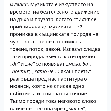
музика“
. Музиката е изкуството на
времето, на безтелесното движение,
на дъха и паузата. Когато стихът се
приближава до музиката, той
прониква в същинската природа на
чувствата – те не са снимка, а
траене, поток, завой. Изказът следва
тази природа: вместо категорично
„да“
и
„не“
се появяват
„може би“,
„почти“, „като че“
. Сякаш поетът
разгръща пред нас партитура от
нюанси, която не описва едно
събитие, а изсвирва състояние.
Тъкмо поради това неговото слово
влияе не толкова чрез
„мисъл“
,