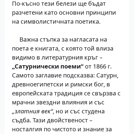
По-късно тези белези ще бъдат
разчетени като основни принципи
на символистичната поетика.
Важна стъпка за нагласата на
поета е книгата, с която той влиза
видимо в литературния кръг –
„Сатурнически поеми“
от 1866 г.
Самото заглавие подсказва: Сатурн,
древноегипетски и римски бог, в
европейската традиция се свързва с
мрачни звездни влияния и със
„златния век“
, но и със студена
съдба. Тази двойственост –
носталгия по чистото и знание за