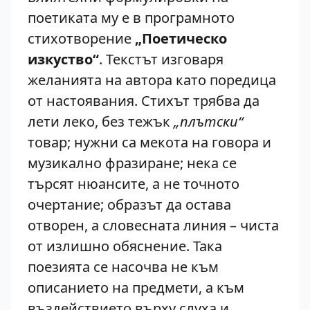
поетиката му е в програмното
стихотворение
„Поетическо
изкуство“
. Текстът изговаря
желанията на автора като поредица
от настоявания. Стихът трябва да
лети леко, без тежък
„плътски“
товар; нужни са мекота на говора и
музикално фразиране; нека се
търсят нюансите, а не точното
очертание; образът да остава
отворен, а словесната линия – чиста
от излишно обяснение. Така
поезията се насочва не към
описанието на предмети, а към
въздействието върху слуха и