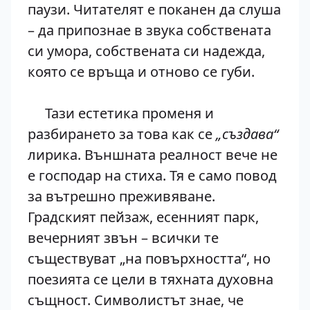
паузи. Читателят е поканен да слуша
– да припознае в звука собствената
си умора, собствената си надежда,
която се връща и отново се губи.
Тази естетика променя и
разбирането за това как се
„създава“
лирика. Външната реалност вече не
е господар на стиха. Тя е само повод
за вътрешно преживяване.
Градският пейзаж, есенният парк,
вечерният звън – всички те
съществуват „на повърхността“, но
поезията се цели в тяхната духовна
същност. Символистът знае, че