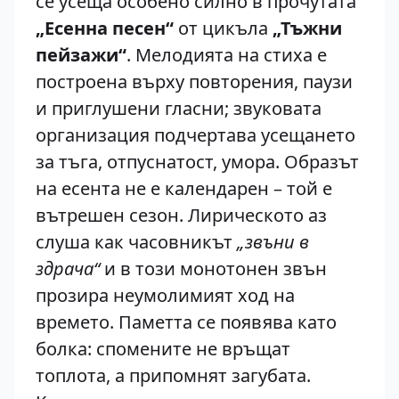
се усеща особено силно в прочутата
„Есенна песен“
от цикъла
„Тъжни
пейзажи“
. Мелодията на стиха е
построена върху повторения, паузи
и приглушени гласни; звуковата
организация подчертава усещането
за тъга, отпуснатост, умора. Образът
на есента не е календарен – той е
вътрешен сезон. Лирическото аз
слуша как часовникът
„звъни в
здрача“
и в този монотонен звън
прозира неумолимият ход на
времето. Паметта се появява като
болка: спомените не връщат
топлота, а припомнят загубата.