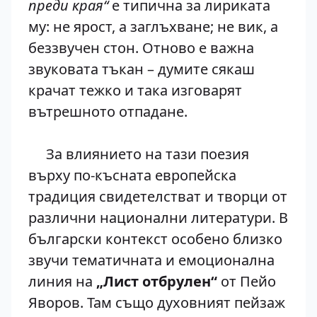
преди края“
е типична за лириката
му: не ярост, а заглъхване; не вик, а
беззвучен стон. Отново е важна
звуковата тъкан – думите сякаш
крачат тежко и така изговарят
вътрешното отпадане.
За влиянието на тази поезия
върху по-късната европейска
традиция свидетелстват и творци от
различни национални литератури. В
български контекст особено близко
звучи тематичната и емоционална
линия на
„Лист отбрулен“
от Пейо
Яворов. Там също духовният пейзаж