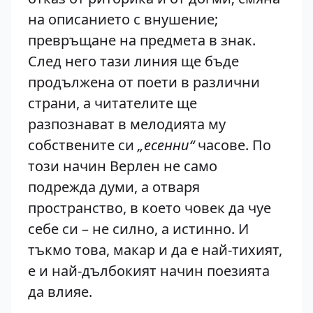
на описанието с внушение;
превръщане на предмета в знак.
След него тази линия ще бъде
продължена от поети в различни
страни, а читателите ще
разпознават в мелодията му
собствените си
„есенни“
часове. По
този начин Верлен не само
подрежда думи, а отваря
пространство, в което човек да чуе
себе си – не силно, а истинно. И
тъкмо това, макар и да е най-тихият,
е и най-дълбокият начин поезията
да влияе.