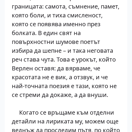
границата: самота, съмнение, памет,
която боли, и тиха смисленост,
която се появява именно през
болката. В един свят на
повърхностни шумове поетът
избира да шепне – и така неговата
реч става чута. Това е урокът, който
Верлен оставя: да вярваме, че
красотата не е вик, а отзвук, и че
най-точната поезия е тази, която не
се стреми да докаже, а да внуши.
Когато се връщаме към отделни
детайли на лириката му, можем още
веднъж да проследим пътя, по който