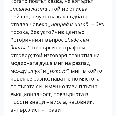
Когато поетът казва, че вятърът
„повява листа“
, той не описва
пейзаж, а чувства как съдбата
отвява човека
„напред и назад“
– без
посока, без устойчив център.
Реторичният въпрос
„Къде съм
дошъл?“
не търси географски
отговор; той изговаря познатия на
модерната душа миг на разпад
между
„тук“
и
„някога“
, миг, в който
човек се разпознава не по място, а
по тъгата си. Именно тази плътна
емоционалност, превърната в
прости знаци – виола, часовник,
вятър, лист – прави