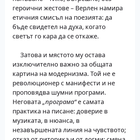
героични жестове – Верлен намира
етичния смисъл на поезията: да
бъде свидетел на духа, когато
светът го кара да се откаже.
Затова и мястото му остава
изключително важно за общата
картина на модернизма. Той не е
революционер с манифести и не
проповядва шумни програми.
Неговата
„програма“
е самата
практика на писане: доверие в
музиката, в нюанса, в
незавършената линия на чувството;
отказ от риторика и от догми; смяна