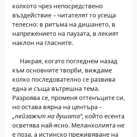
колкото чрез непосредствено
въздействие – читателят го усеща
телесно: в ритъма на дишането, в
напрежението на паузата, в лекият
наклон на гласните.
Накрая, когато погледнем назад
към основните творби, виждаме
колко последователно се развива
една и съща вътрешна тема.
Разроява се, променя оттенъците си,
но остава вярна на центъра –
„пейзажът на душата“
, който есента
осветява най-ясно. Меланхолията не
е поза, а истинско преживяване на