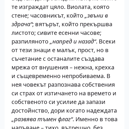
те изграждат цяло. Виолата, която
стене; часовникът, който
„звъни в
здрача“
; вятърът, който прекършва
листото; сивите есенни часове;
разпиляното
„напред и назад“
. Всеки
от тези знаци е малък, прост, но в
съчетание с останалите създава
мрежа от внушения – нежна, крехка
и същевременно непробиваема. В
нея човекът разпознава собствения
си страх от изтичането на времето и
собственото си усилие да запази
достойнство, дори когато надеждата
„развява тъмен флаг“
. Именно в това
напъване – тихо, вътрешно, без