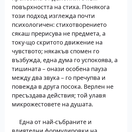
повърхността на стиха. Понякога
този подход изглежда почти
психологичен: стихотворението
сякаш прерисува не предмета, а
току-що скритото движение на
чувството; някакъв спомен го
възбужда, една дума го успокоява, а
тишината – онази особена пауза
между два звука – го пречупва и
повежда в друга посока. Верлен не
пресъздава действия; той улавя
микрожестовете на душата.
Една от най-събраните и
влиятелни формулировки на