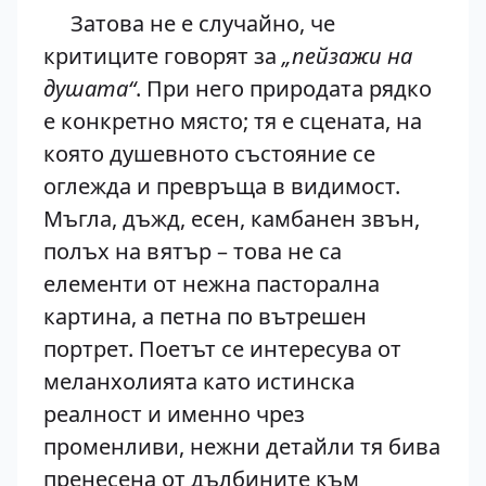
Затова не е случайно, че
критиците говорят за
„пейзажи на
душата“
. При него природата рядко
е конкретно място; тя е сцената, на
която душевното състояние се
оглежда и превръща в видимост.
Мъгла, дъжд, есен, камбанен звън,
полъх на вятър – това не са
елементи от нежна пасторална
картина, а петна по вътрешен
портрет. Поетът се интересува от
меланхолията като истинска
реалност и именно чрез
променливи, нежни детайли тя бива
пренесена от дълбините към