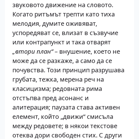
звуковото движение на словото.
Когато ритъмът трепти като тиха
мелодия, думите оживяват,
успоредяват се, влизат в съзвучие
или контрапункт и така отварят
„втори план“
– внушение, което не
може да се разкаже, а само да се
почувства. Този принцип разрушава
грубата, тежка, мерена реч на
класицизма; редовната рима
отстъпва пред асонанс и
алитерация; паузата става активен
елемент, който „движи“ смисъла
между редовете; в някои текстове
отеква дори свободен стих. С други