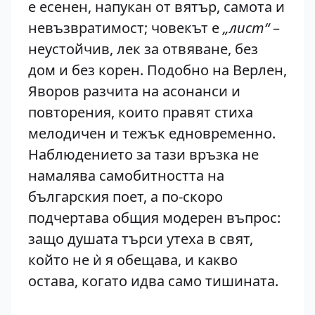
е есенен, напукан от вятър, самота и
невъзвратимост; човекът е
„лист“
–
неустойчив, лек за отвяване, без
дом и без корен. Подобно на Верлен,
Яворов разчита на асонанси и
повторения, които правят стиха
мелодичен и тежък едновременно.
Наблюдението за тази връзка не
намалява самобитността на
българския поет, а по-скоро
подчертава общия модерен въпрос:
защо душата търси утеха в свят,
който не ѝ я обещава, и какво
остава, когато идва само тишината.