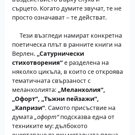
сърцето. Когато думите звучат, те не
просто означават – те действат.
Тези възгледи намират конкретна
поетическа плът в ранните книги на
Верлен.
„Сатурнически
стихотворения“
е разделена на
няколко цикъла, в които се откроява
тематичната свързаност с
меланхолията:
„Меланхолия“,
„Офорт“, „Тъжни пейзажи“,
„Капризи“
. Самото присъствие на
думата
„офорт“
подсказва една от
техниките му: дълбокото
очертаване върху металната плоча,