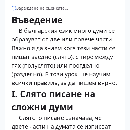
Зареждане на оценките…
Въведение
В българския език много думи се
образуват от две или повече части.
Важно е да знаем кога тези части се
пишат заедно (слято), с тире между
тях (полуслято) или поотделно
(разделно). В този урок ще научим
всички правила, за да пишем вярно.
I. Слято писане на
сложни думи
Слятото писане означава, че
двете части на думата се изписват