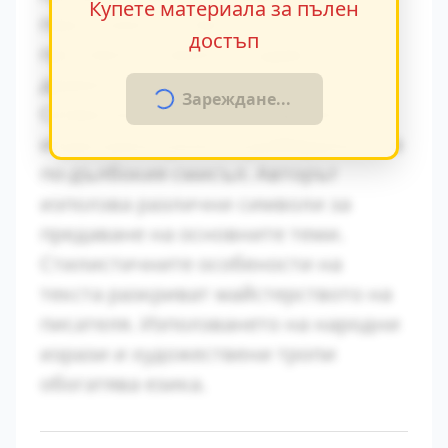
Купете материала за пълен
персонажите. Това
достъп
противопоставяне създава
драматично напрежение.
Зареждане...
Символиката в произведението
играе важна роля за разбирането на
по-дълбокия смисъл. Авторът
използва различни символи за
предаване на основните теми.
Стилистичните особености на
текста разкриват майстерството на
писателя. Използването на народни
изрази и художествени тропи
обогатява езика.