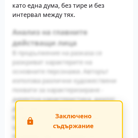
като една дума, без тире и без
интервал между тях.
Анализ на главните
действащи лица
В продължение на разказа се
разкриват характерите на
основните персонажи. Авторът
използва различни художествени
похвати за характеризиране -
директна характеристика, диалог,
действия и вътрешен монолог.
Заключено
Конфликтът между традиционните
съдържание
ценности и модерните идеи се
проявява ярко в поведението на