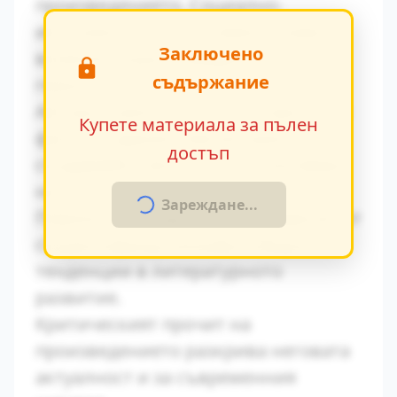
произведението. Социално-
икономическите условия оказват
Заключено
влияние върху поведението на
съдържание
героите.
Авторът умело вплита исторически
Купете материала за пълен
факти в художествения разказ,
достъп
създавайки автентична атмосфера
на епохата.
Зареждане...
Паралелите с други произведения от
същия период показват общите
тенденции в литературното
развитие.
Критическият прочит на
произведението разкрива неговата
актуалност и за съвременния