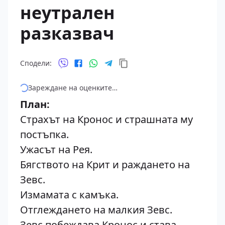
неутрален
разказвач
Сподели:
Зареждане на оценките…
План:
Страхът на Кронос и страшната му
постъпка.
Ужасът на Рея.
Бягството на Крит и раждането на
Зевс.
Измамата с камъка.
Отглеждането на малкия Зевс.
Зевс побеждава Кронос и става