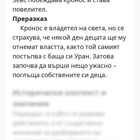
повелител.
Преразказ
Кронос е владетел на света, но се
страхува, че някой ден децата ще му
отнемат властта, както той самият
постъпва с баща си Уран. Затова
започва да върши нещо ужасно –
поглъща собствените си деца.
Исторически контекст и
значение
Периодът, в който се развива
действието, е от съществено
значение за разбирането на