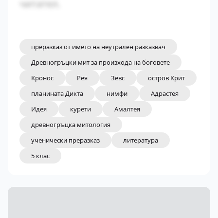
читател.
преразказ от името на неутрален разказвач
Древногръцки мит за произхода на боговете
Кронос
Рея
Зевс
остров Крит
планината Дикта
нимфи
Адрастея
Идея
курети
Амалтея
древногръцка митология
ученически преразказ
литература
5 клас