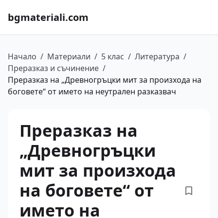
bgmateriali.com
Начало
/
Материали
/
5 клас
/
Литература
/
Преразказ и съчинение
/
Преразказ на „Древногръцки мит за произхода на
боговете“ от името на неутрален разказвач
Преразказ на
„Древногръцки
мит за произхода
на боговете“ от
името на