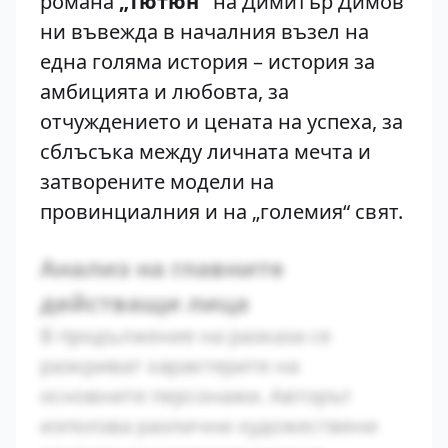
романа
„Тютюн“
на Димитър Димов
ни въвежда в началния възел на
една голяма история – история за
амбицията и любовта, за
отчуждението и цената на успеха, за
сблъсъка между личната мечта и
затворените модели на
провинциалния и на „големия“ свят.
Анализ на главните
действащи лица
В продължение на разказа се
разкриват характерите на
основните персонажи. Авторът
използва различни художествени