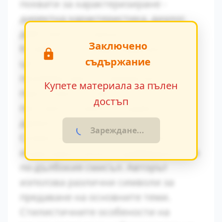
похвати за характеризиране -
директна характеристика, диалог,
действия и вътрешен монолог.
Заключено
Конфликтът между традиционните
съдържание
ценности и модерните идеи се
проявява ярко в поведението на
Купете материала за пълен
персонажите. Това
достъп
противопоставяне създава
драматично напрежение.
Зареждане...
Символиката в произведението
играе важна роля за разбирането на
по-дълбокия смисъл. Авторът
използва различни символи за
предаване на основните теми.
Стилистичните особености на