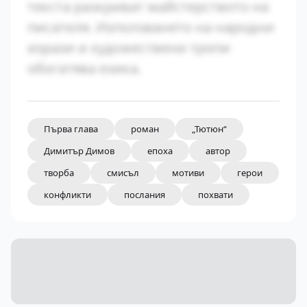
текста разкриват майстерството на
писателя. Използването на народни
изрази и художествени тропи
обогатява езика.
Първа глава
роман
„Тютюн“
Димитър Димов
епоха
автор
творба
смисъл
мотиви
герои
конфликти
послания
похвати