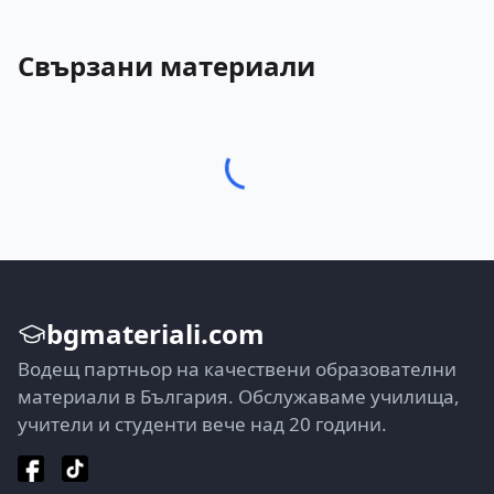
Свързани материали
bgmateriali.com
Водещ партньор на качествени образователни
материали в България. Обслужаваме училища,
учители и студенти вече над 20 години.