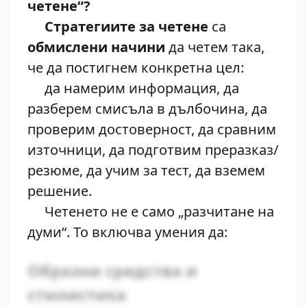
четене“?
Стратегиите за четене
са
обмислени начини
да четем така,
че да постигнем конкретна цел:
да намерим информация, да
разберем смисъла в дълбочина, да
проверим достоверност, да сравним
източници, да подготвим преразказ/
резюме, да учим за тест, да вземем
решение.
Четенето не е само „разчитане на
думи“. То включва умения да:
Образни средства и
стилистика