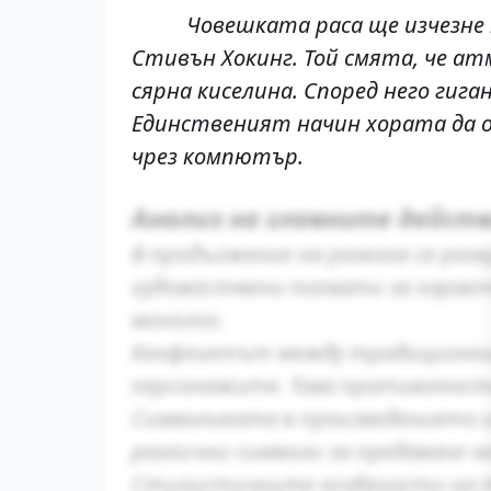
Човешката раса ще изчезне
Стивън Хокинг. Той смята, че ат
сярна киселина. Според него гиг
Единственият начин хората да оц
чрез компютър.
Анализ на главните дейст
В продължение на разказа се ра
художествени похвати за характ
монолог.
Конфликтът между традиционнит
персонажите. Това противопост
Символиката в произведението и
различни символи за предаване 
Стилистичните особености на т