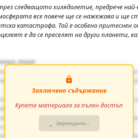
 през следващото хилядолетие, предрече най
мосферата все повече ще се нажежава и ще ст
антска катастрофа. Той е особено притеснен 
елеят е да се преселят на други планети, ка
ващи лица
зкриват характерите на основните персонажи
еризиране - директна характеристика, диал
Заключено съдържание
е ценности и модерните идеи се проявява я
Купете материала за пълен достъп
авяне създава драматично напрежение.
грае важна роля за разбирането на по-дълбо
Зареждане...
на основните теми.
екста разкриват майстерството на писател