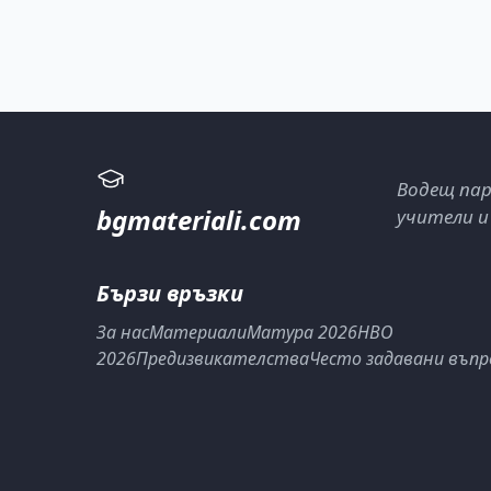
Водещ пар
bgmateriali.com
учители и
Бързи връзки
За нас
Материали
Матура 2026
НВО
2026
Предизвикателства
Често задавани въпр