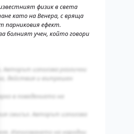
-известният физик в света
ане като на Венера, с вряща
от парниковия ефект.
за болният учен, който говори
. Авторът използва различни
ог, действия и вътрешен
рко в поведението на
кия смисъл. Авторът използва
я. Използването на народни