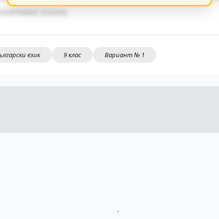
огатява езика.
ългарски език
9 клас
Вариант № 1