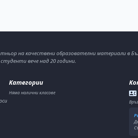
тньор на качествени образователни материали в Бъ
 студенти вече над 20 години.
Категории
Ко
Няма налични класове
оси
Връз
Р
Д
С