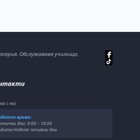
лгария. Обслужаваме училища,
нтакти
ка с нас
аботно време:
елнични дни: 9:00 – 18:00
ъбота-Неделя: почивни дни