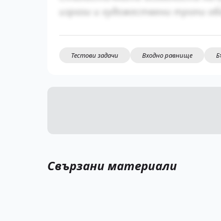
изрази и художествени тропи об
Тестови задачи
Входно равнище
Б
Свързани материали