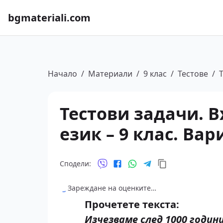
bgmateriali.com
Начало
/
Материали
/
9 клас
/
Тестове
/
Тестови задачи. 
език – 9 клас. Вар
Сподели:
Зареждане на оценките…
Прочетете текста:
Изчезваме след 1000 годин