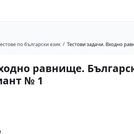
Тестове по български език
/
Тестови задачи. Входно равн
Входно равнище. Българс
иант № 1
и