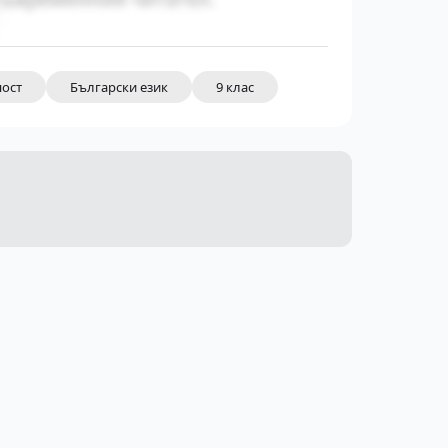
ност
Български език
9 клас