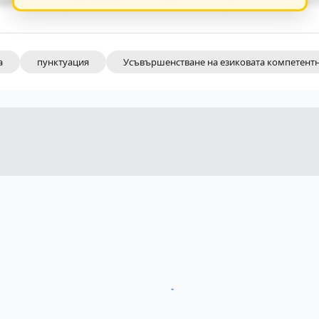
а
пунктуация
Усъвършенстване на езиковата компетент