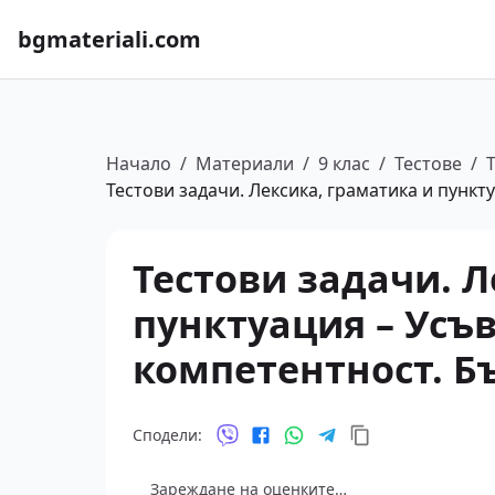
bgmateriali.com
Начало
/
Материали
/
9 клас
/
Тестове
/
Тестови задачи. Лексика, граматика и пункт
Тестови задачи. Л
пунктуация – Усъ
компетентност. Бъ
Сподели:
Зареждане на оценките…