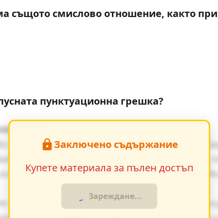
има същото смислово отношение, както пр
допусната пунктуационна грешка?
начение
Заключено съдържание
йствието, е от съществено значение за разб
ия оказват влияние върху поведението на г
Купете материала за пълен достъп
ки факти в художествения разказ, създавай
Зареждане...
я от същия период показват общите тенденц
дението разкрива неговата актуалност и за 