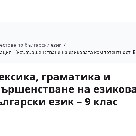
Тестове по български език
/
уация – Усъвършенстване на езиковата компетентност. Бъ
ексика, граматика и
вършенстване на езиков
лгарски език – 9 клас