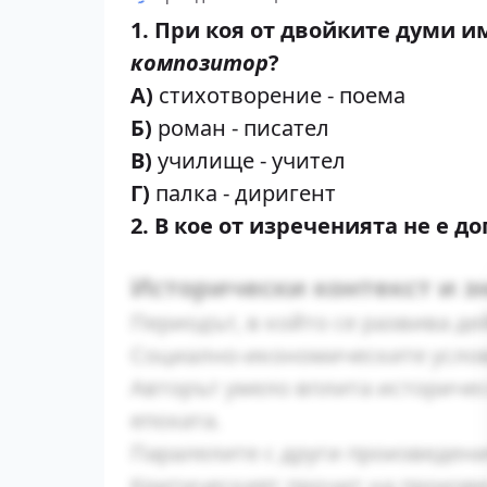
1. При коя от двойките думи 
композитор
?
А)
стихотворение - поема
Б)
роман - писател
В)
училище - учител
Г)
палка - диригент
2. В кое от изреченията не е 
Исторически контекст и з
Периодът, в който се развива де
Социално-икономическите услов
Авторът умело вплита историчес
епохата.
Паралелите с други произведени
Критическият прочит на произве