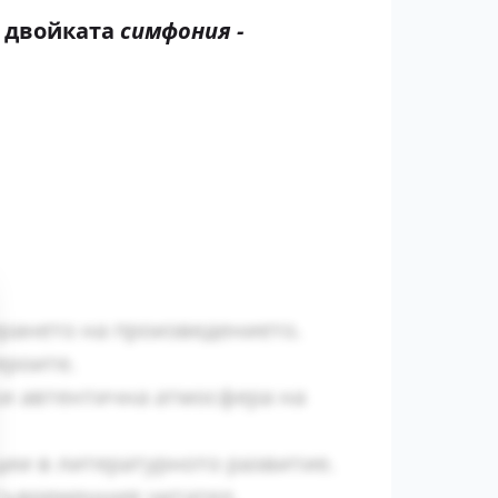
и двойката
симфония -
ирането на произведението.
ероите.
ки автентична атмосфера на
ии в литературното развитие.
съвременния читател.