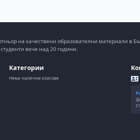
тньор на качествени образователни материали в Б
 студенти вече над 20 години.
Категории
Ко
Няма налични класове
Р
Д
С