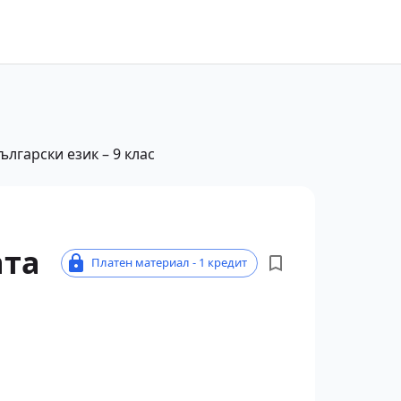
лгарски език – 9 клас
ата
Платен материал - 1 кредит