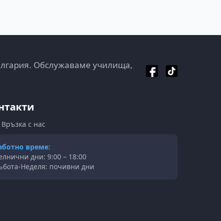
ългария. Обслужаваме училища,
нтакти
Връзка с нас
аботно време:
елнични дни: 9:00 – 18:00
ъбота-Неделя: почивни дни