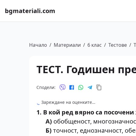
bgmateriali.com
Начало
/
Материали
/
6 клас
/
Тестове
/
ТЕСТ. Годишен пре
Сподели:
Зареждане на оценките…
1. В кой ред вярно са посочен
А)
обобщеност, многозначнос
Б)
точност, еднозначност, об