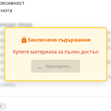
пресивност
снота
тващи лица
зкриват характерите на основните персонаж
Заключено съдържание
еризиране - директна характеристика, диало
е ценности и модерните идеи се проявява я
Купете материала за пълен достъп
авяне създава драматично напрежение.
грае важна роля за разбирането на по-дълб
Зареждане...
на основните теми.
кста разкриват майстерството на писателя. 
 езика.
2