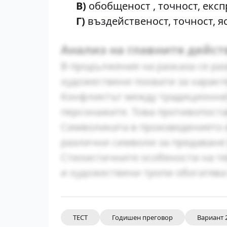
В)
обобщеност , точност, екс
Г)
въздейственост, точност, я
Анализ на главните дейс
В продължение на разказа се ра
художествени похвати за характ
Конфликтът между традиционнит
персонажите. Това противопост
Символиката в произведението и
различни символи за предаване 
Стилистичните особености на те
и художествени тропи обогатява
ТЕСТ
Годишен преговор
Вариант 