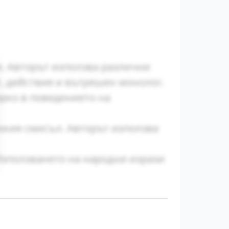
и. Авторът използва различни
г, действия и вътрешен монолог.
рко в поведението на
окия смисъл. Авторът използва
Използването на народни изрази