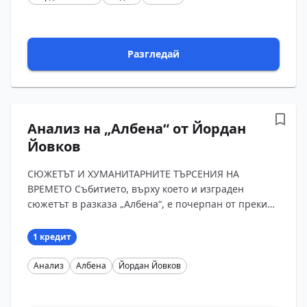
Разгледай
Анализ на „Албена“ от Йордан
Йовков
СЮЖЕТЪТ И ХУМАНИТАРНИТЕ ТЪРСЕНИЯ НА
ВРЕМЕТО Събитието, върху което и изграден
сюжетът в разказа „Албена“, е почерпан от преки
наблюдения на автора. Млада и хубава жена е
омъжена за неподходя...
1 кредит
Анализ
Албена
Йордан Йовков