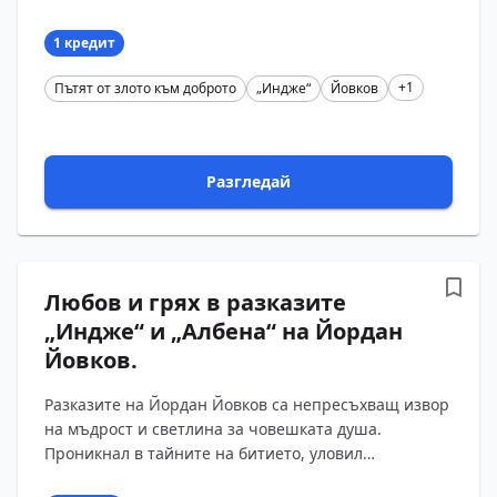
„Старопланински легенди“. За живота на Индже
(Стойчо) има мн...
1 кредит
+1
Пътят от злото към доброто
„Индже“
Йовков
Разгледай
Любов и грях в разказите
„Индже“ и „Албена“ на Йордан
Йовков.
Разказите на Йордан Йовков са непресъхващ извор
на мъдрост и светлина за човешката душа.
Проникнал в тайните на битието, уловил
неуловимите неща в живота, писателят разтваря