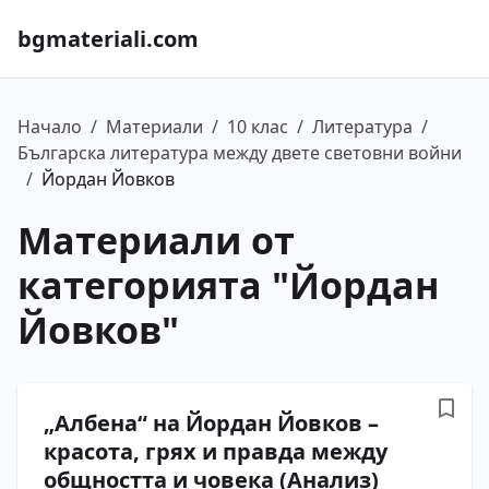
bgmateriali.com
Начало
/
Материали
/
10 клас
/
Литература
/
Българска литература между двете световни войни
/
Йордан Йовков
Материали от
категорията "
Йордан
Йовков
"
„Албена“ на Йордан Йовков –
красота, грях и правда между
общността и човека (Анализ)