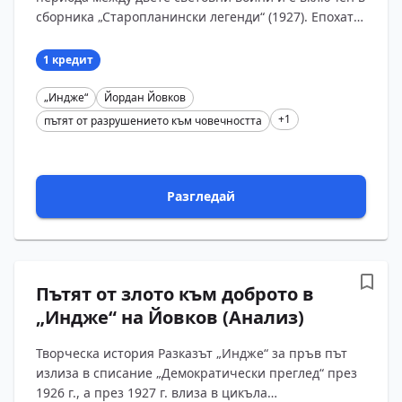
сборника „Старопланински легенди“ (1927). Епохата
след Първата световна война е време на тежки д?...
1 кредит
„Индже“
Йордан Йовков
+1
пътят от разрушението към човечността
Разгледай
Пътят от злото към доброто в
„Индже“ на Йовков (Анализ)
Творческа история Разказът „Индже“ за пръв път
излиза в списание „Демократически преглед“ през
1926 г., а през 1927 г. влиза в цикъла