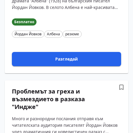
драмата “Албена” (1928) на българския писател
Йордан Йовков. В селото Албена е най-красивата
жена – всички мъже гледат по нея, жените й
завиждат. Но ...
Безплатно
Йордан Йовков
Албена
резюме
Разгледай
Проблемът за греха и
възмездието в разказа
"Индже"
Много и разнородни послания отправя към
читателската аудитория писателят Йордан Йовков
чрез драматичния си новелистичен разказ с