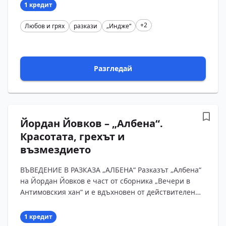
пред читателя но?...
1 кредит
+2
Любов и грях
разкази
„Индже“
Разгледай
Йордан Йовков – „Албена“.
Красотата, грехът и
възмездието
ВЪВЕДЕНИЕ В РАЗКАЗА „АЛБЕНА“ Разказът „Албена“
на Йордан Йовков е част от сборника „Вечери в
Антимовския хан“ и е вдъхновен от действителен
случай в село Мусубей. Йовков съчетава реални с...
1 кредит