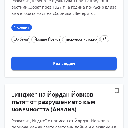
Разказът „Албена“ е публикуван най-напред във
(Анализ)
вестник „Зора“ през 1927 г., а година по-късно влиза
във втората част на сборника „Вечери в
Антимовския хан“. Творбата стъпва върху
действителен...
1 кредит
+5
„Албена“
Йордан Йовков
творческа история
Разгледай
„Индже“ на Йордан Йовков –
пътят от разрушението към
човечността (Анализ)
Разказът „Индже“ е написан от Йордан Йовков в
периода между двете световни войни и е включен в