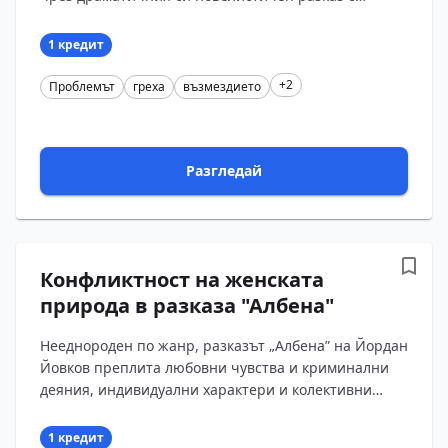
елементи на повест „Индже". Печатан
първоначално в списан?...
1 кредит
+2
Проблемът
греха
възмездието
Разгледай
Конфликтност на женската
природа в разказа "Албена"
Нееднороден по жанр, разказът „Албена” на Йордан
Йовков преплита любовни чувства и криминални
деяния, индивидуални характери и колективни
оценки, традиционни представи и неочаквани
обрат...
1 кредит