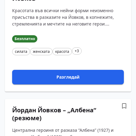
Красотата във всички нейни форми неизменно
присъства в разказите на Йовков, в копнежите,
стремленията и мечтите на неговите герои.
Красотата физическа и духовна, красотата в труда и
човешкит?...
Безплатно
+3
силата
женската
красота
Разгледай
Йордан Йовков – „Албена“
(резюме)
Централна героиня от разказа “Албена” (1927) и