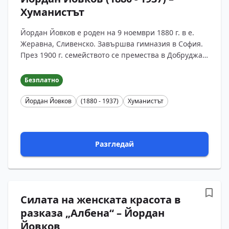
Хуманистът
Йордан Йовков е роден на 9 ноември 1880 г. в е.
Жеравна, Сливенско. Завършва гимназия в София.
През 1900 г. семейството се премества в Добруджа,
където Йовков работи като селски учител. От 1902
до 1904 г. у...
Безплатно
Йордан Йовков
(1880 - 1937)
Хуманистът
Разгледай
Силата на женската красота в
разказа „Албена“ – Йордан
Йовков