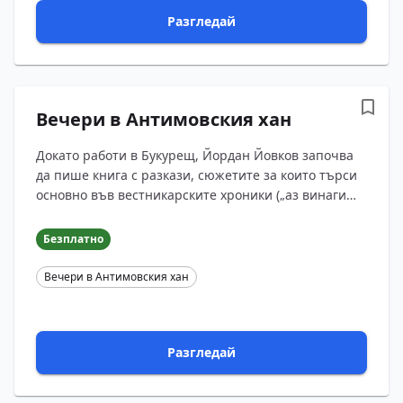
Разгледай
Вечери в Антимовския хан
Докато работи в Букурещ, Йордан Йовков започва
да пише книга с разкази, сюжетите за които търси
основно във вестникарските хроники („аз винаги
чета хрониката“, казва Йовков, изяснявайки пово...
Безплатно
Вечери в Антимовския хан
Разгледай