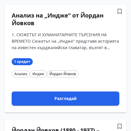
Анализ на „Индже“ от Йордан
Йовков
1. СЮЖЕТЪТ И ХУМАНИТАРНИТЕ ТЪРСЕНИЯ НА
ВРЕМЕТО Сюжетът на „Индже“ представя историята
на известен кърджалийски главатар, възпят в
много песни и предания. Индже е историческа
личност, българ?...
1 кредит
Анализ
Индже
Йордан Йовков
Разгледай
Йордан Йовков (1880 - 1937) –