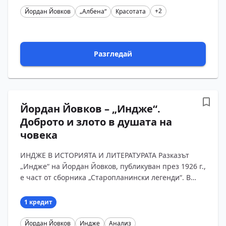
+2
Йордан Йовков
„Албена“
Красотата
Разгледай
Йордан Йовков – „Индже“.
Доброто и злото в душата на
човека
ИНДЖЕ В ИСТОРИЯТА И ЛИТЕРАТУРАТА Разказът
„Индже“ на Йордан Йовков, публикуван през 1926 г.,
е част от сборника „Старопланински легенди“. В
него авторът пресъздава образа на историческата
ли?...
1 кредит
Йордан Йовков
Индже
Анализ