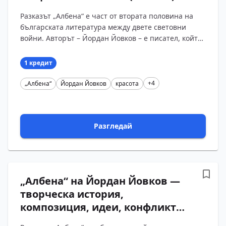
Разказът „Албена“ е част от втората половина на
българската литература между двете световни
войни. Авторът – Йордан Йовков – е писател, който
умее да превръща ежедневието на селото в
голям?...
1 кредит
+4
„Албена“
Йордан Йовков
красота
Разгледай
„Албена“ на Йордан Йовков —
творческа история,
композиция, идеи, конфликти
и междутекстови връзки