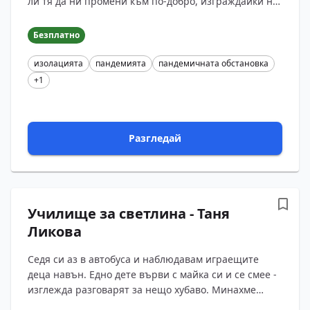
ли тя да ни промени към по-добро, изграждайки ни
по-скоро като стриктни и отговорни личности, или
всъщн...
Безплатно
изолацията
пандемията
пандемичната обстановка
+1
Разгледай
Училище за светлина - Таня
Ликова
Седя си аз в автобуса и наблюдавам играещите
деца навън. Едно дете върви с майка си и се смее -
изглежда разговарят за нещо хубаво. Минахме
около парка и видях цели семейства - разхождат се,