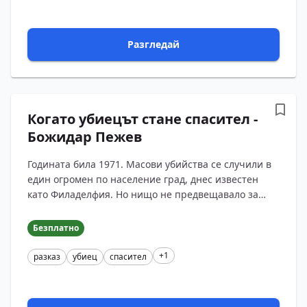
Разгледай
Когато убиецът стане спасител -
Божидар Пежев
Годината била 1971. Масови убийства се случили в
един огромен по население град, днес известен
като Филаделфия. Но нищо не предвещавало за
кръвта, която щяла да се лее из индустриалният
център н?...
Безплатно
+1
разказ
убиец
спасител