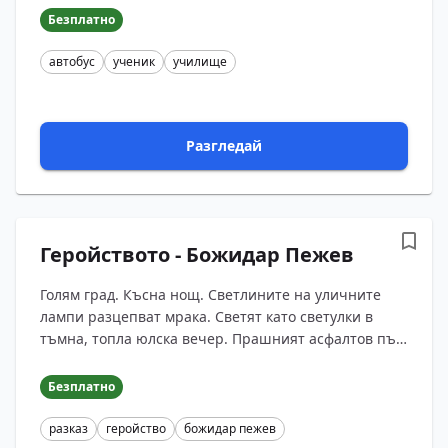
поха...
Безплатно
автобус
ученик
училище
Разгледай
Геройството - Божидар Пежев
Голям град. Късна нощ. Светлините на уличните
лампи разцепват мрака. Светят като светулки в
тъмна, топла юлска вечер. Прашният асфалтов път
е осеян с боклуци, слабо блещукащи от сноповете
лъчи ...
Безплатно
разказ
геройство
божидар пежев