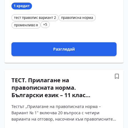
от чуж...
1 кредит
тест правопис вариант 2
правописна норма
+5
променливо я
Разгледай
ТЕСТ. Прилагане на
правописната норма.
Български език – 11 клас
(Вариант 1)
Тестът „Прилагане на правописната норма –
Вариант № 1" включва 20 въпроса с четири
варианта на отговор, насочени към правописните
правила за думи с -ия от чужд произход,