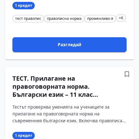
променливото я в место?...
1 кредит
+6
тест правопис
правописна норма
променливо я
Разгледай
ТЕСТ. Прилагане на
правоговорната норма.
Български език – 11 клас
(Вариант 3)
Тестът проверява уменията на учениците за
прилагане на правоговорната норма на
съвременния български език. Включва правописа
на думи с разминаване между изговор и писане,
явленията уподобя?...
1 кредит