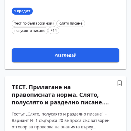
знания за правописа на сложните думи.
Проверяват се основ?...
1 кредит
тест по български език
слято писане
+14
полуслято писане
Разгледай
ТЕСТ. Прилагане на
правописната норма. Слято,
полуслято и разделно писане.
Български език – 11 клас
Тестът „Слято, полуслято и разделно писане" –
(Вариант 1)
Вариант № 1 съдържа 20 въпроса със затворен
отговор за проверка на знанията върху