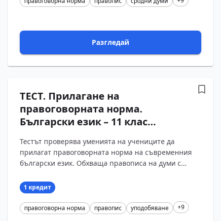
+9
правоговорна норма
правопис
сродни думи
Разгледай
ТЕСТ. Прилагане на
правоговорната норма.
Български език – 11 клас
(Вариант 1)
Тестът проверява уменията на учениците да
прилагат правоговорната норма на съвременния
български език. Обхваща правописа на думи с
разлика между изговор и писане, явленията
уподобяване и ра...
1 кредит
+9
правоговорна норма
правопис
уподобяване