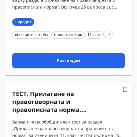
върху раздела „Прилагане на правоговорната и
правописната норма“. Включва 25 въпроса със
затворен отговор, разпределени равномерно между
уроцит...
1 кредит
+7
обобщителен тест
български език
11 клас
Разгледай
ТЕСТ. Прилагане на
правоговорната и
правописната норма.
Обобщение. Български език –
Вариант 4 на обобщителен тест за раздел
11 клас (Вариант 4)
„Прилагане на правоговорната и правописната
норма" за ученици от 11. клас. Тестът съдържа 25