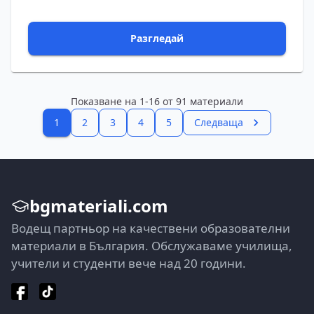
Разгледай
Показване на
1
-
16
от
91
материали
1
2
3
4
5
Следваща
bgmateriali.com
Водещ партньор на качествени образователни
материали в България. Обслужаваме училища,
учители и студенти вече над 20 години.