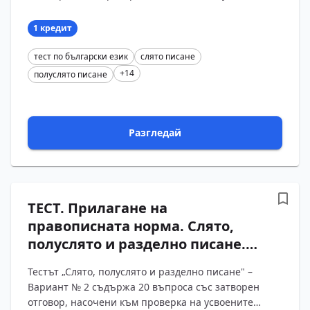
върху правописните норми за сложни думи.
Включени са ?...
1 кредит
тест по български език
слято писане
+14
полуслято писане
Разгледай
ТЕСТ. Прилагане на
правописната норма. Слято,
полуслято и разделно писане.
Български език – 11 клас
Тестът „Слято, полуслято и разделно писане" –
(Вариант 2)
Вариант № 2 съдържа 20 въпроса със затворен
отговор, насочени към проверка на усвоените