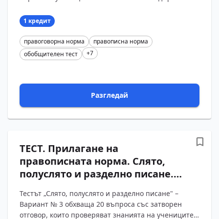
въпроса със затворен отговор, които обхващат
изговора на гла?...
1 кредит
правоговорна норма
правописна норма
+7
обобщителен тест
Разгледай
ТЕСТ. Прилагане на
правописната норма. Слято,
полуслято и разделно писане.
Български език – 11 клас
Тестът „Слято, полуслято и разделно писане" –
(Вариант 3)
Вариант № 3 обхваща 20 въпроса със затворен
отговор, които проверяват знанията на учениците