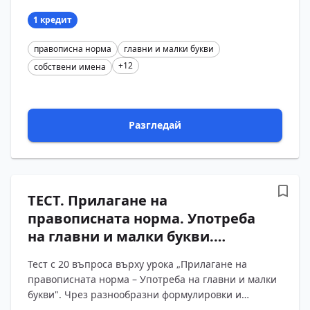
проверяват правописът на географски области,
съста?...
1 кредит
правописна норма
главни и малки букви
+12
собствени имена
Разгледай
ТЕСТ. Прилагане на
правописната норма. Употреба
на главни и малки букви.
Български език – 11 клас
Тест с 20 въпроса върху урока „Прилагане на
(Вариант 1)
правописната норма – Употреба на главни и малки
букви". Чрез разнообразни формулировки и
конкретни примери учениците упражняват