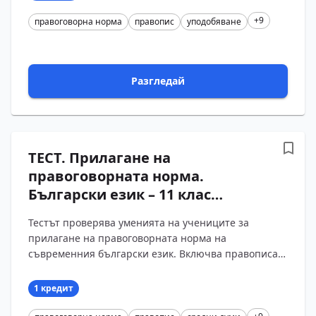
+9
правоговорна норма
правопис
уподобяване
Разгледай
ТЕСТ. Прилагане на
правоговорната норма.
Български език – 11 клас
(Вариант 2)
Тестът проверява уменията на учениците за
прилагане на правоговорната норма на
съвременния български език. Включва правописа
на думи с разминаване между изговор и писане,
явленията уподобя?...
1 кредит