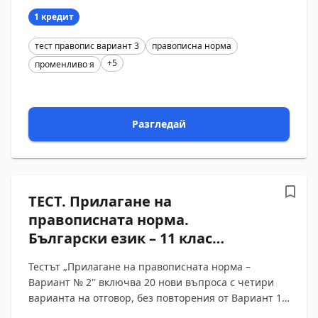
произход,...
1 кредит
тест правопис вариант 3
правописна норма
+5
променливо я
Разгледай
ТЕСТ. Прилагане на
правописната норма.
Български език – 11 клас
(Вариант 2)
Тестът „Прилагане на правописната норма –
Вариант № 2" включва 20 нови въпроса с четири
варианта на отговор, без повторения от Вариант 1.
Обхванати са правилата за изписване на думи с -ия