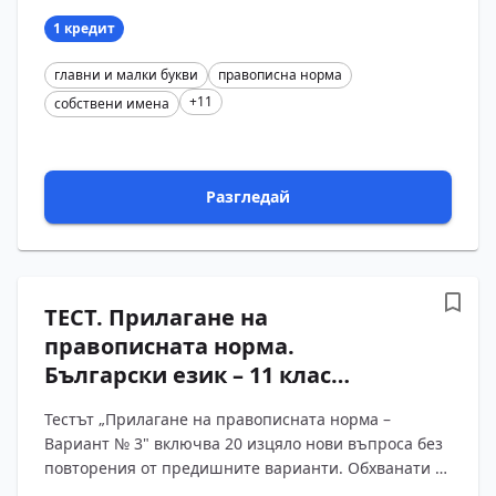
правописа на собс?...
1 кредит
главни и малки букви
правописна норма
+11
собствени имена
Разгледай
ТЕСТ. Прилагане на
правописната норма.
Български език – 11 клас
(Вариант 3)
Тестът „Прилагане на правописната норма –
Вариант № 3" включва 20 изцяло нови въпроса без
повторения от предишните варианти. Обхванати са
правилата за изписване на думи с -ия от чужд