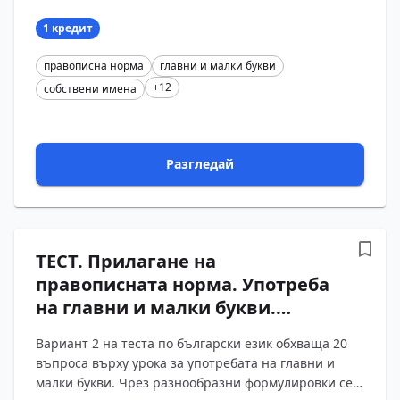
за правописа на географски области, имена на ч?...
1 кредит
правописна норма
главни и малки букви
+12
собствени имена
Разгледай
ТЕСТ. Прилагане на
правописната норма. Употреба
на главни и малки букви.
Български език – 11 клас
Вариант 2 на теста по български език обхваща 20
(Вариант 2)
въпроса върху урока за употребата на главни и
малки букви. Чрез разнообразни формулировки се