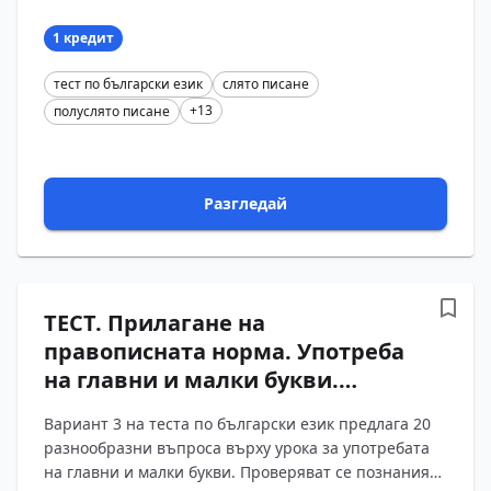
правописната норма за сложни думи. Въпросите
обхващат правилат?...
1 кредит
тест по български език
слято писане
+13
полуслято писане
Разгледай
ТЕСТ. Прилагане на
правописната норма. Употреба
на главни и малки букви.
Български език – 11 клас
Вариант 3 на теста по български език предлага 20
(Вариант 3)
разнообразни въпроса върху урока за употребата
на главни и малки букви. Проверяват се познанията