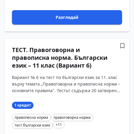
Разгледай
ТЕСТ. Правоговорна и
правописна норма. Български
език – 11 клас (Вариант 6)
Вариант № 6 на тест по български език за 11. клас
върху темата „Правоговорна и правописна норма –
основните правила". Тестът съдържа 20 затворени
въпроса, които проверяват уменията на
ученицит?...
1 кредит
правописна норма
правоговорна норма
+11
тест български език