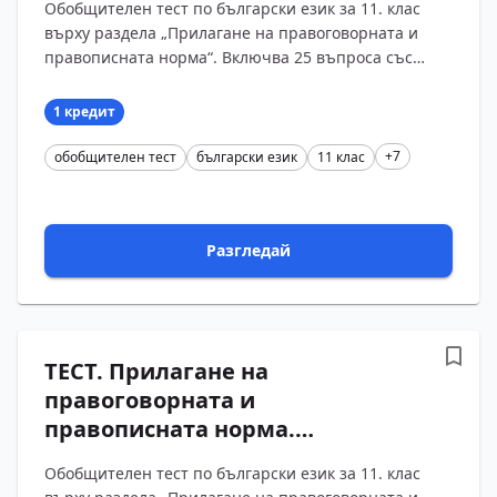
Обобщителен тест по български език за 11. клас
11 клас (Вариант 6)
върху раздела „Прилагане на правоговорната и
правописната норма“. Включва 25 въпроса със
затворен отговор, разпределени поравно между
петте уро?...
1 кредит
+7
обобщителен тест
български език
11 клас
Разгледай
ТЕСТ. Прилагане на
правоговорната и
правописната норма.
Обобщение. Български език –
Обобщителен тест по български език за 11. клас
11 клас (Вариант 5)