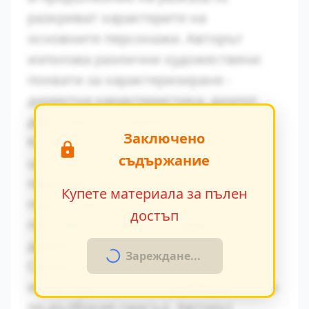
разкриват характерите на
основните персонажи. Авторът
използва различни художествени
похвати за характеризиране -
директна характеристика, диалог,
действия и вътрешен монолог.
Заключено
Конфликтът между традиционните
съдържание
ценности и модерните идеи се
проявява ярко в поведението на
Купете материала за пълен
персонажите. Това
достъп
противопоставяне създава
драматично напрежение.
Зареждане...
Символиката в произведението
играе важна роля за разбирането на
по-дълбокия смисъл. Авторът