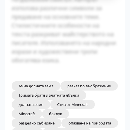
използва различни символи за
предаване на основните теми.
Стилистичните особености на
текста разкриват майстерството на
писателя. Използването на народни
изрази и художествени тропи
обогатява езика.
Аз на долната земя
разказ по въображение
Тримата братя и златната ябълка
долната земя
Стив от Minecraft
Minecraft
боклук
разделно събиране
опазване на природата