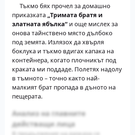
Тъкмо бях прочел за домашно
приказката
„Тримата братя и
златната ябълка“
и още мислех за
онова тайнствено място дълбоко
под земята. Излязох да хвърля
боклука и тъкмо вдигах капака на
контейнера, когато плочникът под
краката ми поддаде. Полетях надолу
в тъмното – точно както най-
малкият брат пропада в дъното на
пещерата.
Анализ на главните
действащи лица
В продължение на разказа се