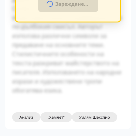
Зареждане...
Символиката в произведението
играе важна роля за разбирането на
по-дълбокия смисъл. Авторът
използва различни символи за
предаване на основните теми.
Стилистичните особености на
текста разкриват майстерството на
писателя. Използването на народни
изрази и художествени тропи
обогатява езика.
Анализ
„Хамлет“
Уилям Шекспир