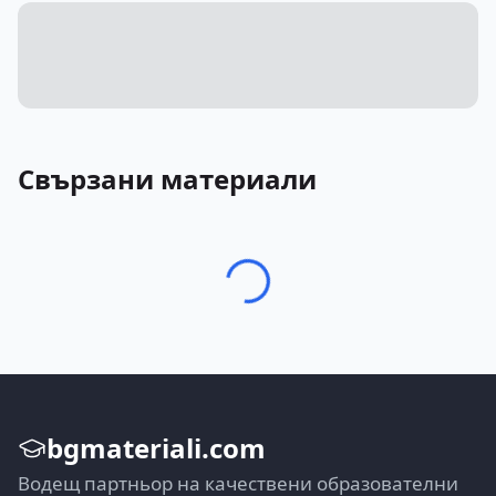
Свързани материали
bgmateriali.com
Водещ партньор на качествени образователни