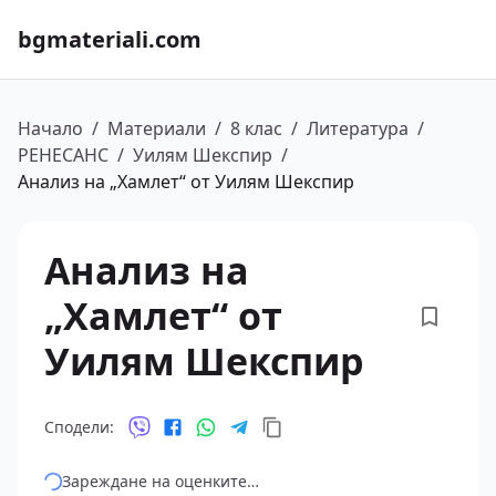
bgmateriali.com
Начало
/
Материали
/
8 клас
/
Литература
/
РЕНЕСАНС
/
Уилям Шекспир
/
Анализ на „Хамлет“ от Уилям Шекспир
Анализ на
„Хамлет“ от
Уилям Шекспир
Сподели:
Зареждане на оценките…