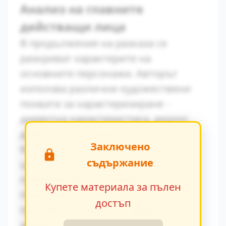
Анализ на главните
действащи лица
В продължение на разказа се
разкриват характерите на
основните персонажи. Авторът
използва различни художествени
похвати за характеризиране -
директна характеристика, диалог,
действия и вътрешен монолог.
Заключено
Конфликтът между традиционните
съдържание
ценности и модерните идеи се
проявява ярко в поведението на
Купете материала за пълен
персонажите. Това
достъп
противопоставяне създава
драматично напрежение.