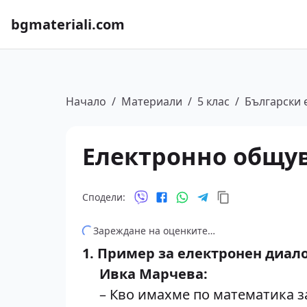
bgmateriali.com
Начало
/
Материали
/
5 клас
/
Български 
Електронно общу
Сподели:
Зареждане на оценките…
1. Пример за електронен диало
Ивка Марчева:
– Кво имахме по математика з