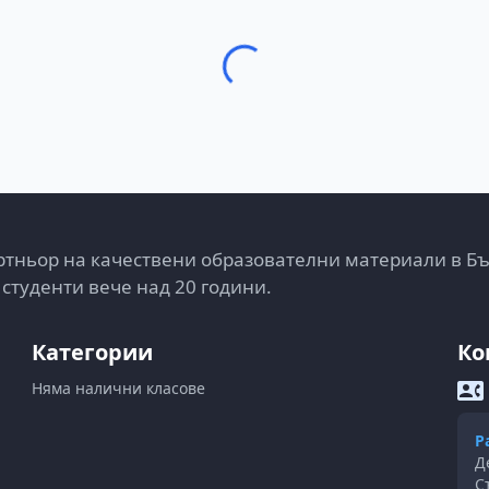
тньор на качествени образователни материали в Б
 студенти вече над 20 години.
Категории
Ко
Няма налични класове
Р
Д
С