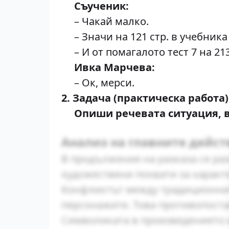
Съученик:
– Чакай малко.
– Значи на 121 стр. в учебника 
– И от помагалото тест 7 на 213
Ивка Марчева:
– Ок, мерси.
2. Задача (практическа работа)
Опиши речевата ситуация, в 
Анализ на главните дейс
В продължение на разказа се ра
художествени похвати за характ
Конфликтът между традиционнит
персонажите. Това противопост
Символиката в произведението и