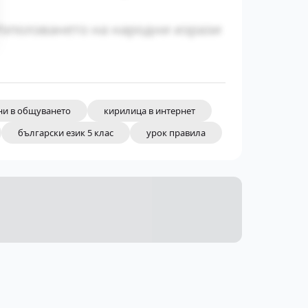
Използването на народни изрази
ни в общуването
кирилица в интернет
български език 5 клас
урок правила