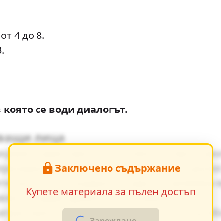
от 4 до 8.
.
която се води диалогът.
тващи лица
зкриват характерите на основните персонаж
Заключено съдържание
еризиране - директна характеристика, диало
е ценности и модерните идеи се проявява я
Купете материала за пълен достъп
авяне създава драматично напрежение.
грае важна роля за разбирането на по-дълб
Зареждане...