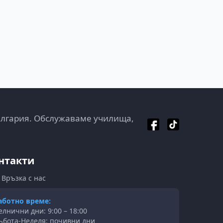
ългария. Обслужаваме училища,
нтакти
Връзка с нас
аботно време:
елнични дни: 9:00 – 18:00
ъбота-Неделя: почивни дни