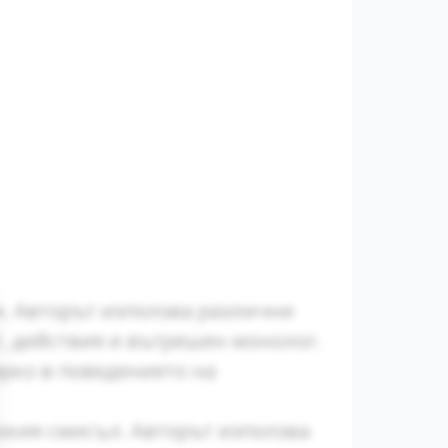
и. Авторът използва различни
г, действия и вътрешен монолог.
рко в поведението на
окия смисъл. Авторът използва