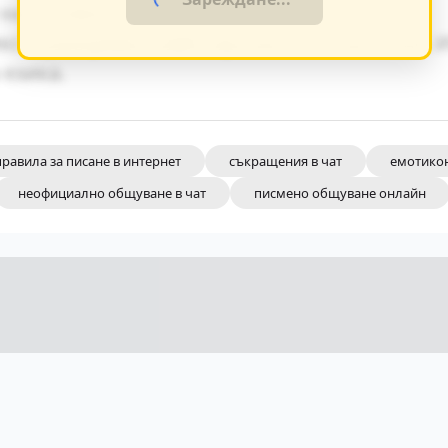
на основните теми.
кста разкриват майстерството на писателя. 
 езика.
правила за писане в интернет
съкращения в чат
емотико
неофициално общуване в чат
писмено общуване онлайн