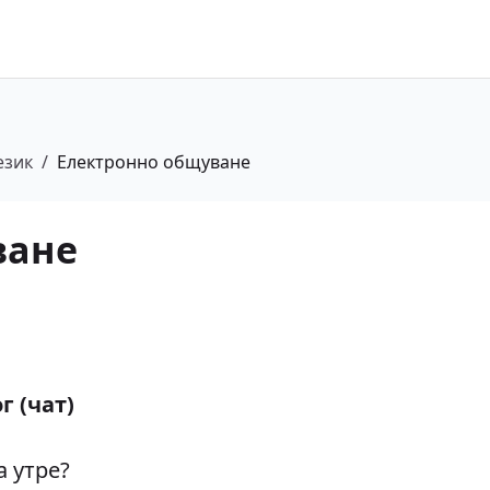
език
/
Електронно общуване
ване
г (чат)
а утре?