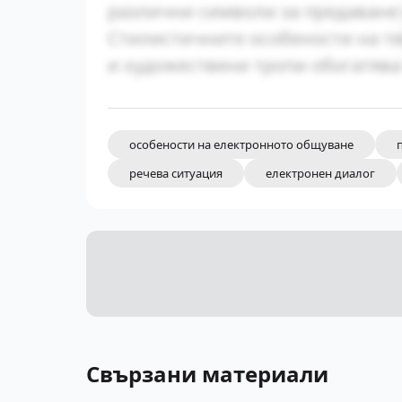
различни символи за предаване 
Стилистичните особености на те
и художествени тропи обогатява
особености на електронното общуване
речева ситуация
електронен диалог
Свързани материали