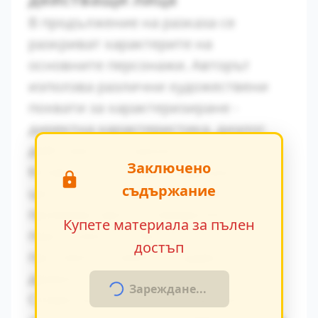
В продължение на разказа се
разкриват характерите на
основните персонажи. Авторът
използва различни художествени
похвати за характеризиране -
директна характеристика, диалог,
действия и вътрешен монолог.
Заключено
Конфликтът между традиционните
съдържание
ценности и модерните идеи се
проявява ярко в поведението на
Купете материала за пълен
персонажите. Това
достъп
противопоставяне създава
драматично напрежение.
Зареждане...
Символиката в произведението