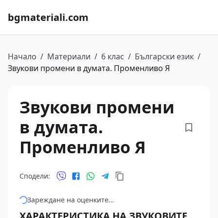
bgmateriali.com
Начало
/
Материали
/
6 клас
/
Български език
/
Звукови промени в думата. Променливо Я
Звукови промени
в думата.
Променливо Я
Сподели:
Зареждане на оценките…
ХАРАКТЕРИСТИКА НА ЗВУКОВИТЕ