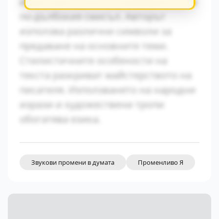
играе важна роля за разбирането на
по-дълбокия смисъл. Авторът
използва различни символи за
предаване на основните теми.
Стилистичните особености на
текста разкриват майстерството на
писателя. Използването на народни
изрази и художествени тропи
обогатява езика.
Звукови промени в думата
Променливо Я