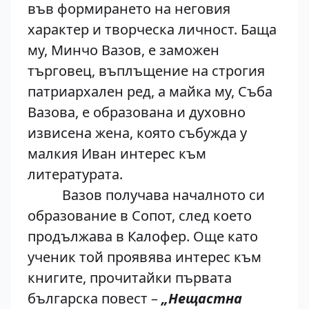
във формирането на неговия
характер и творческа личност. Баща
му, Минчо Вазов, е заможен
търговец, въплъщение на строгия
патриархален ред, а майка му, Съба
Вазова, е образована и духовно
извисена жена, която събужда у
малкия Иван интерес към
литературата.
Вазов получава началното си
образование в Сопот, след което
продължава в Калофер. Още като
ученик той проявява интерес към
книгите, прочитайки първата
българска повест –
„Нещастна