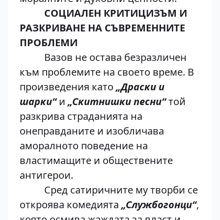
СОЦИАЛЕН КРИТИЦИЗЪМ И
РАЗКРИВАНЕ НА СЪВРЕМЕННИТЕ
ПРОБЛЕМИ
Вазов не остава безразличен
към проблемите на своето време. В
произведения като
„Драски и
шарки“
и
„Скитнишки песни“
той
разкрива страданията на
онеправданите и изобличава
аморалното поведение на
властимащите и обществените
антигерои.
Сред сатиричните му творби се
откроява комедията
„Службогонци“
,
която осмива жаждата за власт и