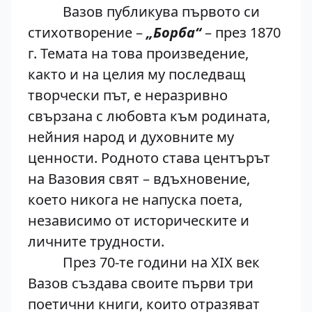
Вазов публикува първото си
стихотворение –
„Борба“
– през 1870
г. Темата на това произведение,
както и на целия му последващ
творчески път, е неразривно
свързана с любовта към родината,
нейния народ и духовните му
ценности. Родното става центърът
на Вазовия свят – вдъхновение,
което никога не напуска поета,
независимо от историческите и
личните трудности.
През 70-те години на XIX век
Вазов създава своите първи три
поетични книги, които отразяват