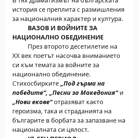
В тях драматизмът на българската
история се преплита с размишления
за националния характер и култура.
ВАЗОВ И ВОЙНИТЕ ЗА
НАЦИОНАЛНО ОБЕДИНЕНИЕ
През второто десетилетие на
XX век поетът насочва вниманието
си към темата за войните за
национално обединение.
Стихосбирките
„Под гърма на
победите“, „Песни за Македония“
и
„Нови екове“
отразяват както
героизма, така и страданията на
българите в борбата за запазване на
националната си цялост.