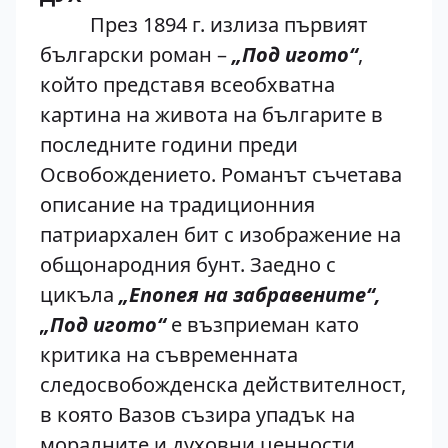
През 1894 г. излиза първият
български роман –
„Под игото“
,
който представя всеобхватна
картина на живота на българите в
последните години преди
Освобождението. Романът съчетава
описание на традиционния
патриархален бит с изображение на
общонародния бунт. Заедно с
цикъла
„Епопея на забравените“,
„Под игото“
е възприеман като
критика на съвременната
следосвобожденска действителност,
в която Вазов съзира упадък на
моралните и духовни ценности.