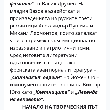
фамилия“
от Васил Друмев. На
младия Вазов въздействат и
произведенията на руските поети
романтици Александър Пушкин и
Михаил Лермонтов, които запалват
у него стремежа към емоционално
изразяване и патриотични теми.
Сред неговите литературни
вдъхновения са също така
френската авантюрна литература –
„Скитникът евреин“
на Йожен Сю –
и монументалните творби на Виктор
Юго като „
Клетниците“
и
„Легенда
на вековете“
.
НАЧАЛО НА ТВОРЧЕСКИЯ ПЪТ