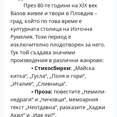
През 80-те години на XIX век
Вазов живее и твори в Пловдив –
град, който по това време е
културната столица на Източна
Румелия. Този период е
изключително плодотворен за него.
Тук той създава значими
произведения в различни жанрове:
▪ Стихосбирки:
„Майска
китка“, „Гусла“, „Поля и гори“,
„Италия“, „Сливница“.
▪ Проза:
повестите „Немили-
недраги“ и „Чичовци“, мемоарния
текст „Неотдавна“, разказите „Хаджи
Ахил“ и „Иде ли?“.