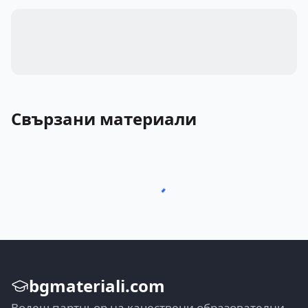
Свързани материали
bgmateriali.com
Водещ партньор на качествени образователни